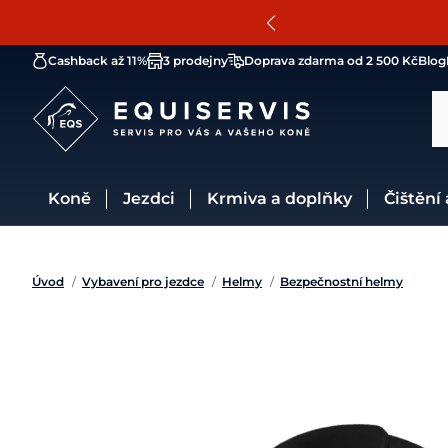
Cashback až 11%
3 prodejny
Doprava zdarma od 2 500 Kč
Blog
Koně
Jezdci
Krmiva a doplňky
Čištění
Úvod
/
Vybavení pro jezdce
/
Helmy
/
Bezpečnostní helmy