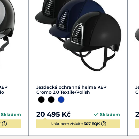
+ 4
51
52
53
54
+ 8
KEP
Jezdecká ochranná helma KEP
J
lo
Cromo 2.0 Textile/Polish
C
20 495 Kč
2
Skladem
Skladem
K
Nákupem získáte
307 EQK