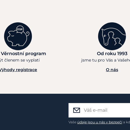
 Věrnostní program
Od roku 1993
ýt členem se vyplatí
jsme tu pro Vás a Vaše
Výhody registrace
O nás
Vaše
údaje jsou u nás v bezpečí
a kd