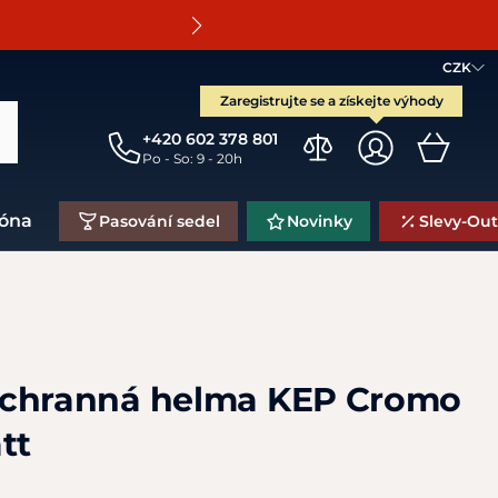
O
CZK
Zaregistrujte se a získejte výhody
+420 602 378 801
Po - So: 9 - 20h
zóna
Pasování sedel
Novinky
Slevy-Out
ochranná helma KEP Cromo
tt