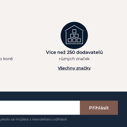
Více než 250 dodavatelů
ho koně
různých značek
Všechny značky
Přihlásit
ykoliv se můžete z newsletteru odhlásit.