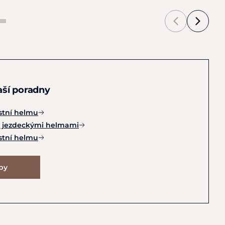
naší poradny
tní helmu
zi jezdeckými helmami
tní helmu
ipy