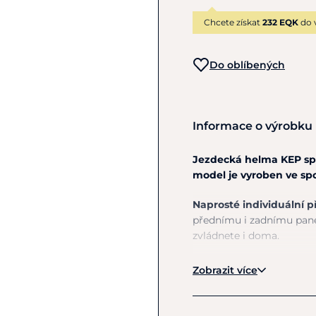
Chcete získat
232 EQK
do 
Do oblíbených
Informace o výrobku
Jezdecká helma KEP spo
model je vyroben ve s
Naprosté individuální 
přednímu i zadnímu panel
zvládnete i doma.
Vnější skořepina je lehk
Zobrazit více
výlisku.
Neustálý pocit 
navíc další větrací otvory
regulaci vnitřní teploty.
R