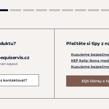
oduktu?
Přečtěte si tipy z 
Kupujeme bezpečnos
equiservis.cz
KEP Italia: Ikona me
 nám kdykoli
Kupujeme bezpečnos
ás kontaktovat?
EQS články a t