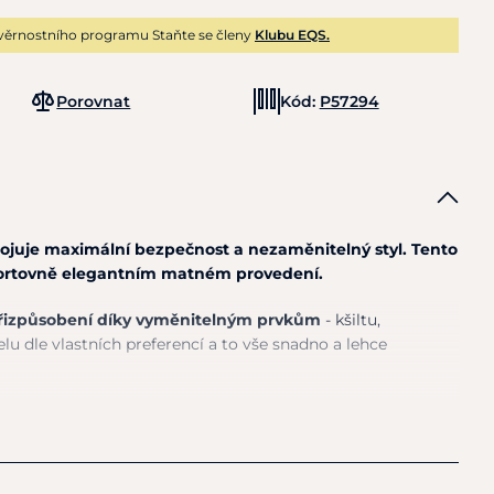
věrnostního programu Staňte se členy
Klubu EQS.
Porovnat
Kód:
P57294
juje maximální bezpečnost a nezaměnitelný styl. Tento
portovně elegantním matném provedení.
přizpůsobení díky vyměnitelným prvkům
- kšiltu,
u dle vlastních preferencí a to vše snadno a lehce
á a zároveň odolná díky konstrukci z polykarbonátu ve
svěžesti zajistí technologie KEP AIR CONTROL
, ta přináší
 na zadní straně, které zajišťují větší prodyšnost a ještě lepší
učně šitý pětibodový podbradní řemínek z pravé