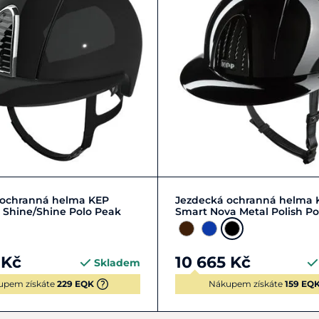
1
52
53
54
+ 4
51
52
53
54
 ochranná helma KEP
Jezdecká ochranná helma 
 Shine/Shine Polo Peak
Smart Nova Metal Polish Po
 Kč
10 665 Kč
Skladem
upem získáte
229 EQK
Nákupem získáte
159 EQ