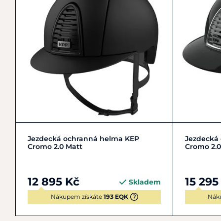
51
52
53
54
+ 8
5
Jezdecká ochranná helma KEP
Jezdecká
Cromo 2.0 Matt
Cromo 2.0
12 895 Kč
15 295
Skladem
Nákupem získáte
193 EQK
Nák