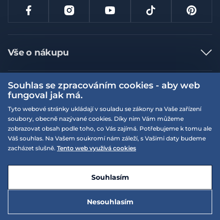
Vše o nákupu
Jak nakupovat
Souhlas se zpracováním cookies - aby web
Více informací
Nejčastější dotazy
fungoval jak má.
Doprava a platba
Obchodní podmínky
Tyto webové stránky ukládají v souladu se zákony na Vaše zařízení
soubory, obecně nazývané cookies. Díky nim Vám můžeme
Vrácení a výměna zboží
Naše prodejny
Podmínky EQS věrnostního klubu
zobrazovat obsah podle toho, co Vás zajímá. Potřebujeme k tomu ale
Reklamace
Váš souhlas. Na Vašem soukromí nám záleží, s Vašimi daty budeme
On-line katalogy
EQS Rudná
zacházet slušně.
Tento web využívá cookies
Velikostní tabulky
09:00 - 20:00
Kariéra
Nyní otevřeno
© 2026 EQUISERVIS spol. s r.o. - založeno 1993
E-shop vytvořila a technicky zajišťuje
SIMPLIA.cz
Nabízené značky
Kontakt
Souhlasím
Dotace
EQS Praha 9 - Letňany
09:00 - 20:00
Nyní otevřeno
Nesouhlasím
Zásady ochrany osobních údajů
2 190 Kč
Do košíku