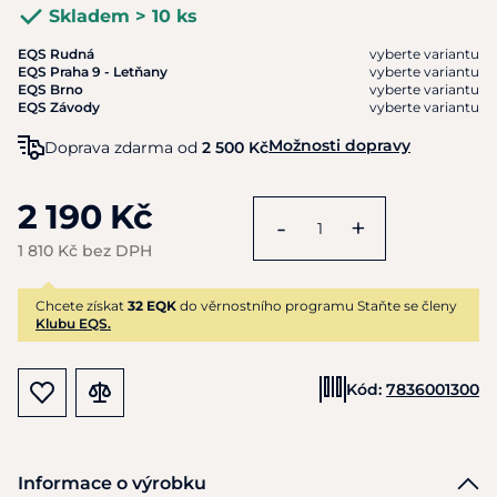
Skladem > 10 ks
EQS Rudná
vyberte variantu
EQS Praha 9 - Letňany
vyberte variantu
EQS Brno
vyberte variantu
EQS Závody
vyberte variantu
Možnosti dopravy
Doprava zdarma od
2 500 Kč
2 190 Kč
-
+
1 810 Kč bez DPH
Chcete získat
32 EQK
do věrnostního programu Staňte se členy
Klubu EQS.
Kód:
7836001300
Informace o výrobku