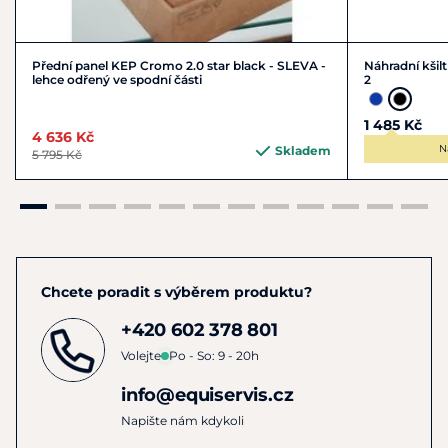
Přední panel KEP Cromo 2.0 star black - SLEVA -
Náhradní kšil
lehce odřený ve spodní části
2
1 485 Kč
4 636 Kč
N
Skladem
5 795 Kč
Chcete poradit s výběrem produktu?
+420 602 378 801
Volejte
Po - So: 9 - 20h
info@equiservis.cz
Napište nám kdykoli