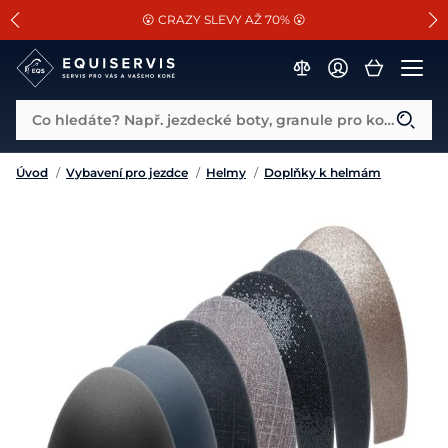
📐Pasování a doplňky k vybraným sedlům ZDARMA 🐴
SLEVA 13% na vše od Cassini!
😮 CRAZY SLEVY AŽ 70% 😮
Co hledáte? Např. jezdecké boty, granule pro koně...
Úvod
/
Vybavení pro jezdce
/
Helmy
/
Doplňky k helmám