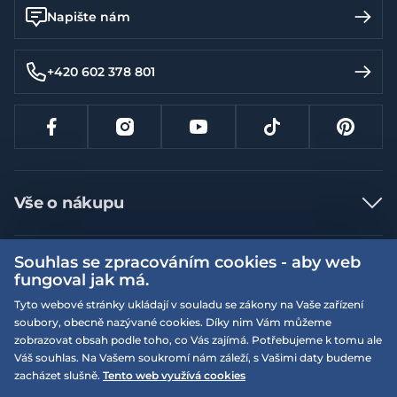
Napište nám
+420 602 378 801
Vše o nákupu
Jak nakupovat
Souhlas se zpracováním cookies - aby web
Více informací
Nejčastější dotazy
fungoval jak má.
Doprava a platba
Obchodní podmínky
Tyto webové stránky ukládají v souladu se zákony na Vaše zařízení
soubory, obecně nazývané cookies. Díky nim Vám můžeme
Vrácení a výměna zboží
Naše prodejny
Podmínky EQS věrnostního klubu
zobrazovat obsah podle toho, co Vás zajímá. Potřebujeme k tomu ale
Reklamace
Váš souhlas. Na Vašem soukromí nám záleží, s Vašimi daty budeme
On-line katalogy
EQS Rudná
zacházet slušně.
Tento web využívá cookies
Velikostní tabulky
Nyní zavřeno ‧ otevřeno od 09:00, Čt
Kariéra
© 2026 EQUISERVIS spol. s r.o. - založeno 1993