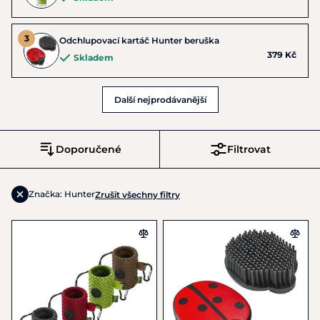
Odchlupovací kartáč Hunter beruška
379 Kč
Skladem
Další nejprodávanější
Doporučené
Filtrovat
Značka: Hunter
Zrušit všechny filtry