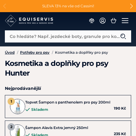
📐Pasování a doplňky k vybraným sedlům ZDARMA 🐴
SLEVA 13% na vše od Cassini!
😮 CRAZY SLEVY AŽ 70% 😮
Co hledáte? Např. jezdecké boty, granule pro koně...
Úvod
/
Potřeby pro psy
/
Kosmetika a doplňky pro psy
Kosmetika a doplňky pro psy
Hunter
Nejprodávanější
Topvet Šampon s panthenolem pro psy 200ml
190 Kč
Skladem
Šampon Alavis Extra jemný 250ml
235 Kč
Skladem