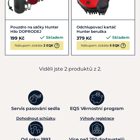
Pouzdro na sáčky Hunter
Odchlupovací kartáč
Hilo DOPRODEJ
Hunter beruška
Skladem
Skladem
199 Kč
379 Kč
Nákupem získáte
2 EQK
Nákupem získáte
5 EQK
Viděli jste 2 produktů z 2.
Servis pasování sedla
EQS Věrnostní program
Dohodnout schůzku
Výhody registrace
Od roku 1993
Více než 250 dodavatelů