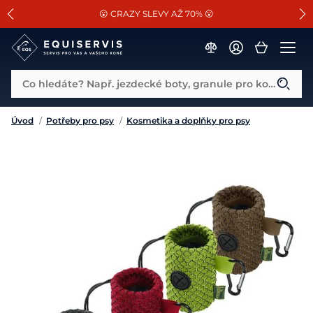
📐Pasování a doplňky k vybraným sedlům ZDARMA 🐴
SLEVA 13% na vše od Cassini!
😮 CRAZY SLEVY AŽ 70% 😮
Co hledáte? Např. jezdecké boty, granule pro koně...
Úvod
/
Potřeby pro psy
/
Kosmetika a doplňky pro psy