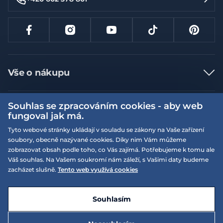
Vše o nákupu
Jak nakupovat
Souhlas se zpracováním cookies - aby web
Více informací
Nejčastější dotazy
fungoval jak má.
Doprava a platba
Obchodní podmínky
Tyto webové stránky ukládají v souladu se zákony na Vaše zařízení
soubory, obecně nazývané cookies. Díky nim Vám můžeme
Vrácení a výměna zboží
Naše prodejny
Podmínky EQS věrnostního klubu
zobrazovat obsah podle toho, co Vás zajímá. Potřebujeme k tomu ale
Reklamace
Váš souhlas. Na Vašem soukromí nám záleží, s Vašimi daty budeme
On-line katalogy
EQS Rudná
zacházet slušně.
Tento web využívá cookies
Velikostní tabulky
09:00 - 20:00
Kariéra
Nyní otevřeno
© 2026 EQUISERVIS spol. s r.o. - založeno 1993
E-shop vytvořila a technicky zajišťuje
SIMPLIA.cz
Nabízené značky
Kontakt
Souhlasím
Dotace
EQS Praha 9 - Letňany
09:00 - 20:00
Nyní otevřeno