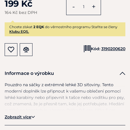
199 Kč
-
+
164 Kč bez DPH
Chcete získat
2 EQK
do věrnostního programu Staňte se členy
Klubu EQS.
Kód:
3190200620
Informace o výrobku
Pouzdro
na
sáčky
z
extrémně lehké
3D
síťoviny. Tento
moderní doplněk lze připnout
k
vašemu oblečení pomocí
lehké karabiny nebo připevnit
k
tašce nebo vodítku pro psy,
což znamená,
že
je přesně tam, kde jej potřebujete. Hledání
pytlíků
po
kapsách
je
u konce. Délka 9,5 cm, šířka
5
cm.
Zobrazit více