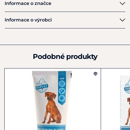
Informace o značce
Hunter
Informace o výrobci
Výrobce
HUNTER INTERNATIONAL GmbH
Mittelbreede 5
Bielefeld
Podobné produkty
33719
Německo
+49 (0) 521 16399-740
info@hunter.de