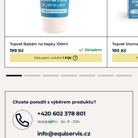
Topvet Balzám na tlapky 100ml
Topvet Stoma
Skladem
199 Kč
190 Kč
Nákupem získáte
1 EQK
Chcete poradit s výběrem produktu?
+420 602 378 801
Volejte
Po - So: 9 - 20h
info@equiservis.cz