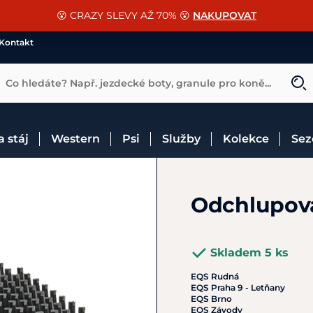
📐Pasování a doplňky k vybraným sedlům ZDARMA 🐴
SLEVA 13% na vše od Cassini!
😮 CRAZY SLEVY AŽ 70% 😮
NAKUPOVAT
CHCI SLEVU
VÍCE INF
Kontakt
Co hledáte? Např. jezdecké boty, granule pro koně...
 a stáj
Western
Psi
Služby
Kolekce
Se
Odchlupova
Skladem 5 ks
EQS Rudná
EQS Praha 9 - Letňany
EQS Brno
EQS Závody