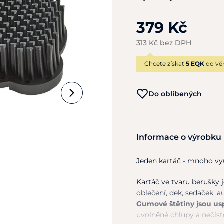
379 Kč
313 Kč bez DPH
Chcete získat
5 EQK
do vě
Do oblíbených
Informace o výrobku
Jeden kartáč - mnoho vyu
Kartáč
ve
tvaru berušky
oblečení, dek, sedaček, 
Gumové štětiny jsou u
uvolněné chlupy
a
nečist