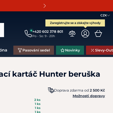
O
CZK
Zaregistrujte se a získejte výhody
+420 602 378 801
Po - So: 9 - 20h
zóna
Pasování sedel
Novinky
Slevy-Out
cí kartáč Hunter beruška
Doprava zdarma od
2 500 Kč
Možnosti dopravy
2 ks
1 ks
1 ks
1 ks