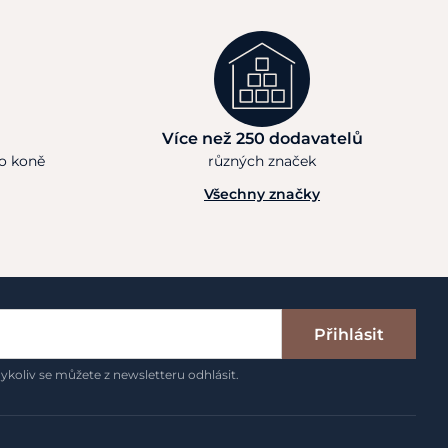
Více než 250 dodavatelů
ho koně
různých značek
Všechny značky
Přihlásit
ykoliv se můžete z newsletteru odhlásit.