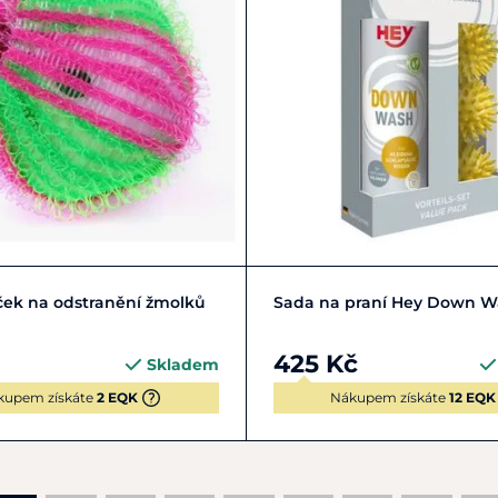
Do košíku
Do košíku
ček na odstranění žmolků
Sada na praní Hey Down W
425 Kč
Skladem
kupem získáte
2 EQK
Nákupem získáte
12 EQK