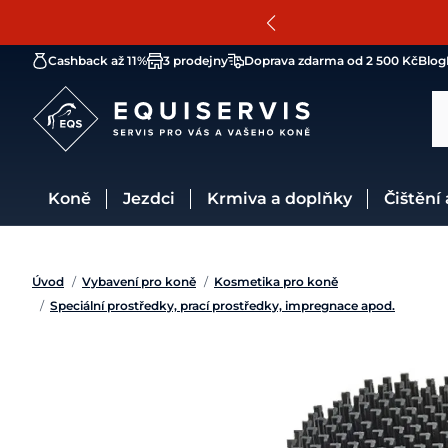
Cashback až 11%
3 prodejny
Doprava zdarma od 2 500 Kč
Blog
Koně
Jezdci
Krmiva a doplňky
Čištění
Úvod
/
Vybavení pro koně
/
Kosmetika pro koně
/
Speciální prostředky, prací prostředky, impregnace apod.