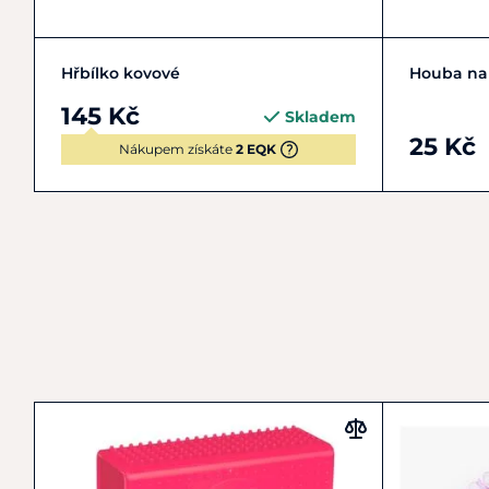
Do košíku
Hřbílko kovové
Houba na
145 Kč
Skladem
25 Kč
Nákupem získáte
2 EQK