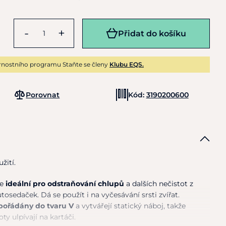
-
+
Přidat do košíku
rnostního programu Staňte se členy
Klubu EQS.
Porovnat
Kód:
3190200600
žití.
je
ideální pro odstraňování chlupů
a
dalších nečistot
z
autosedaček.
Dá
se použít
i
na vyčesávání srsti zvířat.
spořádány
do
tvaru
V
a vytvářejí statický náboj, takže
oty ulpívají
na
kartáči.