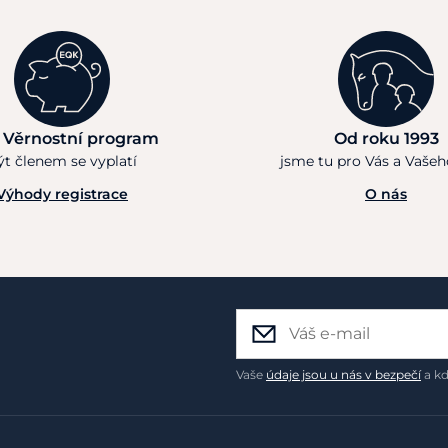
 Věrnostní program
Od roku 1993
ýt členem se vyplatí
jsme tu pro Vás a Vaše
Výhody registrace
O nás
Vaše
údaje jsou u nás v bezpečí
a kd