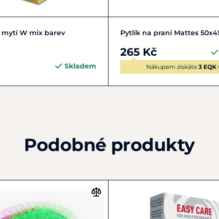
Do košíku
Do košíku
 mytí W mix barev
Pytlík na praní Mattes 50x
265 Kč
Skladem
Nákupem získáte
3 EQK
Podobné produkty