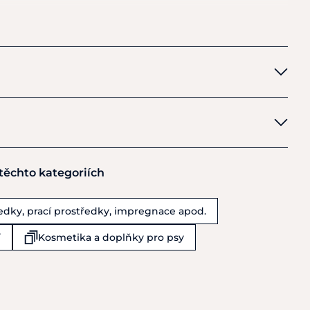
snadno přibalíte
do
tašky.
Kartáč
je
omyvatelný
.
pších výsledků, pokud budete mít štětinky
do
tvaru
V
y nabírali
do
otevřeného V.
 těchto kategoriích
L GmbH
ředky, prací prostředky, impregnace apod.
í
Kosmetika a doplňky pro psy