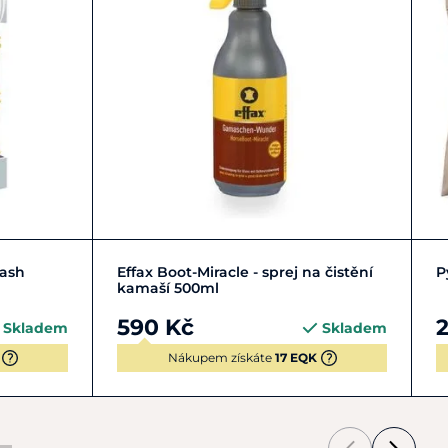
Do košíku
ash
Effax Boot-Miracle - sprej na čistění
P
kamaší 500ml
590 Kč
Skladem
Skladem
Nákupem získáte
17 EQK