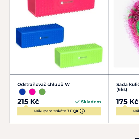
Zobrazit detail
Odstraňovač chlupů W
Sada kuli
(6ks)
215 Kč
175 Kč
Skladem
Nákupem získáte
3 EQK
Ná