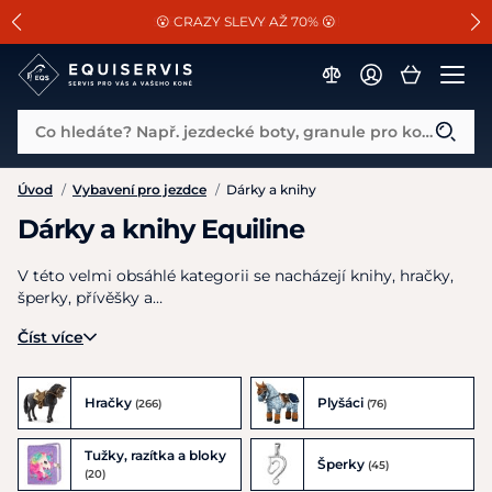
📐Pasování a doplňky k vybraným sedlům ZDARMA 🐴
SLEVA 13% na vše od Cassini!
😮 CRAZY SLEVY AŽ 70% 😮
Co hledáte? Např. jezdecké boty, granule pro koně...
Úvod
/
Vybavení pro jezdce
/
Dárky a knihy
Dárky a knihy Equiline
V této velmi obsáhlé kategorii se nacházejí knihy, hračky,
šperky, přívěšky a…
Číst více
Hračky
Plyšáci
(266)
(76)
Tužky, razítka a bloky
Šperky
(45)
(20)