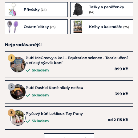
Tašky a peněženky
Přívěsky
(24)
(14)
Ostatní dárky
Knihy a kalendáře
(73)
(75)
Nejprodávanější
Publ McGreevy a kol. - Equitation science - Teorie učení
a etický výcvik koní
899 Kč
Skladem
Publ Rashid Koně nikdy nelžou
399 Kč
Skladem
Plyšový kůň LeMieux Toy Pony
od 2 115 Kč
Skladem