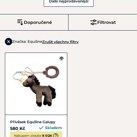
Další nejprodávanější
Doporučené
Filtrovat
Značka: Equiline
Zrušit všechny filtry
Přívěsek Equiline Galupy
Skladem
580 Kč
Nákupem získáte
8 EQK