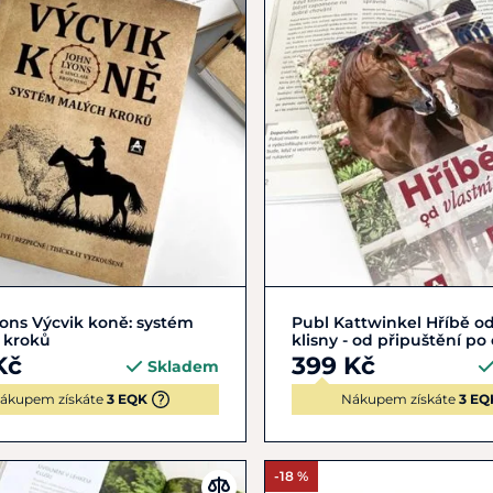
Do košíku
Do košíku
ons Výcvik koně: systém
Publ Kattwinkel Hříbě od
 kroků
klisny - od připuštění po
Kč
399 Kč
Skladem
ákupem získáte
3 EQK
Nákupem získáte
3 EQ
-18 %