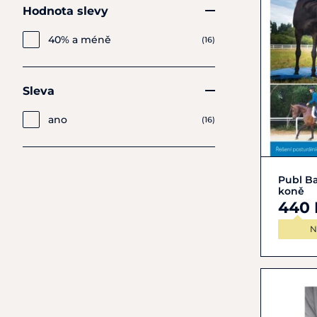
Hodnota slevy
40% a méně
(16)
Sleva
ano
(16)
Publ Ba
koně
440 
N