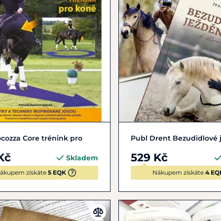
Do košíku
Do košíku
cozza Core trénink pro
Publ Drent Bezudidlové 
Kč
529 Kč
Skladem
ákupem získáte
5 EQK
Nákupem získáte
4 EQ