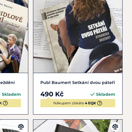
Do košíku
ježdění
Publ Baumert Setkání dvou páteří
490 Kč
Skladem
Skladem
K
Nákupem získáte
4 EQK