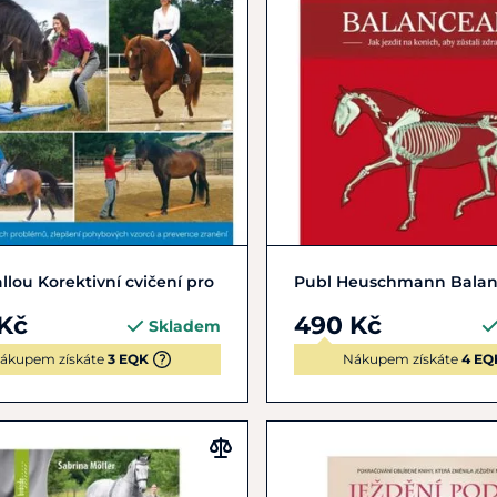
Do košíku
Do košíku
llou Korektivní cvičení pro
Publ Heuschmann Balan
Kč
490 Kč
Skladem
ákupem získáte
3 EQK
Nákupem získáte
4 EQ