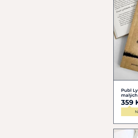
Publ Ly
malých
359 
N