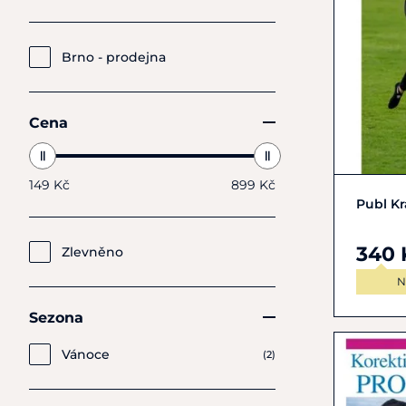
Brno - prodejna
Cena
149 Kč
899 Kč
Publ K
340 
Zlevněno
N
Sezona
Vánoce
(2)