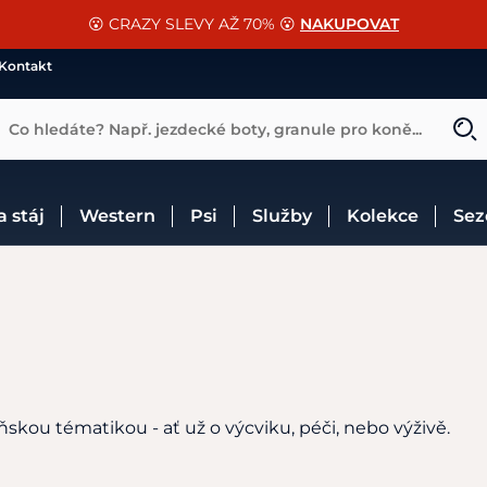
📐Pasování a doplňky k vybraným sedlům ZDARMA 🐴
SLEVA 13% na vše od Cassini!
😮 CRAZY SLEVY AŽ 70% 😮
NAKUPOVAT
CHCI SLEVU
VÍCE INF
Kontakt
Co hledáte? Např. jezdecké boty, granule pro koně...
 a stáj
Western
Psi
Služby
Kolekce
Se
ňskou tématikou - ať už o výcviku, péči, nebo výživě.