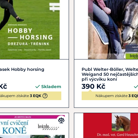
Do košíku
Do košíku
rasek Hobby horsing
Publ Welter-Böller, Welte
Weigand 50 nejčastějšíc
při výcviku koní
Kč
390 Kč
Skladem
ákupem získáte
3 EQK
Nákupem získáte
3 EQ