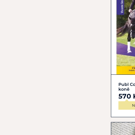
Publ Co
koně
570 
N