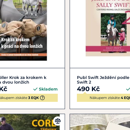
Do košíku
Do košíku
ller Krok za krokem k
Publ Swift Ježdění podle 
a dvou lonžích
Swift 2
Kč
490 Kč
Skladem
ákupem získáte
3 EQK
Nákupem získáte
4 EQ