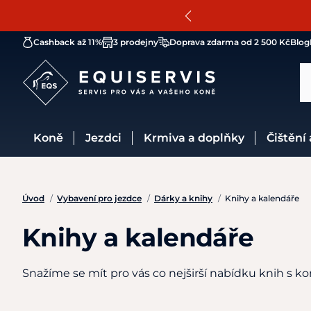
Cashback až 11%
3 prodejny
Doprava zdarma od 2 500 Kč
Blog
Koně
Jezdci
Krmiva a doplňky
Čištění
Úvod
/
Vybavení pro jezdce
/
Dárky a knihy
/
Knihy a kalendáře
Knihy a kalendáře
Snažíme se mít pro vás co nejširší nabídku knih s ko