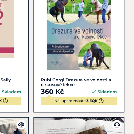
Do košíku
Sally
Publ Gorgi Drezura ve volnosti a
cirkusové lekce
360 Kč
Skladem
Skladem
K
Nákupem získáte
3 EQK