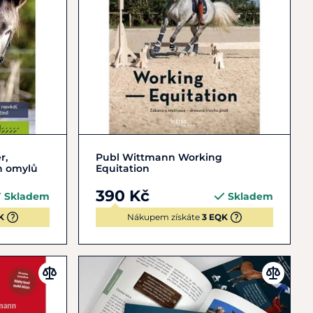
Do košíku
r,
Publ Wittmann Working
h omylů
Equitation
390 Kč
Skladem
Skladem
K
Nákupem získáte
3 EQK