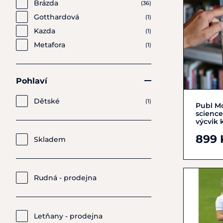
Brázda
(36)
Gotthardová
(1)
Kazda
(1)
Metafora
(1)
Pohlaví
Dětské
(1)
Publ Mc
science
výcvik 
899 
Skladem
Rudná - prodejna
Letňany - prodejna