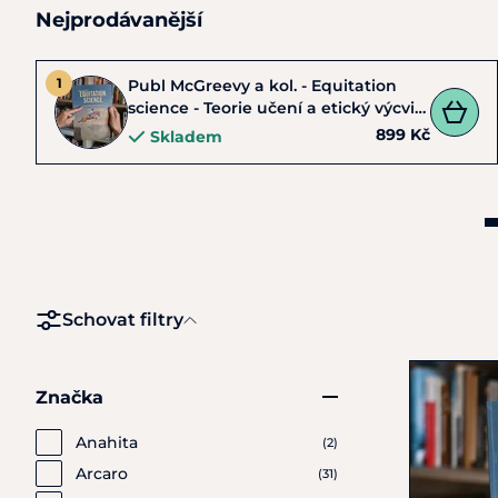
Nejprodávanější
Publ McGreevy a kol. - Equitation
science - Teorie učení a etický výcvik
koní
899 Kč
Skladem
Schovat filtry
Značka
Anahita
(2)
Arcaro
(31)