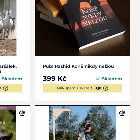
Do košíku
aršálek,
Publ Rashid Koně nikdy nelžou
í
399 Kč
Skladem
Skladem
K
Nákupem získáte
3 EQK