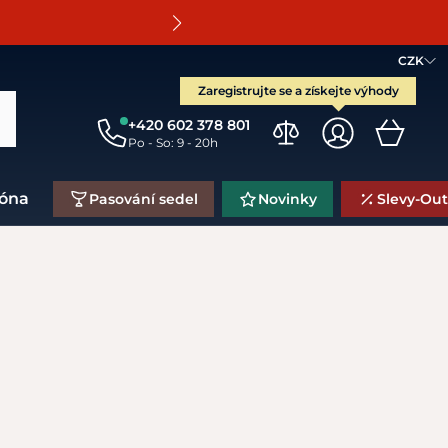
O
CZK
Zaregistrujte se a získejte výhody
+420 602 378 801
Po - So: 9 - 20h
zóna
Pasování sedel
Novinky
Slevy-Out