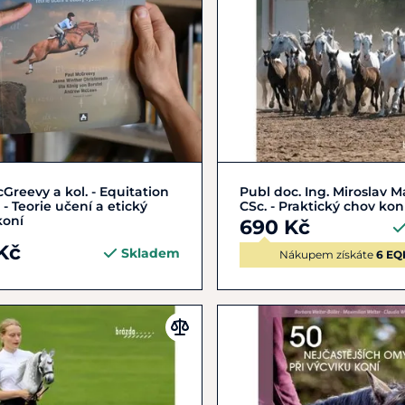
Do košíku
Do košíku
Greevy a kol. - Equitation
Publ doc. Ing. Miroslav M
 - Teorie učení a etický
CSc. - Praktický chov kon
koní
690 Kč
Kč
Skladem
Nákupem získáte
6 EQ