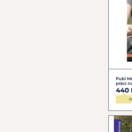
Publ Mö
práci n
440 
N