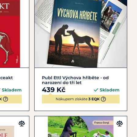
Do košíku
ceakt
Publ Ettl Výchova hříběte - od
narození do tří let
439 Kč
Skladem
Skladem
K
Nákupem získáte
3 EQK