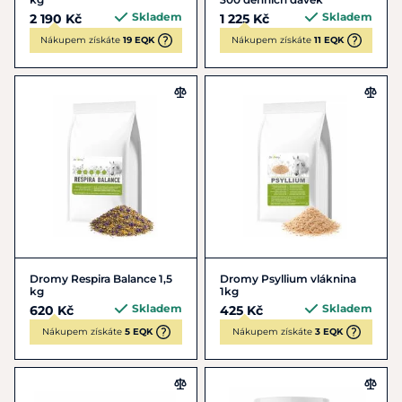
Skladem
Skladem
2 190 Kč
1 225 Kč
Nákupem získáte
19 EQK
Nákupem získáte
11 EQK
Dromy Respira Balance 1,5
Dromy Psyllium vláknina
kg
1kg
Skladem
Skladem
620 Kč
425 Kč
Nákupem získáte
5 EQK
Nákupem získáte
3 EQK