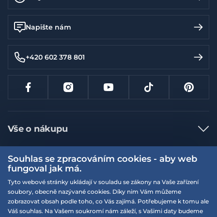
Napište nám
+420 602 378 801
Vše o nákupu
Jak nakupovat
Souhlas se zpracováním cookies - aby web
Více informací
Nejčastější dotazy
fungoval jak má.
Doprava a platba
Tyto webové stránky ukládají v souladu se zákony na Vaše zařízení
Obchodní podmínky
soubory, obecně nazývané cookies. Díky nim Vám můžeme
Vrácení a výměna zboží
Naše prodejny
Podmínky EQS věrnostního klubu
zobrazovat obsah podle toho, co Vás zajímá. Potřebujeme k tomu ale
Váš souhlas. Na Vašem soukromí nám záleží, s Vašimi daty budeme
Reklamace
On-line katalogy