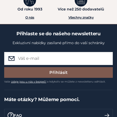
Od roku 1993
Více než 250 dodavatelů
O nás
Všechny značky
Přihlaste se do našeho newsletteru
Exkluzivní nabídky zasílané přímo do vaší schránky
Přihlásit
Vaše
údaje jsou u nás v bezpečí
a kdykoliv se můžete z newsletteru odhlásit.
Máte otázky? Můžeme pomoci.
FAQ