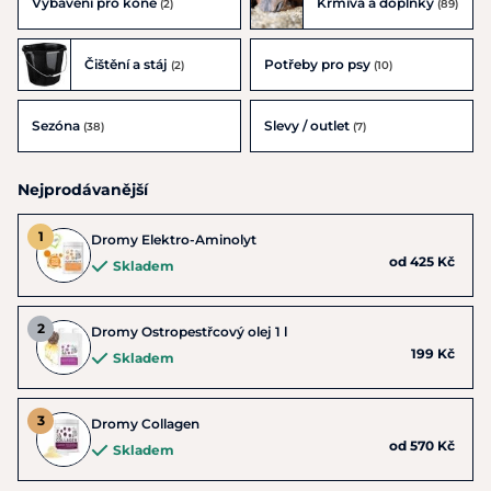
Vybavení pro koně
Krmiva a doplňky
(2)
(89)
Čištění a stáj
Potřeby pro psy
(2)
(10)
Sezóna
Slevy / outlet
(38)
(7)
Nejprodávanější
Dromy Elektro-Aminolyt
od 425 Kč
Skladem
Dromy Ostropestřcový olej 1 l
199 Kč
Skladem
Dromy Collagen
od 570 Kč
Skladem