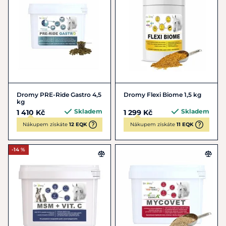
Dromy PRE-Ride Gastro 4,5
Dromy Flexi Biome 1,5 kg
kg
Skladem
Skladem
1 410 Kč
1 299 Kč
Nákupem získáte
12 EQK
Nákupem získáte
11 EQK
-14 %