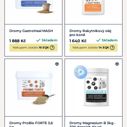
Dromy GastroHeal MASH
Dromy Rakytníkový olej
pro koně
Skladem
Skladem
1 888 Kč
1 640 Kč
Nákupem získáte
16 EQK
Nákupem získáte
14 EQK
Dromy ProBio FORTE 3,6
Dromy Magnesium B 3kg -
kg
300 denních dávek