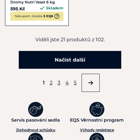
Dromy Nutri Yeast 6 kg
Skladem
595 Kč
Nákupem získáte
5 EQK
Viděli jste 21 produktů z 102.
Načíst další
1
2
3
4
5
Servis pasování sedla
EQS Věrnostní program
Dohodnout schůzku
Výhody registrace