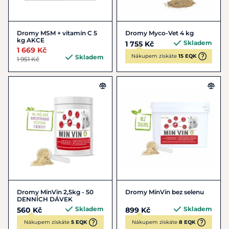
Dromy MSM + vitamín C 5
Dromy Myco-Vet 4 kg
kg AKCE
Skladem
1 755 Kč
1 669 Kč
Nákupem získáte
15 EQK
Skladem
1 951 Kč
Dromy MinVin 2,5kg - 50
Dromy MinVin bez selenu
DENNÍCH DÁVEK
Skladem
Skladem
560 Kč
899 Kč
Nákupem získáte
5 EQK
Nákupem získáte
8 EQK