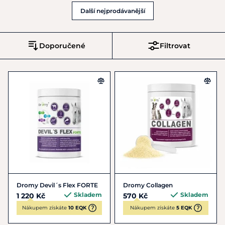
Další nejprodávanější
Doporučené
Filtrovat
Dromy Devil´s Flex FORTE
Dromy Collagen
Skladem
Skladem
1 220 Kč
570 Kč
Nákupem získáte
10 EQK
Nákupem získáte
5 EQK