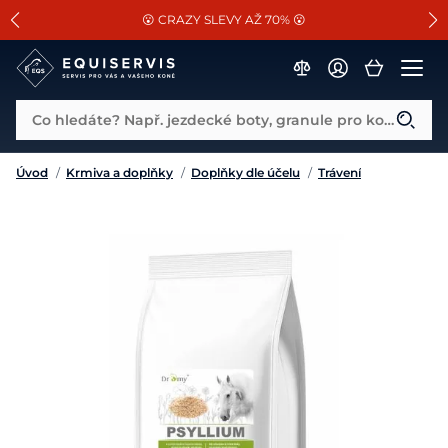
📐Pasování a doplňky k vybraným sedlům ZDARMA 🐴
SLEVA 13% na vše od Cassini!
😮 CRAZY SLEVY AŽ 70% 😮
Co hledáte? Např. jezdecké boty, granule pro koně...
Úvod
/
Krmiva a doplňky
/
Doplňky dle účelu
/
Trávení