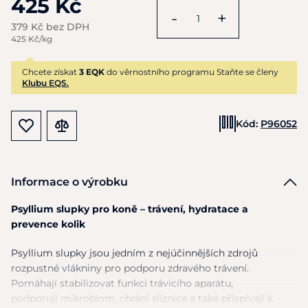
425 Kč
-
+
379 Kč bez DPH
425 Kč/kg
Chcete získat
3 EQK
do věrnostního programu Staňte se členy
Klubu EQS.
Kód:
P96052
Informace o výrobku
Psyllium slupky pro koně – trávení, hydratace a
prevence kolik
Psyllium slupky jsou jedním z nejúčinnějších zdrojů
rozpustné
vlákniny
pro podporu zdravého trávení.
Pomáhají stabilizovat funkci
trávicího aparátu
,
podporují
mikrobiom
, chrání
sliznice
a také přispívají
k