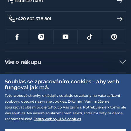
Napište nám
+420 602 378 801
Vše o nákupu
Jak nakupovat
Souhlas se zpracováním cookies - aby web
Více informací
Nejčastější dotazy
fungoval jak má.
Doprava a platba
Obchodní podmínky
Tyto webové stránky ukládají v souladu se zákony na Vaše zařízení
soubory, obecně nazývané cookies. Díky nim Vám můžeme
Vrácení a výměna zboží
Naše prodejny
Podmínky EQS věrnostního klubu
zobrazovat obsah podle toho, co Vás zajímá. Potřebujeme k tomu ale
Reklamace
Váš souhlas. Na Vašem soukromí nám záleží, s Vašimi daty budeme
On-line katalogy
EQS Rudná
zacházet slušně.
Tento web využívá cookies
Velikostní tabulky
09:00 - 20:00
Kariéra
Nyní otevřeno
© 2026 EQUISERVIS spol. s r.o. - založeno 1993
E-shop vytvořila a technicky zajišťuje
SIMPLIA.cz