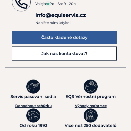
U stavů, kdy je obsah střeva příliš suchý, hutný nebo málo
Volejte
Po - So: 9 - 20h
pohyblivý je nutná hydratace. Koliky spojené se
zpomalenou pasáží a nedostatečnou hydratací, zácpové
info@equiservis.cz
koliky, při zpomalené motilitě tlustého střeva a při
Napište nám kdykoli
chronických obtížích pasáže zažitiny.
Často kladené dotazy
Pooperační stavy u kterých je cílem hydratace a jemná
obnova pasáže. Po operacích kolik může být psyllium
zařazeno v okamžiku, kdy je trávicí trakt stabilizovaný.
Jak nás kontaktovat?
Psyllium pomáhá obnovit hydrataci, zlepšit průchodnost
tlustého střeva, stabilizovat konzistenci stolice a chránit
sliznice během jejich
regenerace
.
Použití vždy určuje
veterinář podle typu zákroku.
Psyllium je hlavní volbou všude tam, kde se v trávicím
traktu hromadí písek nebo je na něj podezření. Patří mezi
Servis pasování sedla
EQS Věrnostní program
nejúčinnější přírodní prostředky používané k odstraňování
Dohodnout schůzku
Výhody registrace
písku z trávicího traktu. Hydratované slupky tvoří gel, který
na sebe nabaluje písčité částice a umožňuje jejich
vyloučení. K orientačnímu hodnocení množství písku
Od roku 1993
Více než 250 dodavatelů
využíváme
sedimentační test
, který pomůže určit potřebu