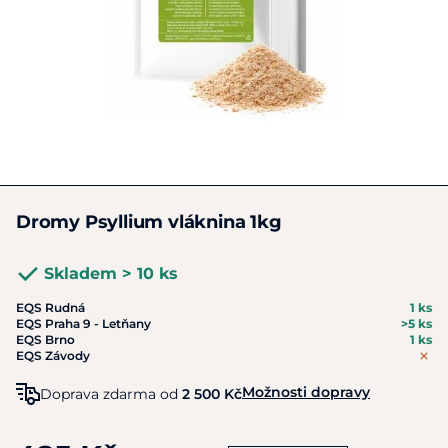
Dromy Psyllium vláknina 1kg
Skladem > 10 ks
EQS Rudná
1 ks
EQS Praha 9 - Letňany
>5 ks
EQS Brno
1 ks
EQS Závody
Možnosti dopravy
Doprava zdarma od
2 500 Kč