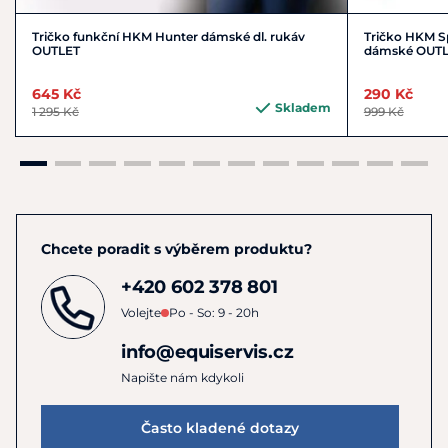
Tričko funkční HKM Hunter dámské dl. rukáv
Tričko HKM S
OUTLET
dámské OUT
645 Kč
290 Kč
Skladem
1 295 Kč
999 Kč
Chcete poradit s výběrem produktu?
+420 602 378 801
Volejte
Po - So: 9 - 20h
info@equiservis.cz
Napište nám kdykoli
Často kladené dotazy