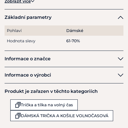
Zobrazit více
Základní parametry
Pohlaví
Dámské
Hodnota slevy
61-70%
Informace o značce
HKM
Informace o výrobci
Výrobce
Produkt je zařazen v těchto kategoriích
HKM Sports Equipment GmbH
Veldenhauser Str 240
Trička a tílka na volný čas
Neuenhaus
D49828
DÁMSKÁ TRIČKA A KOŠILE VOLNOČASOVÁ
Německo
+49 4959 4198980