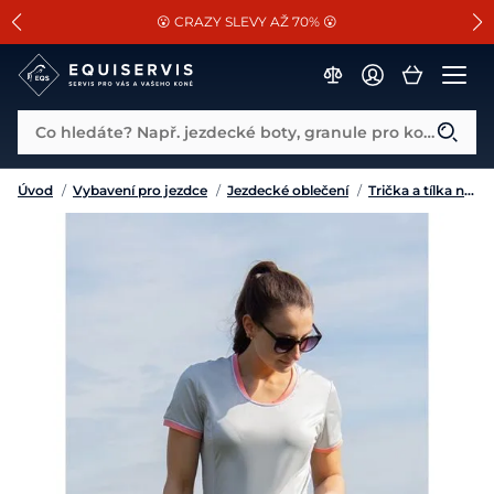
📐Pasování a doplňky k vybraným sedlům ZDARMA 🐴
SLEVA 13% na vše od Cassini!
😮 CRAZY SLEVY AŽ 70% 😮
Co hledáte? Např. jezdecké boty, granule pro koně...
Úvod
/
Vybavení pro jezdce
/
Jezdecké oblečení
/
Trička a tílka na volný čas