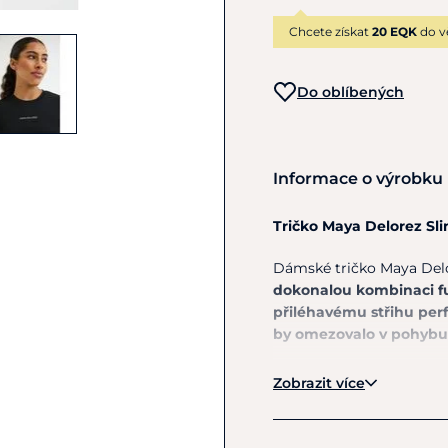
Chcete získat
20 EQK
do v
Do oblíbených
Informace o výrobku
Tričko Maya Delorez Sl
Dámské tričko Maya Delo
dokonalou kombinaci fu
přiléhavému střihu perf
by omezovalo v pohybu
Ultra lehký a mimořádn
Zobrazit více
celého dne
.
Prodyšná a
a udržuje komfort i při
Elastický materiál
se při