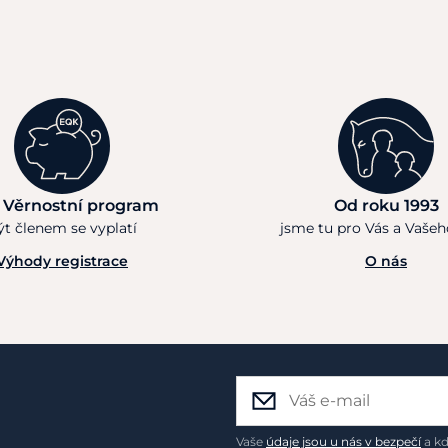
 Věrnostní program
Od roku 1993
ýt členem se vyplatí
jsme tu pro Vás a Vaše
Výhody registrace
O nás
Vaše
údaje jsou u nás v bezpečí
a kd