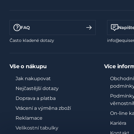
FAQ
Napišt
Často kladené dotazy
info@equiser
Vše o nákupu
Více infor
Jak nakupovat
Obchodní
podmínk
Nejčastější dotazy
Podmínk
Doprava a platba
věrnostní
Vrácení a výměna zboží
On-line k
Reklamace
Kariéra
Velikostní tabulky
Kontakt