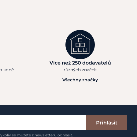
Více než 250 dodavatelů
ho koně
různých značek
Všechny značky
Přihlásit
ykoliv se můžete z newsletteru odhlásit.