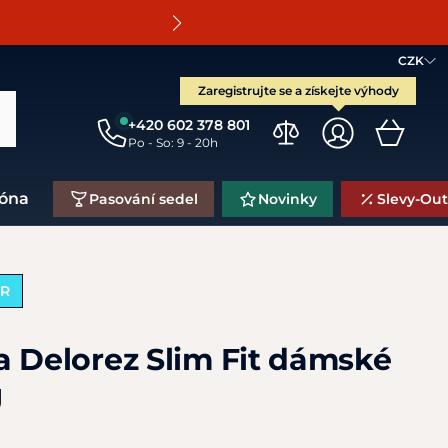
O
CZK
Zaregistrujte se a získejte výhody
+420 602 378 801
Po - So: 9 - 20h
zóna
Pasování sedel
Novinky
Slevy-Out
ĚR
a Delorez Slim Fit dámské
J