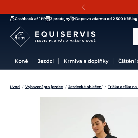
Cashback až 11%
3 prodejny
Doprava zdarma od 2 500 Kč
Blog
Koně
Jezdci
Krmiva a doplňky
Čištění
Úvod
/
Vybavení pro jezdce
/
Jezdecké oblečení
/
Trička a tílka na