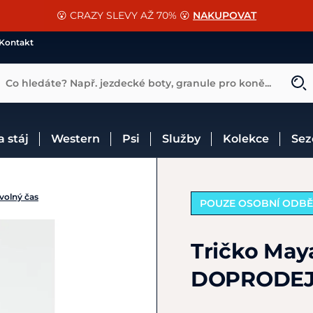
📐Pasování a doplňky k vybraným sedlům ZDARMA 🐴
SLEVA 13% na vše od Cassini!
😮 CRAZY SLEVY AŽ 70% 😮
NAKUPOVAT
CHCI SLEVU
VÍCE INF
Kontakt
Co hledáte? Např. jezdecké boty, granule pro koně...
 a stáj
Western
Psi
Služby
Kolekce
Se
 volný čas
POUZE OSOBNÍ ODB
Tričko May
DOPRODE