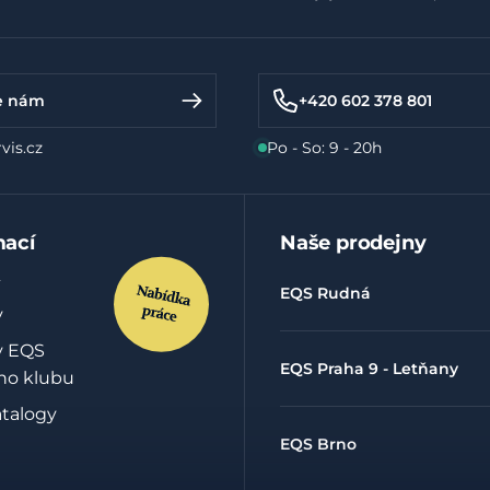
e nám
+420 602 378 801
vis.cz
Po - So: 9 - 20h
mací
Naše prodejny
EQS Rudná
y
y EQS
EQS Praha 9 - Letňany
ho klubu
atalogy
EQS Brno