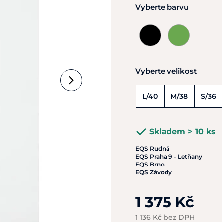
Vyberte barvu
Vyberte velikost
L/40
M/38
S/36
Skladem > 10 ks
EQS Rudná
EQS Praha 9 - Letňany
EQS Brno
EQS Závody
1 375 Kč
1 136 Kč bez DPH