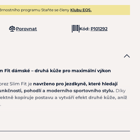
ěrnostního programu Staňte se členy
Klubu EQS.
Porovnat
Kód:
P101292
im Fit dámské – druhá kůže pro maximální výkon
rez Slim Fit je
navrženo pro jezdkyně, které hledají
nkčnosti, pohodlí a moderního sportovního stylu.
Díky
ektně kopíruje postavu a vytváří efekt druhé kůže, aniž
.
ě jemný materiál poskytuje příjemný pocit během
 rychleschnoucí tkanina pomáhá odvádět vlhkost od těla
 intenzivním tréninku, ježdění nebo běžném nošení.
způsobuje každému pohybu a zajišťuje maximální volnost.