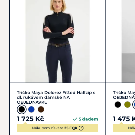
L/40
M/38
S/36
XL/42
+ 3
L/40
Tričko Maya Dolorez Fitted Halfzip s
Tričko Ma
dl. rukávem dámské NA
OBJEDNÁ
OBJEDNÁVKU
1 725 Kč
1 475 
Skladem
Nákupem získáte
25 EQK
Nák