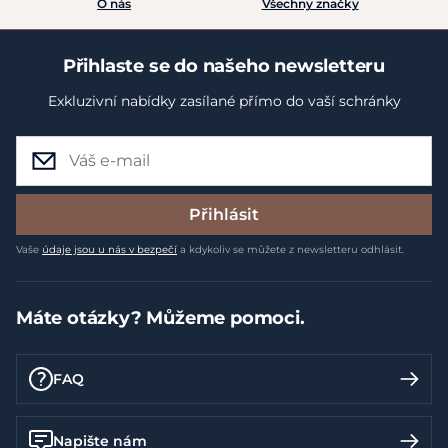
O nás
Všechny značky
Přihlaste se do našeho newsletteru
Exkluzivní nabídky zasílané přímo do vaší schránky
Přihlásit
Vaše
údaje jsou u nás v bezpečí
a kdykoliv se můžete z newsletteru odhlásit.
Máte otázky? Můžeme pomoci.
FAQ
Napište nám