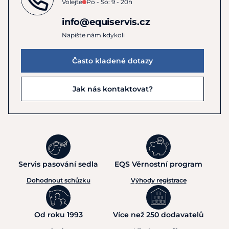
Pokyny k péči:
Praní v pračce na 30 °C. Sušit při nízké
Volejte
Po - So: 9 - 20h
teplotě. Nebělit. Nežehlit.
info@equiservis.cz
URČENO PRO PRODEJ POUZE V KAMENNÝCH
Napište nám kdykoli
PRODEJNÁCH!
Často kladené dotazy
Jak nás kontaktovat?
Servis pasování sedla
EQS Věrnostní program
Dohodnout schůzku
Výhody registrace
Od roku 1993
Více než 250 dodavatelů