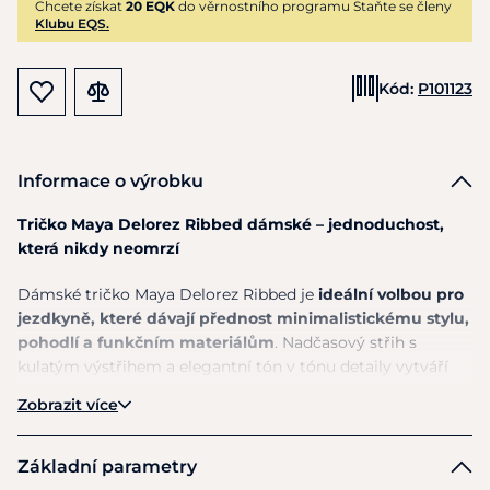
Chcete získat
20 EQK
do věrnostního programu Staňte se členy
Klubu EQS.
Kód:
P101123
Informace o výrobku
Tričko Maya Delorez Ribbed dámské – jednoduchost,
která nikdy neomrzí
Dámské tričko Maya Delorez Ribbed je
ideální volbou pro
jezdkyně, které dávají přednost minimalistickému stylu,
pohodlí a funkčním materiálům
. Nadčasový střih s
kulatým výstřihem a elegantní tón v tónu detaily vytváří
univerzální model, který snadno zkombinujete s jezdeckým
Zobrazit více
i volnočasovým outfitem.
Lehký
žebrovaný funkční materiál je příjemně pružný,
Základní parametry
prodyšný a přizpůsobený aktivnímu pohybu
. Díky