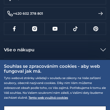
+420 602 378 801
Vše o nákupu
Jak nakupovat
Souhlas se zpracováním cookies - aby web
Více informací
Nejčastější dotazy
fungoval jak má.
Doprava a platba
Obchodní podmínky
Tyto webové stránky ukládají v souladu se zákony na Vaše zařízení
soubory, obecně nazývané cookies. Díky nim Vám můžeme
Vrácení a výměna zboží
Naše prodejny
Podmínky EQS věrnostního klubu
zobrazovat obsah podle toho, co Vás zajímá. Potřebujeme k tomu ale
Reklamace
Váš souhlas. Na Vašem soukromí nám záleží, s Vašimi daty budeme
On-line katalogy
EQS Rudná
zacházet slušně.
Tento web využívá cookies
Velikostní tabulky
Nyní zavřeno ‧ otevřeno od 09:00, Čt
Kariéra
© 2026 EQUISERVIS spol. s r.o. - založeno 1993
E-shop vytvořila a technicky zajišťuje
SIMPLIA.cz
Nabízené značky