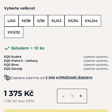
Vyberte velikost
L/40
M/38
S/36
XL/42
XS/34
XXL/44
XXS/32
Skladem > 10 ks
EQS Rudná
vyberte variantu
EQS Praha 9 - Letňany
vyberte variantu
EQS Brno
vyberte variantu
EQS Závody
vyberte variantu
Možnosti dopravy
Doprava zdarma od
2 500 Kč
1 375 Kč
-
+
1 136 Kč bez DPH