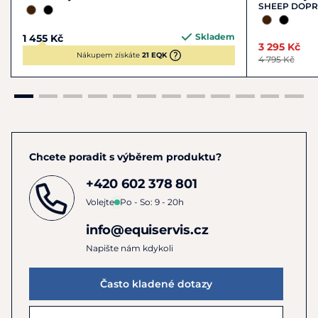
SHEEP DOP
Skladem
1 455 Kč
3 295 Kč
Nákupem získáte
21 EQK
4 795 Kč
Chcete poradit s výběrem produktu?
+420 602 378 801
Volejte
Po - So: 9 - 20h
info@equiservis.cz
Napište nám kdykoli
Často kladené dotazy