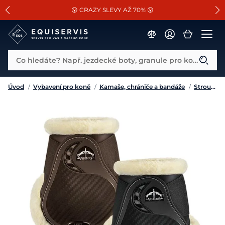
📐Pasování a doplňky k vybraným sedlům ZDARMA 🐴
SLEVA 13% na vše od Cassini!
😮 CRAZY SLEVY AŽ 70% 😮
Co hledáte? Např. jezdecké boty, granule pro koně...
Úvod
/
Vybavení pro koně
/
Kamaše, chrániče a bandáže
/
Strouhačky