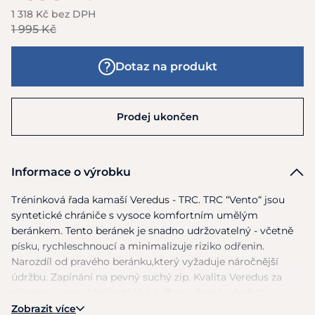
1 318 Kč bez DPH
1 995 Kč
Dotaz na produkt
Prodej ukončen
Informace o výrobku
Tréninková řada kamaší Veredus - TRC. TRC “Vento“ jsou
syntetické chrániče
s
vysoce komfortním umělým
beránkem. Tento beránek
je
snadno udržovatelný - včetně
písku, rychleschnoucí
a
minimalizuje riziko odřenin.
Narozdíl
od
pravého beránku,který vyžaduje náročnější
údržbu. Zapínání
na
pevný suchý zip. Kvalita Veredus
za
příznivou cenu. Velikosti
M
a L. Barvy černá
a
hnědá.
Zobrazit více