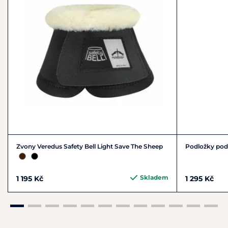
Zvony Veredus Safety Bell Light Save The Sheep
Podložky pod
Skladem
1 195 Kč
1 295 Kč