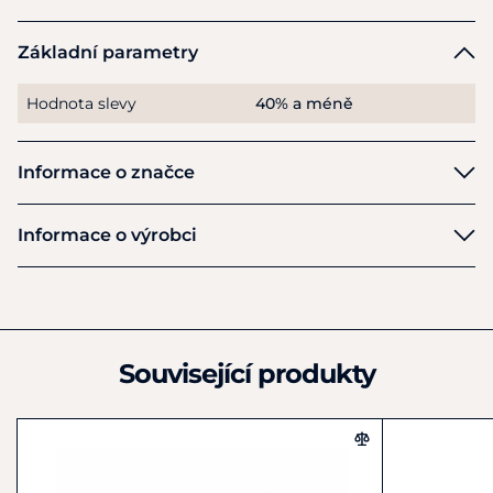
Základní parametry
Hodnota slevy
40% a méně
Informace o značce
Veredus
Informace o výrobci
Výrobce
Veredus Srl
Via delle Industrie, 4
One´di Fonte (TV)
Související produkty
IT31010
Itálie
+39(0)423946440
info@veredus.it