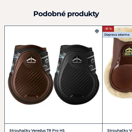
Podobné produkty
-31 %
Doprava zdarma
Strouhačky Veredus TR Pro H5
Strouhačky V