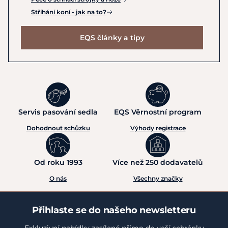
Stříhání koní - jak na to?
EQS články a tipy
Servis pasování sedla
EQS Věrnostní program
Dohodnout schůzku
Výhody registrace
Od roku 1993
Více než 250 dodavatelů
O nás
Všechny značky
Přihlaste se do našeho newsletteru
Exkluzivní nabídky zasílané přímo do vaší schránky