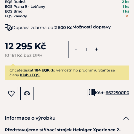
EQS Rudná
2 ks
EQS Praha 9 - Letňany
1 ks
EQS Brno
1 ks
EQS Závody
Možnosti dopravy
Doprava zdarma od
2 500 Kč
12 295 Kč
-
+
10 161 Kč bez DPH
Chcete získat
184 EQK
do věrnostního programu Staňte se
členy
Klubu EQS.
Kód:
6622500110
Informace o výrobku
Představujeme stříhací strojek
Heiniger Xperience 2-