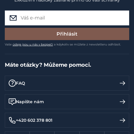
Přihlásit
Vaše
údaje jsou u nás v bezpečí
a kdykoliv se můžete z newsletteru odhlásit.
Máte otázky? Můžeme pomoci.
FAQ
Napište nám
+420 602 378 801