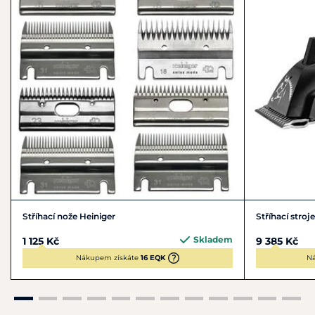
Stříhací nože Heiniger
Stříhací stro
Skladem
1 125 Kč
9 385 Kč
Nákupem získáte
16 EQK
Ná