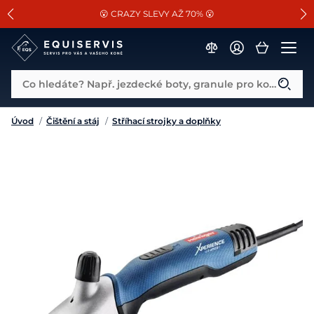
📐Pasování a doplňky k vybraným sedlům ZDARMA 🐴
SLEVA 13% na vše od Cassini!
😮 CRAZY SLEVY AŽ 70% 😮
Co hledáte? Např. jezdecké boty, granule pro koně...
Úvod
/
Čištění a stáj
/
Stříhací strojky a doplňky