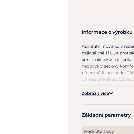
Informace o výrobku
Absolutní novinka
v
nabíd
nejkvalitnější LUX protis
konstrukce kostry sedla
neobvyklý sedový komfort
příjemná fixace sedu. Tří
do
klasické středové sedo
konstrukce, vhodné
na
no
tabák. Kategorie sedla ho
Zobrazit více
Základní parametry
Hodnota slevy