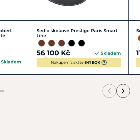
17"
18"
obert
Sedlo skokové Prestige Paris Smart
S
ité
Line
56 100 Kč
1
Skladem
Skladem
Nákupem získáte
841 EQK