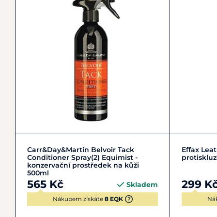
Do košíku
Carr&Day&Martin Belvoir Tack
Effax Leat
Conditioner Spray(2) Equimist -
protisklu
konzervační prostředek na kůži
500ml
565 Kč
299 K
Skladem
Nákupem získáte
8 EQK
Ná