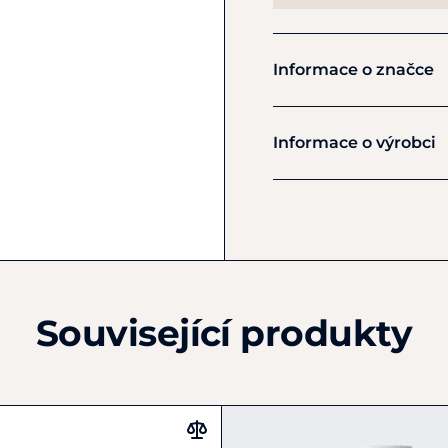
Informace o značce
Prestige
Informace o výrobci
Výrobce
Prestige Italia SPA
Via Stazione 38
Trissino (VI)
IT36070
Německo
Související produkty
+39 0445 490300
info@prestigeitalia.com