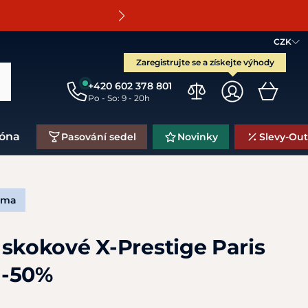
O
CZK
Zaregistrujte se a získejte výhody
+420 602 378 801
Po - So: 9 - 20h
zóna
Pasování sedel
Novinky
Slevy-Out
rma
 skokové X-Prestige Paris
 -50%