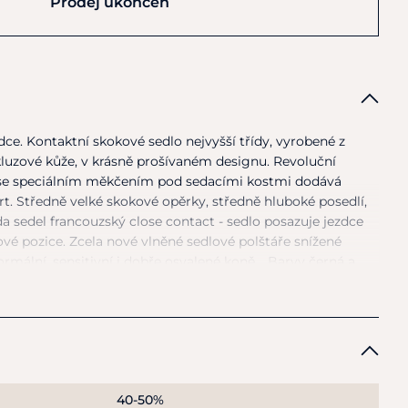
Prodej ukončen
ce. Kontaktní skokové sedlo nejvyšší třídy, vyrobené
z
kluzové kůže,
v
krásně prošívaném designu. Revoluční
se
speciálním měkčením pod sedacími kostmi dodává
. Středně velké skokové opěrky, středně hluboké posedlí,
da sedel francouzský close contact - sedlo posazuje jezdce
vé pozice. Zcela nové vlněné sedlové polštáře snížené
rmální, sensitivní
i
dobře osvalené koně. . Barvy černá
a
bby/sport/profi.
40-50%