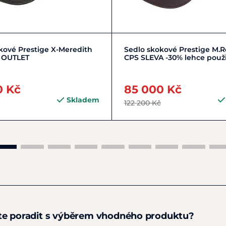
Zobrazit detail
Zobrazit detail
kové Prestige X-Meredith
Sedlo skokové Prestige M.R
 OUTLET
CPS SLEVA -30% lehce použ
0 Kč
85 000 Kč
Skladem
122 200 Kč
te poradit s výběrem vhodného produktu?