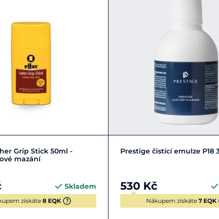
Do košíku
Do košíku
her Grip Stick 50ml -
Prestige čistící emulze P18
zové mazání
č
530 Kč
Skladem
kupem získáte
8 EQK
Nákupem získáte
7 EQK