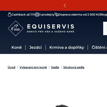
Cashback až 11%
3 prodejny
Doprava zdarma od 2 500 Kč
Blog
Koně
Jezdci
Krmiva a doplňky
Čištění
Úvod
/
Vybavení pro koně
/
Sedla
/
Skoková sedla