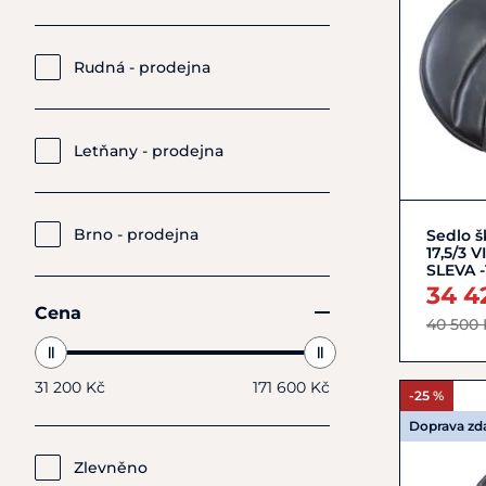
Rudná - prodejna
Letňany - prodejna
Brno - prodejna
Sedlo š
17,5/3 
SLEVA -
34 4
Cena
40 500 
31 200 Kč
171 600 Kč
-25 %
Doprava z
Zlevněno