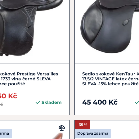
Do košíku
Do košíku
kokové Prestige Versailles
Sedlo skokové KenTaur 
1733 vlna černé SLEVA
17,5/2 VINTAGE latex čern
hce použité
SLEVA -15% lehce použité
60 Kč
45 400 Kč
Skladem
Kč
-35 %
darma
Doprava zdarma