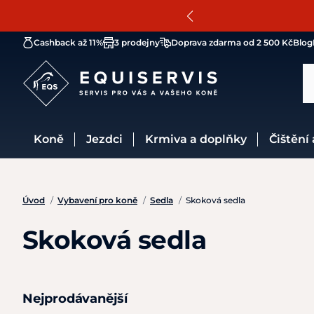
Cashback až 11%
3 prodejny
Doprava zdarma od 2 500 Kč
Blog
Koně
Jezdci
Krmiva a doplňky
Čištění
Úvod
/
Vybavení pro koně
/
Sedla
/
Skoková sedla
Skoková sedla
Nejprodávanější