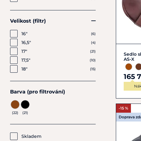
Velikost (filtr)
16"
(6)
16,5"
(4)
17"
(21)
Sedlo s
AS-X
17,5"
(10)
18"
(15)
165 
Nák
Barva (pro filtrování)
-15 %
(22)
(21)
Doprava z
Skladem