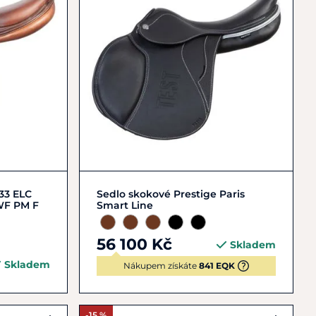
17"
18"
33 ELC
Sedlo skokové Prestige Paris
WF PM F
Smart Line
56 100 Kč
Skladem
Skladem
Nákupem získáte
841 EQK
-15 %