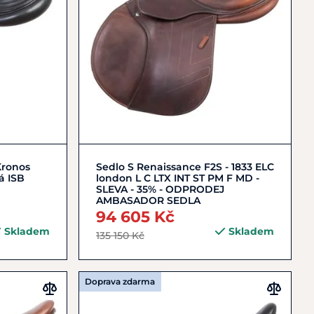
Do košíku
Kronos
Sedlo S Renaissance F2S - 1833 ELC
á ISB
london L C LTX INT ST PM F MD -
SLEVA - 35% - ODPRODEJ
AMBASADOR SEDLA
94 605 Kč
Skladem
Skladem
135 150 Kč
Doprava zdarma