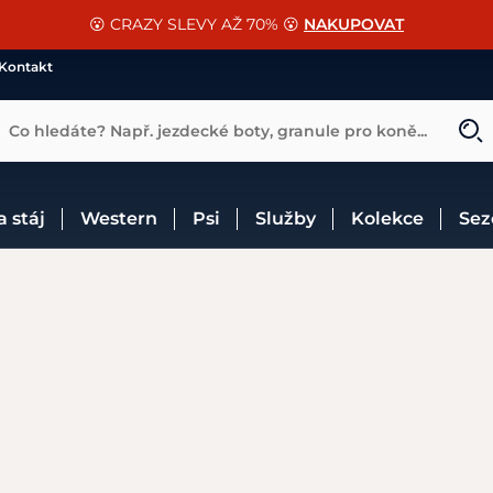
📐Pasování a doplňky k vybraným sedlům ZDARMA 🐴
SLEVA 13% na vše od Cassini!
😮 CRAZY SLEVY AŽ 70% 😮
NAKUPOVAT
CHCI SLEVU
VÍCE INF
Kontakt
Co hledáte? Např. jezdecké boty, granule pro koně...
 a stáj
Western
Psi
Služby
Kolekce
Se