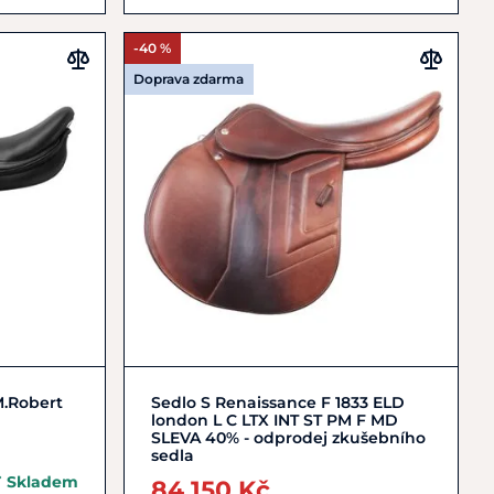
-40 %
Doprava zdarma
Do košíku
M.Robert
Sedlo S Renaissance F 1833 ELD
london L C LTX INT ST PM F MD
SLEVA 40% - odprodej zkušebního
sedla
Skladem
84 150 Kč