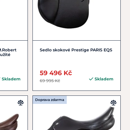
Zobrazit detail
M.Robert
Sedlo skokové Prestige PARIS EQS
užité
59 496 Kč
Skladem
Skladem
69 995 Kč
Doprava zdarma