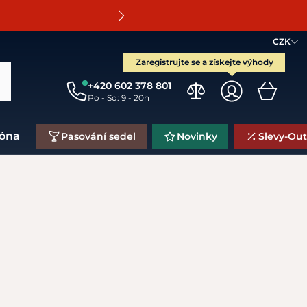
O
CZK
Zaregistrujte se a získejte výhody
+420 602 378 801
Po - So: 9 - 20h
zóna
Pasování sedel
Novinky
Slevy-Out