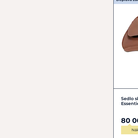
Sedlo 
Essenti
80 0
Ná