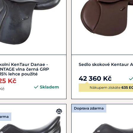
Do košíku
Zobrazit detail
kolní KenTaur Danae -
Sedlo skokové Kentaur A
VINTAGE vlna černá GRP
15% lehce použité
42 360 Kč
25 Kč
Skladem
Nákupem získáte
635 E
Kč
Doprava zdarma
darma