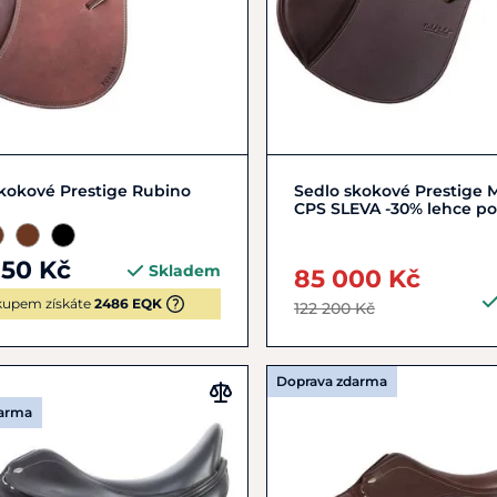
16"
17"
Zobrazit detail
kokové Prestige Rubino
Sedlo skokové Prestige 
CPS SLEVA -30% lehce po
750 Kč
Skladem
85 000 Kč
upem získáte
2486 EQK
122 200 Kč
Doprava zdarma
darma