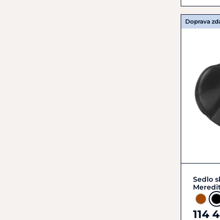
Doprava z
Sedlo s
Meredi
114 