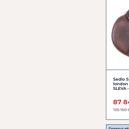
Sedlo S
london 
SLEVA -
87 8
135 150
Doprava z