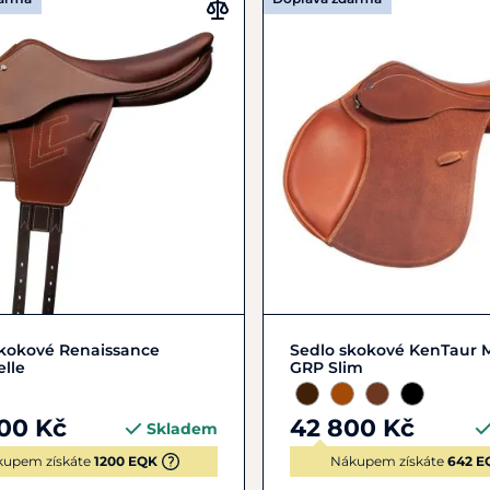
Zobrazit detail
17"
17,5"
skokové Renaissance
Sedlo skokové KenTaur M
elle
GRP Slim
00 Kč
42 800 Kč
Skladem
kupem získáte
1200 EQK
Nákupem získáte
642 E