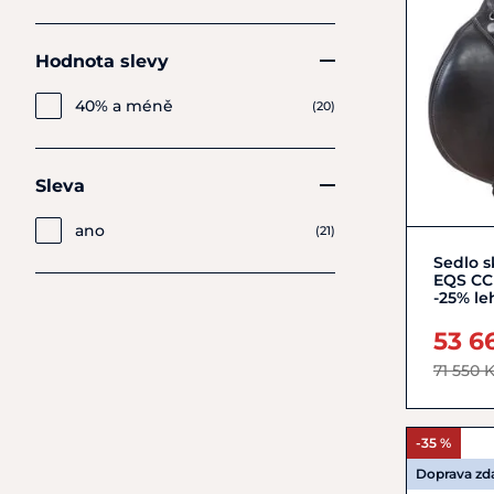
Hodnota slevy
40% a méně
(20)
Sleva
ano
(21)
Sedlo s
EQS CC 
-25% le
53 6
71 550 
-35 %
Doprava z