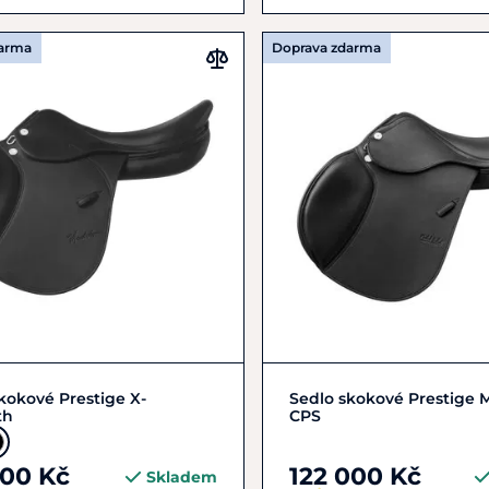
darma
Doprava zdarma
Zobrazit detail
Zobrazit detail
kokové Prestige X-
Sedlo skokové Prestige 
th
CPS
400 Kč
122 000 Kč
Skladem