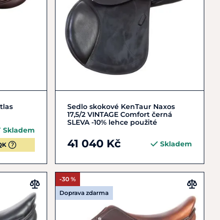
Do košíku
tlas
Sedlo skokové KenTaur Naxos
17,5/2 VINTAGE Comfort černá
SLEVA -10% lehce použité
Skladem
41 040 Kč
Skladem
QK
-30 %
Doprava zdarma