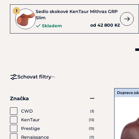
Sedlo skokové KenTaur Mithras GRP
Slim
od 42 800 Kč
Skladem
Schovat filtry
Doprava z
Značka
CWD
(3)
KenTaur
(13)
Prestige
(15)
Renaissance
(11)