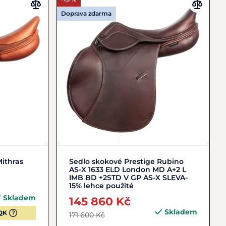
Doprava zdarma
Do košíku
ithras
Sedlo skokové Prestige Rubino
AS-X 1633 ELD London MD A+2 L
IMB BD +2STD V GP AS-X SLEVA-
15% lehce použité
Skladem
145 860 Kč
Skladem
QK
171 600 Kč