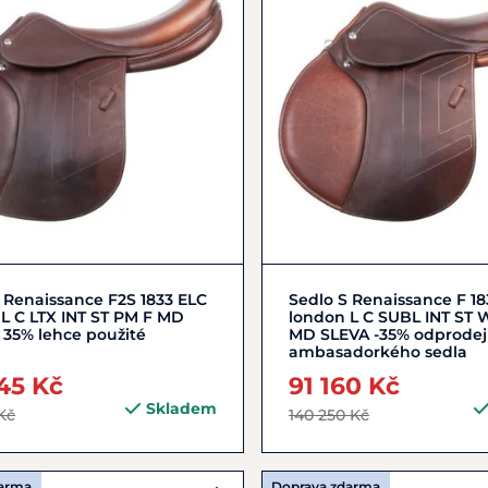
Do košíku
Do košíku
 Renaissance F2S 1833 ELC
Sedlo S Renaissance F 18
L C LTX INT ST PM F MD
london L C SUBL INT ST 
 35% lehce použité
MD SLEVA -35% odprodej
ambasadorkého sedla
45 Kč
91 160 Kč
Skladem
 Kč
140 250 Kč
darma
Doprava zdarma