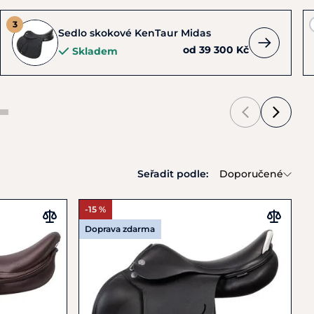
Sedlo skokové KenTaur Midas
od 39 300 Kč
Skladem
Seřadit podle:
Doporučené
-15 %
Doprava zdarma