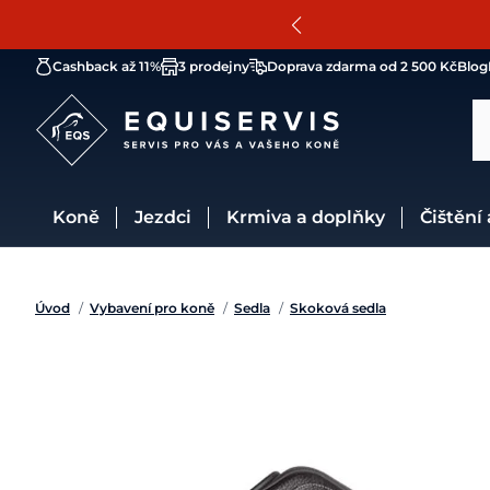
Cashback až 11%
3 prodejny
Doprava zdarma od 2 500 Kč
Blog
Koně
Jezdci
Krmiva a doplňky
Čištění
Úvod
/
Vybavení pro koně
/
Sedla
/
Skoková sedla