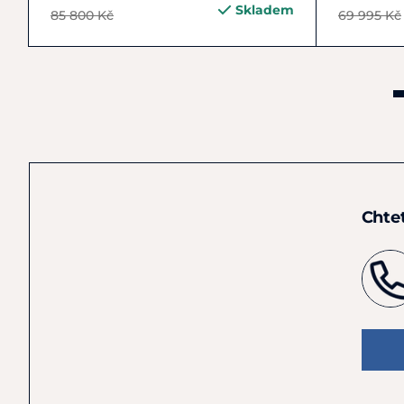
Skladem
85 800 Kč
69 995 Kč
Chte