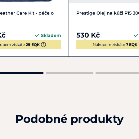
Do košíku
Do košíku
eather Care Kit - péče o
Prestige Olej na kůži P15 3
Kč
530 Kč
Skladem
upem získáte
29 EQK
Nákupem získáte
7 EQK
Podobné produkty