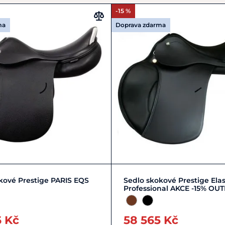
-15 %
ma
Doprava zdarma
Zobrazit detail
17"
18"
kové Prestige PARIS EQS
Sedlo skokové Prestige Elas
Professional AKCE -15% OUT
6 Kč
58 565 Kč