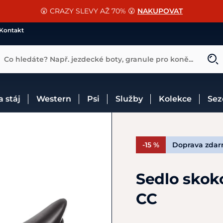
📐Pasování a doplňky k vybraným sedlům ZDARMA 🐴
SLEVA 13% na vše od Cassini!
😮 CRAZY SLEVY AŽ 70% 😮
NAKUPOVAT
CHCI SLEVU
VÍCE INF
Kontakt
Co hledáte? Např. jezdecké boty, granule pro koně...
 a stáj
Western
Psi
Služby
Kolekce
Se
-15 %
Doprava zda
Sedlo skoko
CC