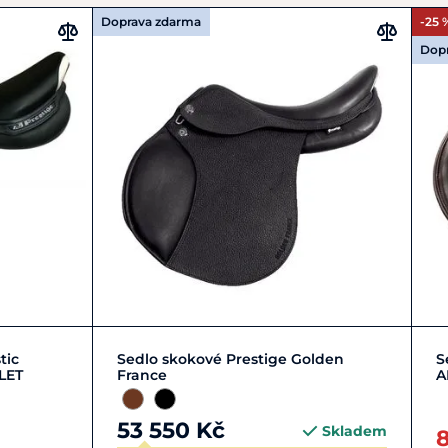
Doprava zdarma
-25 
Dop
16"
17"
tic
Sedlo skokové Prestige Golden
S
LET
France
A
53 550 Kč
Skladem