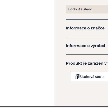
Hodnota slevy
Informace o značce
Prestige
Informace o výrobci
Výrobce
Produkt je zařazen v
Prestige Italia SPA
Via Stazione 38
Trissino (VI)
Skoková sedla
IT36070
Německo
+39 0445 490300
info@prestigeitalia.com