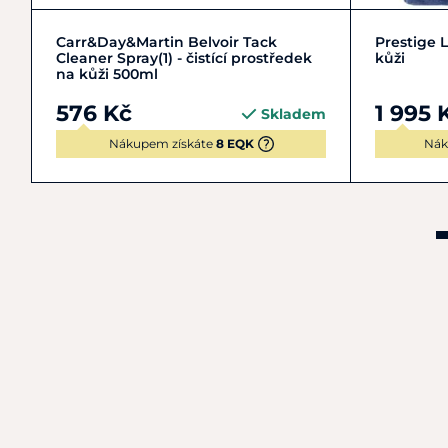
Do košíku
Carr&Day&Martin Belvoir Tack
Prestige L
Cleaner Spray(1) - čistící prostředek
kůži
na kůži 500ml
576 Kč
1 995 
Skladem
Nákupem získáte
8 EQK
Nák