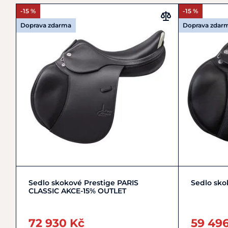
-15 %
-15 %
Doprava zdarma
Doprava zdar
Zobrazit detail
Sedlo skokové Prestige PARIS
Sedlo sko
CLASSIC AKCE-15% OUTLET
72 930 Kč
59 49