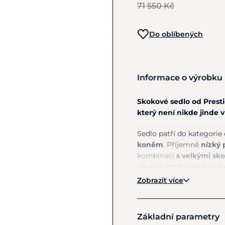
71 550 Kč
Do oblíbených
Informace o výrobku
Skokové sedlo od Presti
který není nikde jinde 
Sedlo patří do kategorie 
koněm
. Příjemně
nízký 
kombinaci
s velkými s
dávají tomuto modelu je
stability sedu
s
dokonal
Zobrazit více
Extrémně trvanlivá
dezé
použití
.
Jedná se o velm
Základní parametry