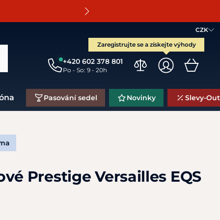
O
CZK
Zaregistrujte se a získejte výhody
+420 602 378 801
Po - So: 9 - 20h
zóna
Pasování sedel
Novinky
Slevy-Out
rma
vé Prestige Versailles EQS