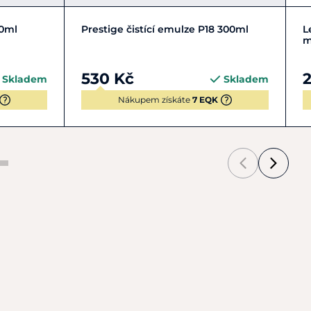
Do košíku
00ml
Prestige čistící emulze P18 300ml
L
m
530 Kč
2
Skladem
Skladem
Nákupem získáte
7 EQK