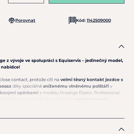
Porovnat
Kód:
1142509000
ge z vývoje ve spolupráci s Equiservis – jedinečný model,
v nabídce!
close contact, protože cílí na
velmi těsný kontakt jezdce s
posaz
díky speciálně
sníženému vlněnému polštáři
v
kokovými opěrkami
z modelu Prestige Elastic Professional
dinečné vlastnosti. Sedlo kombinuje
vysoký stupeň
ým kontaktem ke koni
.
novaná kůže předurčuje model
i do profesionálního
i výhodnou cenu za sedlo z profesionální kategorie.