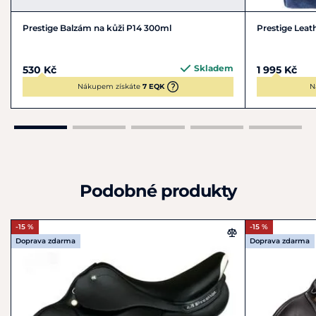
Prestige Balzám na kůži P14 300ml
Prestige Leath
Skladem
530 Kč
1 995 Kč
Nákupem získáte
7 EQK
N
Podobné produkty
-15 %
-15 %
Doprava zdarma
Doprava zdarma