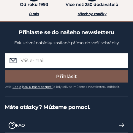
Od roku 1993
Více než 250 dodavatelů
O nás
Všechny značky
Přihlaste se do našeho newsletteru
Exkluzivní nabídky zasílané přímo do vaší schránky
Přihlásit
Vaše
údaje jsou u nás v bezpečí
a kdykoliv se můžete z newsletteru odhlásit.
Máte otázky? Můžeme pomoci.
FAQ