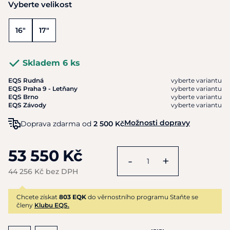
Vyberte velikost
16"
17"
Skladem 6 ks
EQS Rudná
vyberte variantu
EQS Praha 9 - Letňany
vyberte variantu
EQS Brno
vyberte variantu
EQS Závody
vyberte variantu
Možnosti dopravy
Doprava zdarma od
2 500 Kč
53 550 Kč
-
+
44 256 Kč bez DPH
Chcete získat
803 EQK
do věrnostního programu Staňte se
členy
Klubu EQS.