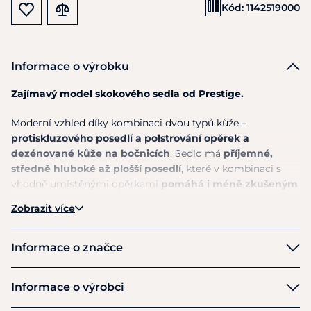
Kód:
1142519000
Informace o výrobku
Zajímavý model skokového sedla od Prestige.
Moderní vzhled díky kombinaci dvou typů kůže –
protiskluzového posedlí a polstrování opěrek a
dezénované kůže na bočnicích
. Sedlo má
příjemné,
středně hluboké až plošší posedlí
, které v kombinaci s
vhodně umístěnými opěrkami
pomáhá i méně zkušeným
jezdcům k nalezení správné pozice
. Sedlo je vhodné i pro
Zobrazit více
zkušené jezdce, kteří mají rádi, když je sedlo trochu podrží a
dodá jistotu. Anatomicky tvarované polštáře jsou
pro koně
velmi komfortní
a zajišťují
maximální volnost pohybu
Informace o značce
trapézovým svalům
. Široký páteřní kanál pomáhá lépe
rozložit hmotnost jezdce.
Velmi dobrý poměr cena x
Prestige
Informace o výrobci
výkon.