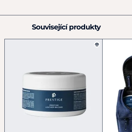
Výrobce
Prestige Italia SPA
Via Stazione 38
Trissino (VI)
Související produkty
IT36070
Německo
+39 0445 490300
info@prestigeitalia.com