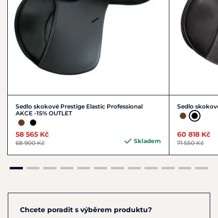
Sedlo skokové Prestige Elastic Professional
Sedlo skokové
AKCE -15% OUTLET
58 565 Kč
60 818 Kč
Skladem
68 900 Kč
71 550 Kč
Chcete poradit s výběrem produktu?