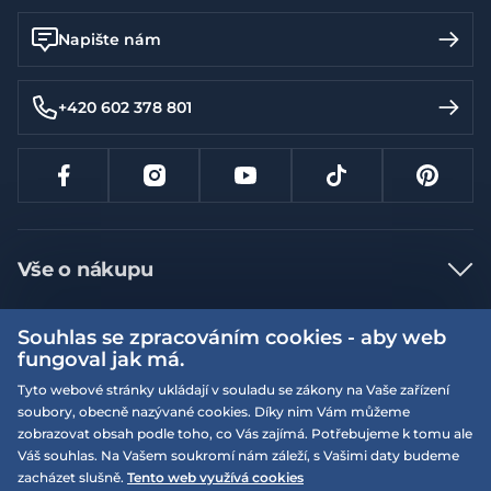
Napište nám
+420 602 378 801
Vše o nákupu
Jak nakupovat
Souhlas se zpracováním cookies - aby web
Více informací
Nejčastější dotazy
fungoval jak má.
Doprava a platba
Tyto webové stránky ukládají v souladu se zákony na Vaše zařízení
Obchodní podmínky
soubory, obecně nazývané cookies. Díky nim Vám můžeme
Vrácení a výměna zboží
Naše prodejny
Podmínky EQS věrnostního klubu
zobrazovat obsah podle toho, co Vás zajímá. Potřebujeme k tomu ale
Váš souhlas. Na Vašem soukromí nám záleží, s Vašimi daty budeme
Reklamace
On-line katalogy
zacházet slušně.
Tento web využívá cookies
EQS Rudná