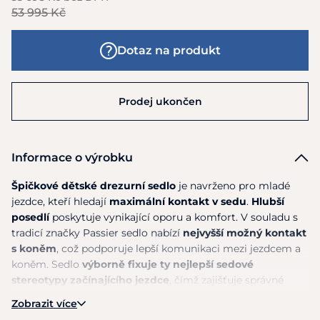
53 995 Kč
Dotaz na produkt
Prodej ukončen
Informace o výrobku
Špičkové dětské drezurní sedlo
je navrženo pro mladé
jezdce, kteří hledají
maximální kontakt v sedu
.
Hlubší
posedlí
poskytuje vynikající oporu a komfort. V souladu s
tradicí značky Passier sedlo nabízí
nejvyšší možný kontakt
s koněm
, což podporuje lepší komunikaci mezi jezdcem a
koněm. Sedlo
výborně fixuje ty nejlepší sedové
stereotypy začínajícího jezdce
, čímž zajišťuje správné
držení těla. Korektní
vlněné sedlové polštáře
poskytují
Zobrazit více
maximální pohodlí pro koně
. Toto sedlo představuje