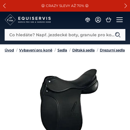
📐Pasování a doplňky k vybraným sedlům ZDARMA 🐴
SLEVA 13% na vše od Cassini!
😮 CRAZY SLEVY AŽ 70% 😮
Co hledáte? Např. jezdecké boty, granule pro koně...
Úvod
/
Vybavení pro koně
/
Sedla
/
Dětská sedla
/
Drezurní sedla