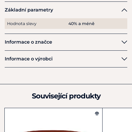
naprostou špičku v kategorii dětských drezurních sedel
.
Základní parametry
Hodnota slevy
40% a méně
Informace o značce
Passier
Informace o výrobci
Výrobce
Passier and Sohn GmbH
Am Pferdemarkt 8-10
Langenhagen
Související produkty
D30853
Německo
Tel. +49 (0) 5 11 /9 72 64-0
passier@passier.com