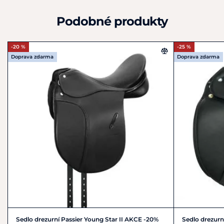
Podobné produkty
-20 %
-25 %
Doprava zdarma
Doprava zdarma
Sedlo drezurní Passier Young Star II AKCE -20%
Sedlo drezur