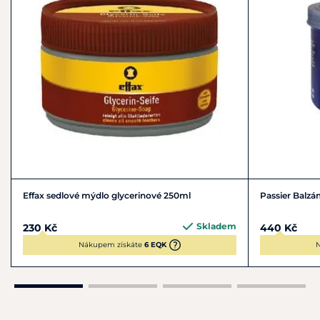
Effax sedlové mýdlo glycerinové 250ml
Passier Balzá
Skladem
230 Kč
440 Kč
Nákupem získáte
6 EQK
N