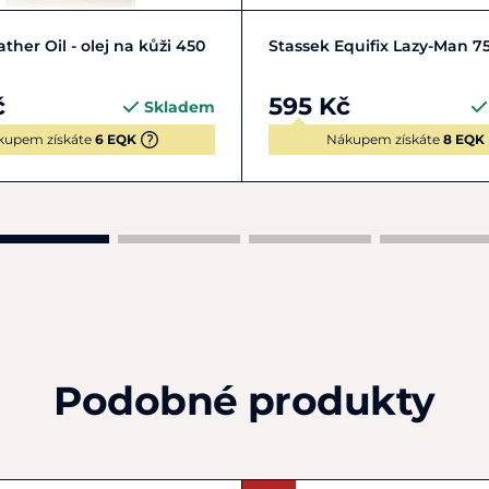
Do košíku
Do košíku
ther Oil - olej na kůži 450
Stassek Equifix Lazy-Man 7
č
595 Kč
Skladem
kupem získáte
6 EQK
Nákupem získáte
8 EQK
Podobné produkty