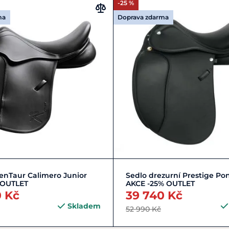
-25 %
ma
Doprava zdarma
Zobrazit detail
Zobrazit detail
enTaur Calimero Junior
Sedlo drezurní Prestige Po
 OUTLET
AKCE -25% OUTLET
0 Kč
39 740 Kč
Skladem
52 990 Kč