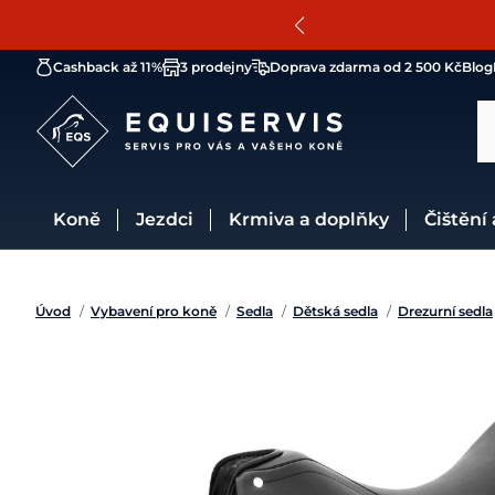
Cashback až 11%
3 prodejny
Doprava zdarma od 2 500 Kč
Blog
Koně
Jezdci
Krmiva a doplňky
Čištění
Úvod
/
Vybavení pro koně
/
Sedla
/
Dětská sedla
/
Drezurní sedla