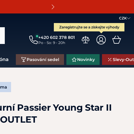
O
CZK
Zaregistrujte se a získejte výhody
+420 602 378 801
Po - So: 9 - 20h
zóna
Pasování sedel
Novinky
Slevy-Out
rma
rní Passier Young Star II
 OUTLET