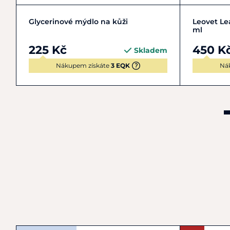
Zobrazit detail
Glycerinové mýdlo na kůži
Leovet Lea
ml
225 Kč
450 K
Skladem
Nákupem získáte
3 EQK
Ná