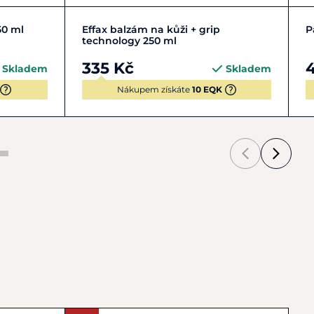
Do košíku
50 ml
Effax balzám na kůži + grip
P
technology 250 ml
335 Kč
Skladem
Skladem
Nákupem získáte
10 EQK