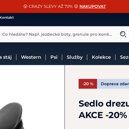
📐Pasování a doplňky k vybraným sedlům ZDARMA 🐴
SLEVA 13% na vše od Cassini!
😮 CRAZY SLEVY AŽ 70% 😮
NAKUPOVAT
CHCI SLEVU
VÍCE INF
Kontakt
Co hledáte? Např. jezdecké boty, granule pro koně...
 a stáj
Western
Psi
Služby
Kolekce
Se
-20 %
Doprava zda
Sedlo drezu
AKCE -20%