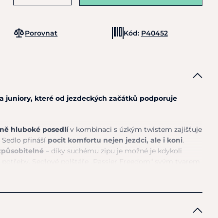
Porovnat
Kód:
P40452
 a juniory, které od jezdeckých začátků podporuje
ně hluboké posedlí
v kombinaci s úzkým twistem zajišťuje
. Sedlo přináší
pocit komfortu nejen jezdci, ale i koni
.
způsobitelné
– díky suchému zipu je možné je kdykoli
ní potřeby. Sedlové polštáře „Passier Freedom“ svým tvarem
ují
větší svobodu pohybu
. Jejich speciální tvar zamezuje
 a širší kontaktní plocha zajišťuje, že sedlo
perfektně
ozkládá váhu jezdce.
ra
je vyrobena z elastomeru, který se za normálních