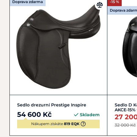
Doprava zdarma
-15 %
Doprava zdar
15"
16"
Sedlo drezurní Prestige Inspire
Sedlo D K
AKCE-15%
54 600 Kč
Skladem
27 20
Nákupem získáte
819 EQK
32 000 Kč