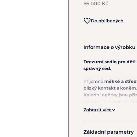
56 000 Kč
Do oblíbených
Informace o výrobku
Drezurní sedlo pro děti
správný sed.
Příjemně
měkké a střed
blízký kontakt s koněm
Kolenní opěrky jsou při
přemístit dle individuál
u kohoutku koně umožň
Zobrazit více
kontaktu s kohoutkem koně
sedí na hřbetě koně a r
Základní parametry
Syntetická sedlová kost