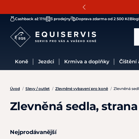
Cashback až 11%
3 prodejny
Doprava zdarma od 2 500 Kč
Blog
Koně
Jezdci
Krmiva a doplňky
Čištění
Úvod
/
Slevy / outlet
/
Zlevněné vybavení pro koně
/
Zlevněná sed
Zlevněná sedla, strana
Nejprodávanější