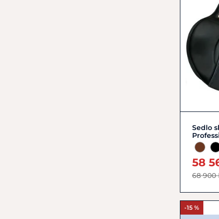
Sedlo s
Profess
58 5
68 900
-15 %