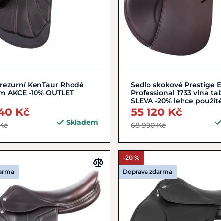
16,5"
17"
Do košíku
drezurní KenTaur Rhodé
Sedlo skokové Prestige E
im AKCE -10% OUTLET
Professional 1733 vlna ta
SLEVA -20% lehce použit
40 Kč
55 120 Kč
Skladem
 Kč
68 900 Kč
-20 %
darma
Doprava zdarma