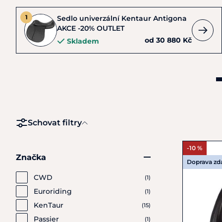
Sedlo univerzální Kentaur Antigona
AKCE -20% OUTLET
od 30 880 Kč
Skladem
Schovat filtry
-10 %
Značka
Doprava z
CWD
(1)
Euroriding
(1)
KenTaur
(15)
Passier
(1)