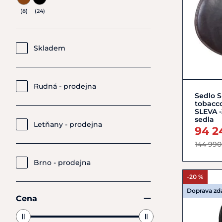
(8)
(24)
Skladem
Rudná - prodejna
Sedlo S
tobacco
SLEVA 
sedla
Letňany - prodejna
94 2
144 990
Brno - prodejna
-20 %
Doprava z
Cena