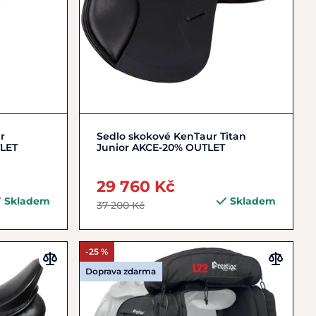
Zobrazit detail
r
Sedlo skokové KenTaur Titan
TLET
Junior AKCE-20% OUTLET
29 760 Kč
Skladem
Skladem
37 200 Kč
-25 %
Doprava zdarma