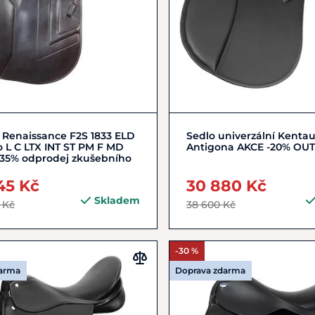
Do košíku
17"
17,5"
 Renaissance F2S 1833 ELD
Sedlo univerzální Kentau
 L C LTX INT ST PM F MD
Antigona AKCE -20% OU
-35% odprodej zkušebního
45 Kč
30 880 Kč
Skladem
 Kč
38 600 Kč
-30 %
darma
Doprava zdarma