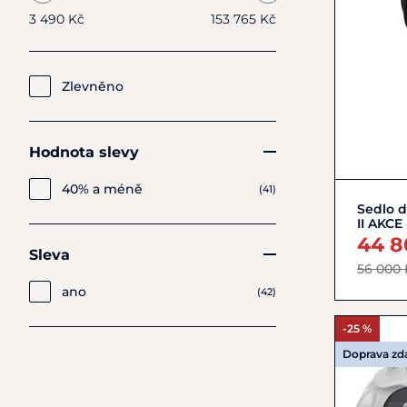
3 490 Kč
153 765 Kč
Zlevněno
Hodnota slevy
40% a méně
(41)
Sedlo d
II AKCE
44 8
Sleva
56 000 
ano
(42)
-25 %
Doprava z