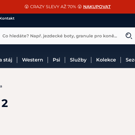
📐Pasování a doplňky k vybraným sedlům ZDARMA 🐴
SLEVA 13% na vše od Cassini!
😮 CRAZY SLEVY AŽ 70% 😮
NAKUPOVAT
CHCI SLEVU
VÍCE INF
Kontakt
Co hledáte? Např. jezdecké boty, granule pro koně...
 a stáj
Western
Psi
Služby
Kolekce
Se
la
 2