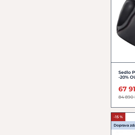
Sedlo P
-20% O
67 9
84 890
-15 %
Doprava z