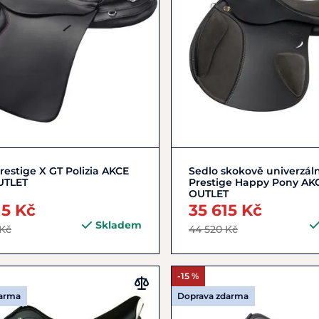
17"
18"
Zobrazit detail
restige X GT Polizia AKCE
Sedlo skokově univerzáln
UTLET
Prestige Happy Pony AK
OUTLET
15 Kč
35 615 Kč
Skladem
 Kč
44 520 Kč
-15 %
darma
Doprava zdarma