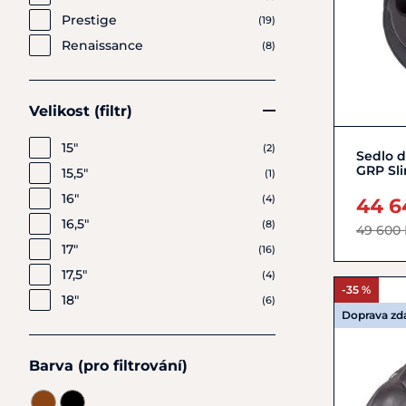
Prestige
(19)
Renaissance
(8)
Velikost (filtr)
15"
(2)
Sedlo 
GRP Sl
15,5"
(1)
16"
(4)
44 6
16,5"
(8)
49 600
17"
(16)
17,5"
(4)
-35 %
18"
(6)
Doprava z
Barva (pro filtrování)