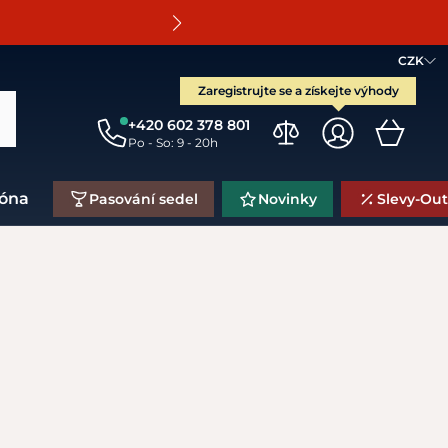
O
CZK
Zaregistrujte se a získejte výhody
+420 602 378 801
Po - So: 9 - 20h
zóna
Pasování sedel
Novinky
Slevy-Out