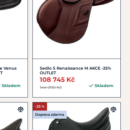
Zobrazit detail
ge Venus
Sedlo S Renaissance M AKCE -25%
ET
OUTLET
108 745 Kč
Skladem
Skladem
144 990 Kč
-25 %
Doprava zdarma