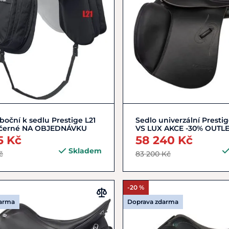
Do košíku
Zobrazit detail
boční k sedlu Prestige L21
Sedlo univerzální Presti
černé NA OBJEDNÁVKU
VS LUX AKCE -30% OUTL
5 Kč
58 240 Kč
Skladem
č
83 200 Kč
-20 %
darma
Doprava zdarma