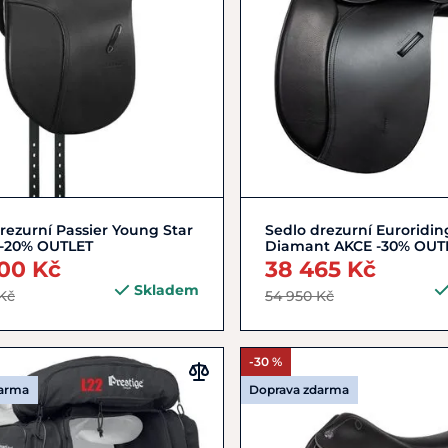
Zobrazit detail
16,5"
17"
rezurní Passier Young Star
Sedlo drezurní Euroridin
 -20% OUTLET
Diamant AKCE -30% OUT
00 Kč
38 465 Kč
Skladem
Kč
54 950 Kč
-30 %
darma
Doprava zdarma