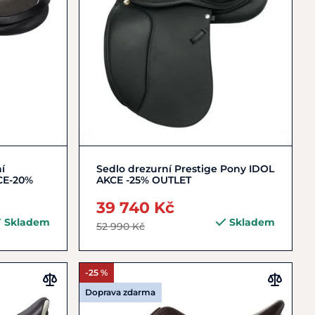
Zobrazit detail
í
Sedlo drezurní Prestige Pony IDOL
CE-20%
AKCE -25% OUTLET
39 740 Kč
Skladem
Skladem
52 990 Kč
-25 %
Doprava zdarma