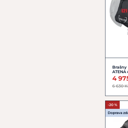
Brašny 
ATENA 
4 97
6 630 K
-20 %
Doprava z