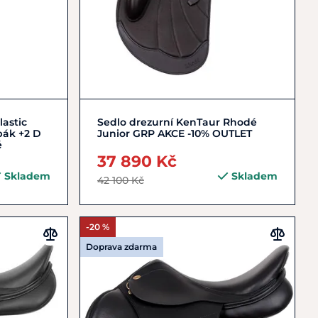
Zobrazit detail
lastic
Sedlo drezurní KenTaur Rhodé
bák +2 D
Junior GRP AKCE -10% OUTLET
é
37 890 Kč
Skladem
Skladem
42 100 Kč
-20 %
Doprava zdarma