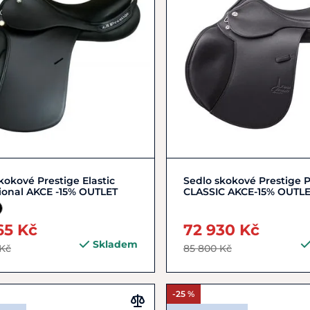
17"
18"
Zobrazit detail
kokové Prestige Elastic
Sedlo skokové Prestige 
ional AKCE -15% OUTLET
CLASSIC AKCE-15% OUTL
65 Kč
72 930 Kč
Skladem
 Kč
85 800 Kč
-25 %