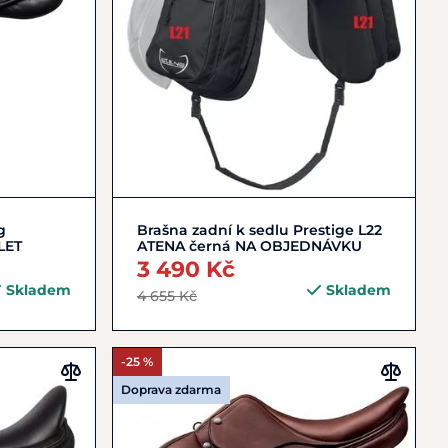
Do košíku
g
Brašna zadní k sedlu Prestige L22
LET
ATENA černá NA OBJEDNÁVKU
3 490 Kč
Skladem
Skladem
4 655 Kč
-25 %
Doprava zdarma