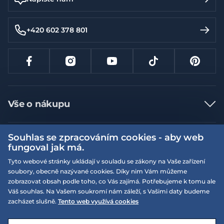
+420 602 378 801
Vše o nákupu
Jak nakupovat
Souhlas se zpracováním cookies - aby web
Více informací
Nejčastější dotazy
fungoval jak má.
Doprava a platba
Obchodní podmínky
Tyto webové stránky ukládají v souladu se zákony na Vaše zařízení
soubory, obecně nazývané cookies. Díky nim Vám můžeme
Vrácení a výměna zboží
Naše prodejny
Podmínky EQS věrnostního klubu
zobrazovat obsah podle toho, co Vás zajímá. Potřebujeme k tomu ale
Reklamace
Váš souhlas. Na Vašem soukromí nám záleží, s Vašimi daty budeme
On-line katalogy
EQS Rudná
zacházet slušně.
Tento web využívá cookies
Velikostní tabulky
09:00 - 20:00
Kariéra
Nyní otevřeno
© 2026 EQUISERVIS spol. s r.o. - založeno 1993
E-shop vytvořila a technicky zajišťuje
SIMPLIA.cz
Nabízené značky