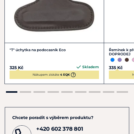
"T" úchytka na podocasník Eco
Řemínek k pře
DOPRODEJ
Skladem
325 Kč
335 Kč
Nákupem získáte
4 EQK
N
Chcete poradit s výběrem produktu?
+420 602 378 801