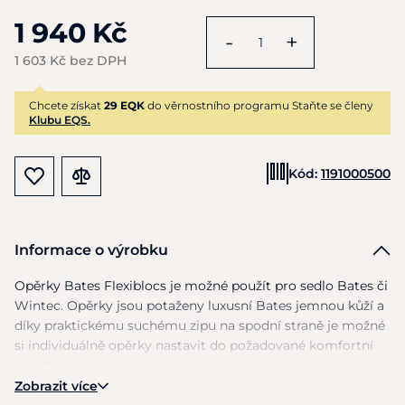
1 940 Kč
-
+
1 603 Kč bez DPH
Chcete získat
29 EQK
do věrnostního programu Staňte se členy
Klubu EQS.
Kód:
1191000500
Informace o výrobku
Opěrky Bates Flexiblocs
je
možné použít pro sedlo Bates
či
Wintec. Opěrky jsou potaženy luxusní Bates jemnou kůží
a
díky praktickému suchému zipu
na
spodní straně
je
možné
si
individuálně opěrky nastavit
do
požadované komfortní
polohy.
Zobrazit více