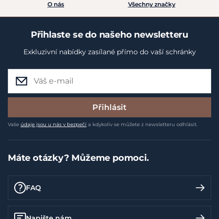
O nás
Všechny značky
Přihlaste se do našeho newsletteru
Exkluzivní nabídky zasílané přímo do vaší schránky
Přihlásit
Vaše
údaje jsou u nás v bezpečí
a kdykoliv se můžete z newsletteru odhlásit.
Máte otázky? Můžeme pomoci.
FAQ
Napište nám