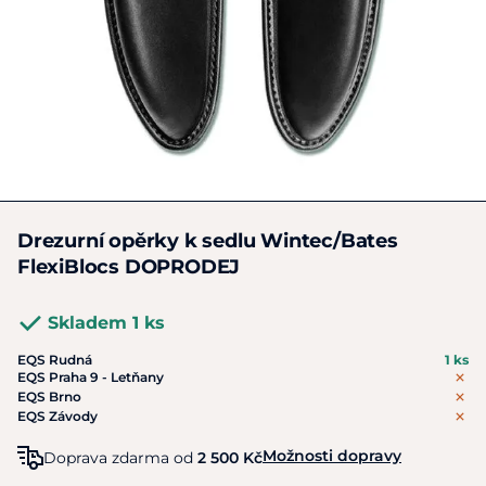
Drezurní opěrky k sedlu Wintec/Bates
FlexiBlocs DOPRODEJ
Skladem 1 ks
EQS Rudná
1 ks
EQS Praha 9 - Letňany
EQS Brno
EQS Závody
Možnosti dopravy
Doprava zdarma od
2 500 Kč