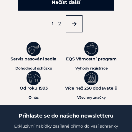
Načíst další
1
2
Servis pasování sedla
EQS Věrnostní program
Dohodnout schůzku
Výhody registrace
Od roku 1993
Více než 250 dodavatelů
O nás
Všechny značky
Přihlaste se do našeho newsletteru
Exkluzivní nabídky zasílané přímo do vaší schránky