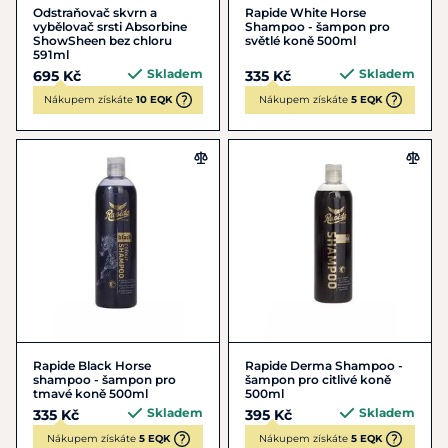
Odstraňovač skvrn a
Rapide White Horse
vybělovač srsti Absorbine
Shampoo - šampon pro
ShowSheen bez chloru
světlé koně 500ml
591ml
Skladem
Skladem
695 Kč
335 Kč
Nákupem získáte
10 EQK
Nákupem získáte
5 EQK
Rapide Black Horse
Rapide Derma Shampoo -
shampoo - šampon pro
šampon pro citlivé koně
tmavé koně 500ml
500ml
Skladem
Skladem
335 Kč
395 Kč
Nákupem získáte
5 EQK
Nákupem získáte
5 EQK