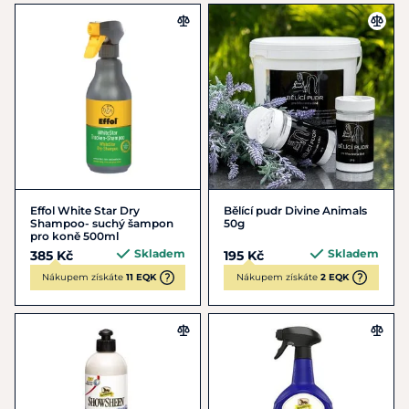
Effol White Star Dry
Bělící pudr Divine Animals
Shampoo- suchý šampon
50g
pro koně 500ml
Skladem
Skladem
385 Kč
195 Kč
Nákupem získáte
11 EQK
Nákupem získáte
2 EQK