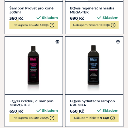
Šampon Provet pro koně
EQyss regenerační maska
500ml
MEGA-TEK
Skladem
Skladem
360 Kč
690 Kč
Nákupem získáte
5 EQK
Nákupem získáte
10 EQK
EQyss zklidňující šampon
EQyss hydratační šampon
MIKRO-TEK
PREMIER
Skladem
Skladem
650 Kč
650 Kč
Nákupem získáte
9 EQK
Nákupem získáte
9 EQK