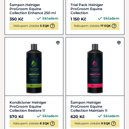
Šampon Heiniger
Trial Pack Heiniger
ProGroom Equine
ProGroom Equine
Collection Enhance 250 ml
Collection
Skladem
Skladem
350 Kč
1 150 Kč
Nákupem získáte
5 EQK
Nákupem získáte
17 EQK
Kondicioner Heiniger
Šampon Heiniger
ProGroom Equine
ProGroom Equine
Collection Restore 1l
Collection Maintain 1l
Skladem
Skladem
570 Kč
620 Kč
Nákupem získáte
8 EQK
Nákupem získáte
9 EQK