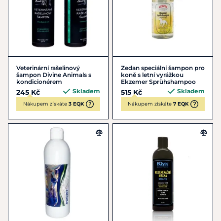
Veterinární rašelinový
Zedan speciální šampon pro
šampon Divine Animals s
koně s letní vyrážkou
kondicionérem
Ekzemer Sprühshampoo
Skladem
Skladem
245 Kč
515 Kč
Nákupem získáte
3 EQK
Nákupem získáte
7 EQK