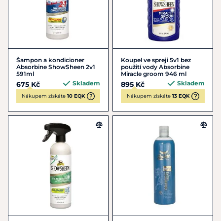
Šampon a kondicioner
Koupel ve spreji 5v1 bez
Absorbine ShowSheen 2v1
použití vody Absorbine
591ml
Miracle groom 946 ml
Skladem
Skladem
675 Kč
895 Kč
Nákupem získáte
10 EQK
Nákupem získáte
13 EQK