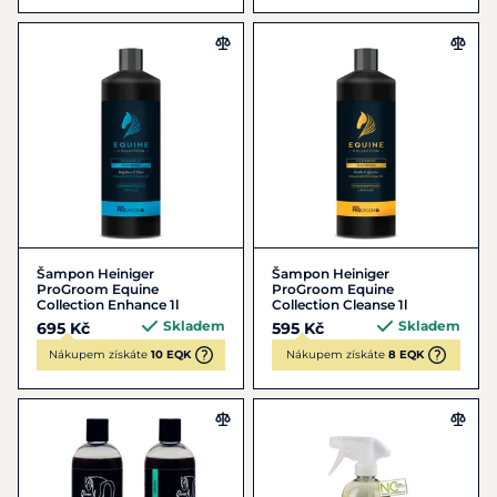
Šampon Heiniger
Šampon Heiniger
ProGroom Equine
ProGroom Equine
Collection Enhance 1l
Collection Cleanse 1l
Skladem
Skladem
695 Kč
595 Kč
Nákupem získáte
10 EQK
Nákupem získáte
8 EQK