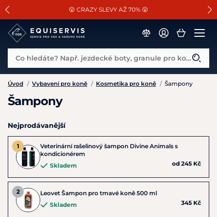
📐Pasování a doplňky k vybraným sedlům ZDARMA 🐴
SLEVA 13% na vše od Cassini!
😮 CRAZY SLEVY AŽ 70% 😮
Co hledáte? Např. jezdecké boty, granule pro koně...
Úvod
/
Vybavení pro koně
/
Kosmetika pro koně
/
Šampony
Šampony
Nejprodávanější
Veterinární rašelinový šampon Divine Animals s
kondicionérem
od 245 Kč
Skladem
Leovet Šampon pro tmavé koně 500 ml
345 Kč
Skladem