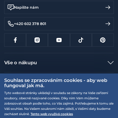
Napište nám
+420 602 378 801
Vše o nákupu
Jak nakupovat
Souhlas se zpracováním cookies - aby web
Více informací
Nejčastější dotazy
fungoval jak má.
Doprava a platba
Obchodní podmínky
Tyto webové stránky ukládají v souladu se zákony na Vaše zařízení
soubory, obecně nazývané cookies. Díky nim Vám můžeme
Vrácení a výměna zboží
Naše prodejny
Podmínky EQS věrnostního klubu
zobrazovat obsah podle toho, co Vás zajímá. Potřebujeme k tomu ale
Reklamace
Váš souhlas. Na Vašem soukromí nám záleží, s Vašimi daty budeme
On-line katalogy
EQS Rudná
zacházet slušně.
Tento web využívá cookies
Velikostní tabulky