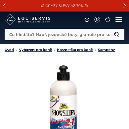
📐Pasování a doplňky k vybraným sedlům ZDARMA 🐴
SLEVA 13% na vše od Cassini!
😮 CRAZY SLEVY AŽ 70% 😮
Co hledáte? Např. jezdecké boty, granule pro koně...
Úvod
/
Vybavení pro koně
/
Kosmetika pro koně
/
Šampony