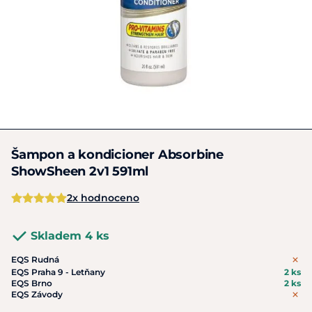
Šampon a kondicioner Absorbine
ShowSheen 2v1 591ml
2x hodnoceno
Skladem 4 ks
EQS Rudná
EQS Praha 9 - Letňany
2 ks
EQS Brno
2 ks
EQS Závody