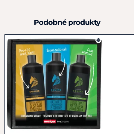
vysoké standardy kvality společnosti Absorbine. Často
se
jedná
o
falzifikáty, prošlé
či
ředěné zboží. Jejich použitím
můžete ohrozit zdraví Vašeho koně.
Podobné produkty
Absorbine ShowSheen® 2v1 Šampon & Kondicionér číslo
schválení: 085-16/C