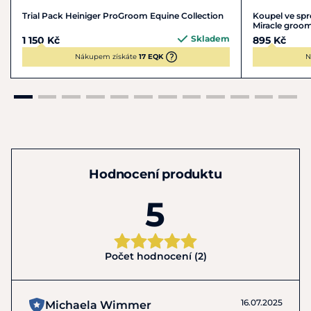
Trial Pack Heiniger ProGroom Equine Collection
Koupel ve spr
Miracle groo
Skladem
1 150 Kč
895 Kč
Nákupem získáte
17 EQK
N
Hodnocení produktu
5
Počet hodnocení (2)
16.07.2025
Michaela Wimmer