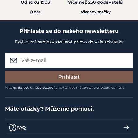
Od roku 1993
Více než 250 dodavatelů
O nás
Všechny značky
Přihlaste se do našeho newsletteru
Exkluzivní nabídky zasílané přímo do vaší schránky
Přihlásit
Vaše
údaje jsou u nás v bezpečí
a kdykoliv se můžete z newsletteru odhlásit.
Máte otázky? Můžeme pomoci.
FAQ