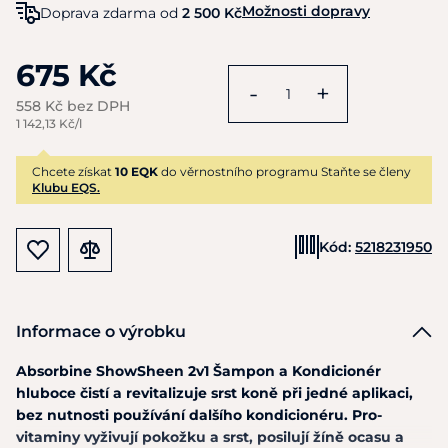
Možnosti dopravy
Doprava zdarma od
2 500 Kč
675 Kč
-
+
558 Kč bez DPH
1 142,13 Kč/l
Chcete získat
10 EQK
do věrnostního programu Staňte se členy
Klubu EQS.
Kód:
5218231950
Informace o výrobku
Absorbine ShowSheen 2v1 Šampon
a
Kondicionér
hluboce čistí
a
revitalizuje srst koně při jedné aplikaci,
bez nutnosti používání dalšího kondicionéru. Pro-
vitaminy vyživují pokožku
a
srst, posilují žíně ocasu
a