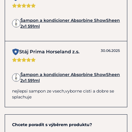
Šampon a kondicioner Absorbine ShowSheen
2v1 591ml
30.06.2025
Stáj Prima Horseland z.s.
Šampon a kondicioner Absorbine ShowSheen
2v1 591ml
nejlepsi sampon ze vsech,vyborne cisti a dobre se
splachuje
Chcete poradit s výběrem produktu?