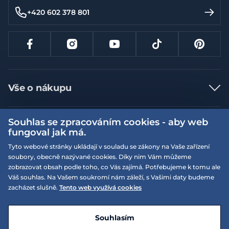
+420 602 378 801
Vše o nákupu
Jak nakupovat
Souhlas se zpracováním cookies - aby web
Více informací
Nejčastější dotazy
fungoval jak má.
Doprava a platba
Obchodní podmínky
Tyto webové stránky ukládají v souladu se zákony na Vaše zařízení
soubory, obecně nazývané cookies. Díky nim Vám můžeme
Vrácení a výměna zboží
Naše prodejny
Podmínky EQS věrnostního klubu
zobrazovat obsah podle toho, co Vás zajímá. Potřebujeme k tomu ale
Reklamace
Váš souhlas. Na Vašem soukromí nám záleží, s Vašimi daty budeme
On-line katalogy
EQS Rudná
zacházet slušně.
Tento web využívá cookies
Velikostní tabulky
09:00 - 20:00
Kariéra
Nyní otevřeno
© 2026 EQUISERVIS spol. s r.o. - založeno 1993
E-shop vytvořila a technicky zajišťuje
SIMPLIA.cz
Nabízené značky
Kontakt
Souhlasím