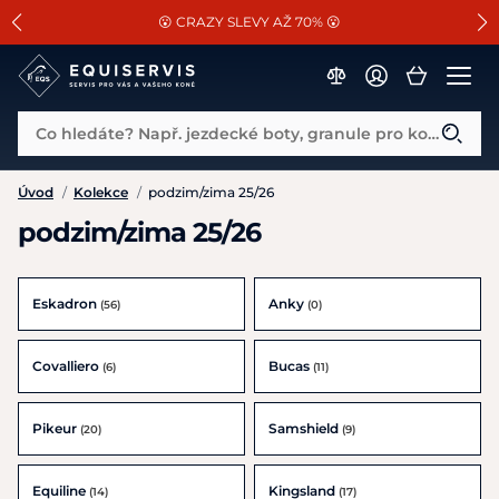
📐Pasování a doplňky k vybraným sedlům ZDARMA 🐴
SLEVA 13% na vše od Cassini!
😮 CRAZY SLEVY AŽ 70% 😮
Co hledáte? Např. jezdecké boty, granule pro koně...
Úvod
/
Kolekce
/
podzim/zima 25/26
podzim/zima 25/26
Eskadron
Anky
(56)
(0)
Covalliero
Bucas
(6)
(11)
Pikeur
Samshield
(20)
(9)
Equiline
Kingsland
(14)
(17)