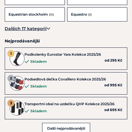
Equestrian stockholm
Equestro
(10)
(3)
Dalších 17 kategorií
Nejprodávanější
Podkolenky Eurostar Yara Kolekce 2025/26
od 295 Kč
Skladem
Podsedlová dečka Covalliero Kolekce 2025/26
od 995 Kč
Skladem
Transportní obal na uzdečku QHP Kolekce 2025/26
od 695 Kč
Skladem
Další nejprodávanější