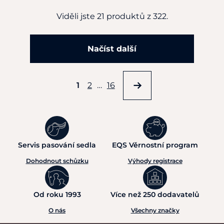
Viděli jste 21 produktů z 322.
Načíst další
1
2
…
16
Servis pasování sedla
EQS Věrnostní program
Dohodnout schůzku
Výhody registrace
Od roku 1993
Více než 250 dodavatelů
O nás
Všechny značky