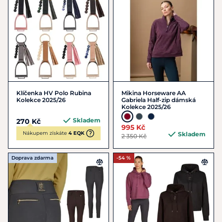
Klíčenka HV Polo Rubina
Mikina Horseware AA
Kolekce 2025/26
Gabriela Half-zip dámská
Kolekce 2025/26
Skladem
270 Kč
995 Kč
Nákupem získáte
4 EQK
Skladem
2 350 Kč
Doprava zdarma
-54 %