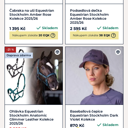
Čabraka na uši Equestrian
Podsedlová dečka
Stockholm Amber Rose
Equestrian Stockholm
Kolekce 2025/26
Amber Rose Kolekce
2025/26
Skladem
Skladem
1 395 Kč
2 595 Kč
Nákupem získáte
20 EQK
Nákupem získáte
38 EQK
-21 %
Doprava zdarma
Ohlávka Equestrian
Baseballová čepice
Stockholm Anatomic
Equestrian Stockholm Dark
Glimmer Leather Kolekce
Violet Kolekce
2025/26
Skladem
870 Kč