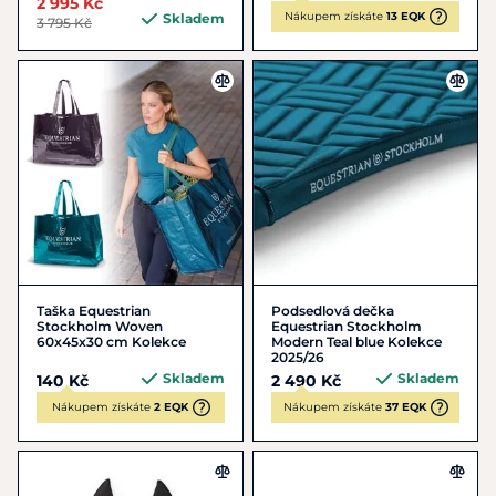
2 995 Kč
Nákupem získáte
13 EQK
Skladem
3 795 Kč
Taška Equestrian
Podsedlová dečka
Stockholm Woven
Equestrian Stockholm
60x45x30 cm Kolekce
Modern Teal blue Kolekce
2025/26
Skladem
Skladem
140 Kč
2 490 Kč
Nákupem získáte
2 EQK
Nákupem získáte
37 EQK