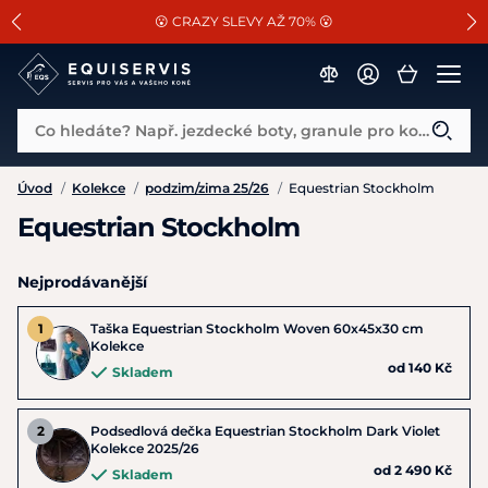
📐Pasování a doplňky k vybraným sedlům ZDARMA 🐴
SLEVA 13% na vše od Cassini!
😮 CRAZY SLEVY AŽ 70% 😮
Co hledáte? Např. jezdecké boty, granule pro koně...
Úvod
/
Kolekce
/
podzim/zima 25/26
/
Equestrian Stockholm
Equestrian Stockholm
Nejprodávanější
Taška Equestrian Stockholm Woven 60x45x30 cm
Kolekce
od 140 Kč
Skladem
Podsedlová dečka Equestrian Stockholm Dark Violet
Kolekce 2025/26
od 2 490 Kč
Skladem