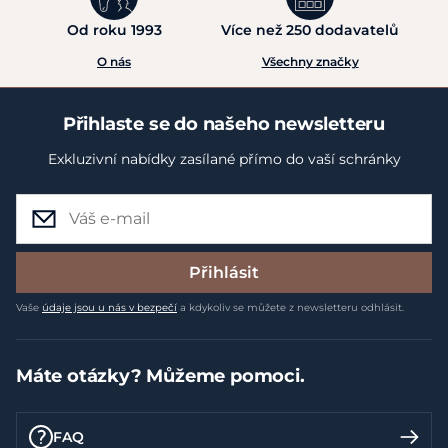
Od roku 1993
Více než 250 dodavatelů
O nás
Všechny značky
Přihlaste se do našeho newsletteru
Exkluzivní nabídky zasílané přímo do vaší schránky
Přihlásit
Vaše
údaje jsou u nás v bezpečí
a kdykoliv se můžete z newsletteru odhlásit.
Máte otázky? Můžeme pomoci.
FAQ