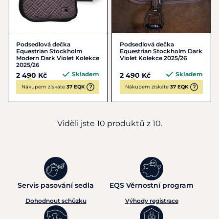
Podsedlová dečka
Podsedlová dečka
Equestrian Stockholm
Equestrian Stockholm Dark
Modern Dark Violet Kolekce
Violet Kolekce 2025/26
2025/26
Skladem
Skladem
2 490 Kč
2 490 Kč
Nákupem získáte
37 EQK
Nákupem získáte
37 EQK
Viděli jste 10 produktů z 10.
Servis pasování sedla
EQS Věrnostní program
Dohodnout schůzku
Výhody registrace