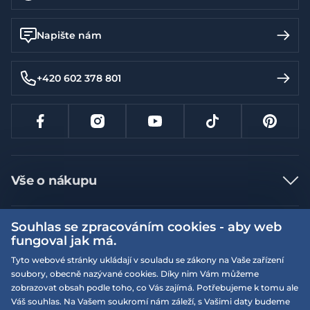
Napište nám
+420 602 378 801
Vše o nákupu
Jak nakupovat
Souhlas se zpracováním cookies - aby web
Více informací
Nejčastější dotazy
fungoval jak má.
Doprava a platba
Obchodní podmínky
Tyto webové stránky ukládají v souladu se zákony na Vaše zařízení
soubory, obecně nazývané cookies. Díky nim Vám můžeme
Vrácení a výměna zboží
Naše prodejny
Podmínky EQS věrnostního klubu
zobrazovat obsah podle toho, co Vás zajímá. Potřebujeme k tomu ale
Reklamace
Váš souhlas. Na Vašem soukromí nám záleží, s Vašimi daty budeme
On-line katalogy