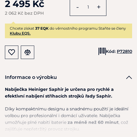
2 495 Kč
-
+
2 062 Kč bez DPH
Chcete získat
37 EQK
do věrnostního programu Staňte se členy
Klubu EQS.
Kód:
P72810
Informace o výrobku
Nabíječka Heiniger Saphir je určena pro rychlé a
efektivní nabíjení stříhacích strojků řady Saphir.
Díky kompaktnímu designu a snadnému použití je ideální
volbou pro profesionální i domácí uživatele. Nabíječka
umožňuje plné nabití baterie
za méně než 60 minut
, což
zajišťuje nepřetržitý provoz strojku.