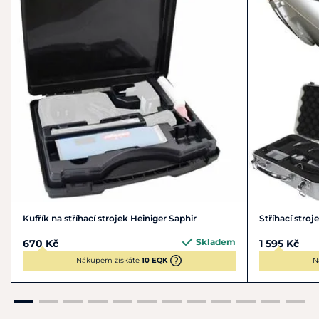
Kufřík na stříhací strojek Heiniger Saphir
Stříhací stroj
Skladem
670 Kč
1 595 Kč
Nákupem získáte
10 EQK
N