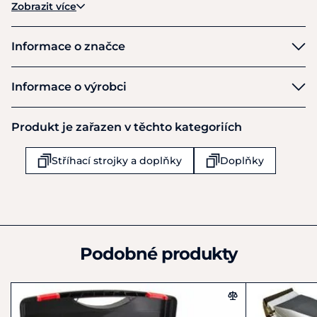
Zobrazit více
Vyrobeno ve Švýcarsku, což garantuje vysokou kvalitu a
spolehlivost.
Informace o značce
Heiniger
Informace o výrobci
Výrobce
Produkt je zařazen v těchto kategoriích
Heiniger AG
Industrieweg 8
Stříhací strojky a doplňky
Doplňky
Herzogenbuchsee
CH03360
Švýcarsko
+41 62 956 92 00
info@heiniger.com
Podobné produkty