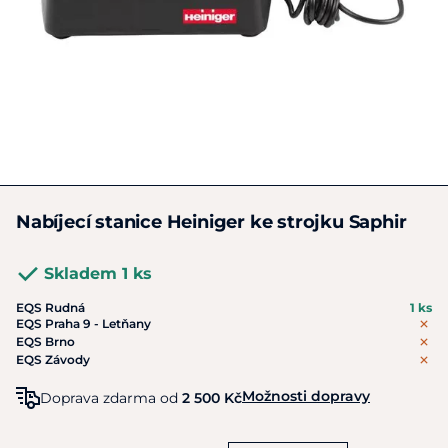
Nabíjecí stanice Heiniger ke strojku Saphir
Skladem 1 ks
EQS Rudná
1 ks
EQS Praha 9 - Letňany
EQS Brno
EQS Závody
Možnosti dopravy
Doprava zdarma od
2 500 Kč