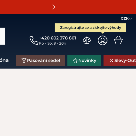
O
CZK
Zaregistrujte se a získejte výhody
+420 602 378 801
Po - So: 9 - 20h
zóna
Pasování sedel
Novinky
Slevy-Out