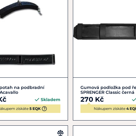
Do košíku
Do košíku
 potah na podbradní
Gumová podložka pod ře
 Acavallo
SPRENGER Classic černá
Kč
270 Kč
Skladem
ákupem získáte
5 EQK
Nákupem získáte
4 EQ