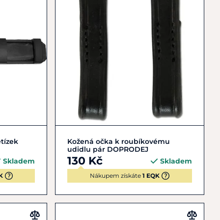
Do košíku
tízek
Kožená očka k roubíkovému
udidlu pár DOPRODEJ
130 Kč
Skladem
Skladem
K
Nákupem získáte
1 EQK