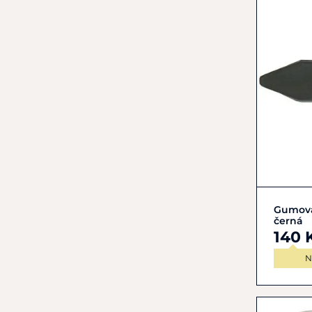
Gumová
černá
140 
N