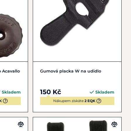
Do košíku
 Acavallo
Gumová placka W na udidlo
150 Kč
Skladem
Skladem
K
Nákupem získáte
2 EQK