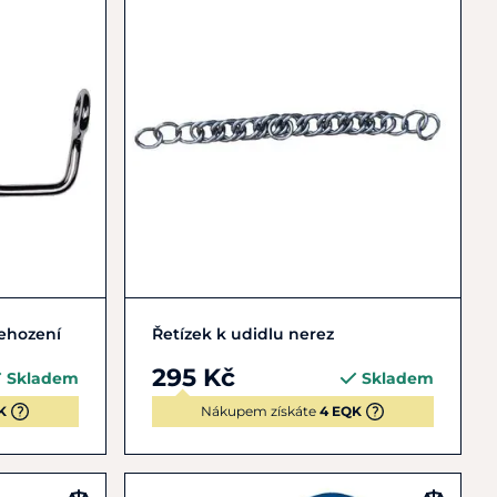
Do košíku
ehození
Řetízek k udidlu nerez
295 Kč
Skladem
Skladem
K
Nákupem získáte
4 EQK