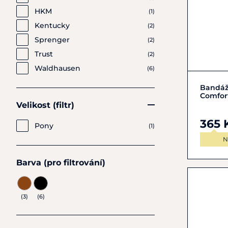
HKM
(1)
Kentucky
(2)
Sprenger
(2)
Trust
(2)
Waldhausen
(6)
Bandáž
Comfort
Velikost (filtr)
365 
Pony
(1)
N
Barva (pro filtrování)
(3)
(6)