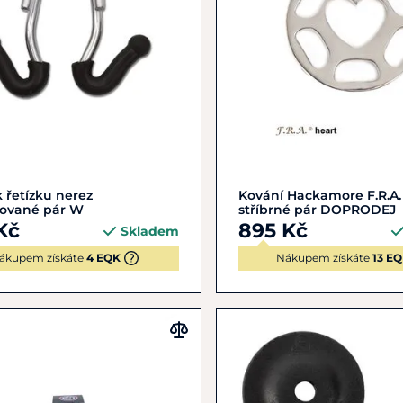
Do košíku
Do košíku
 řetízku nerez
Kování Hackamore F.R.A.
ované pár W
stříbrné pár DOPRODEJ
Kč
895 Kč
Skladem
ákupem získáte
4 EQK
Nákupem získáte
13 E