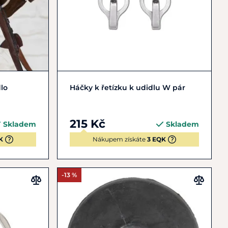
Do košíku
lo
Háčky k řetízku k udidlu W pár
215 Kč
Skladem
Skladem
K
Nákupem získáte
3 EQK
-13 %