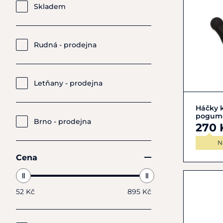
Skladem
Rudná - prodejna
Letňany - prodejna
Háčky k
pogum
Brno - prodejna
270 
N
Cena
52 Kč
895 Kč