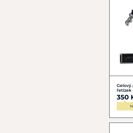
Gelový
řetízek
350 
N