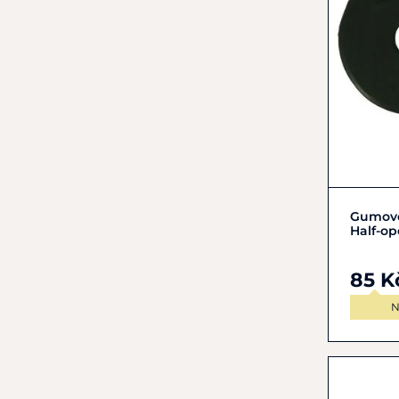
Gumové
Half-o
85 K
N