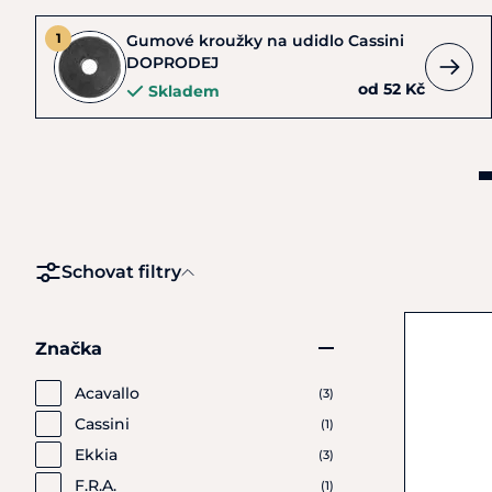
Gumové kroužky na udidlo Cassini
DOPRODEJ
od 52 Kč
Skladem
Schovat filtry
Značka
Acavallo
(3)
Cassini
(1)
Ekkia
(3)
F.R.A.
(1)