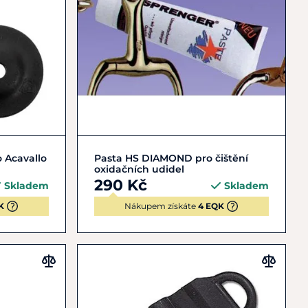
Do košíku
 Acavallo
Pasta HS DIAMOND pro čištění
oxidačních udidel
290 Kč
Skladem
Skladem
K
Nákupem získáte
4 EQK