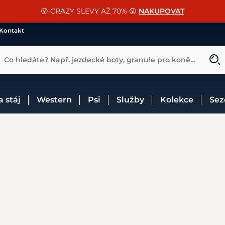
📐Pasování a doplňky k vybraným sedlům ZDARMA 🐴
SLEVA 13% na vše od Cassini!
😮 CRAZY SLEVY AŽ 70% 😮
NAKUPOVAT
CHCI SLEVU
VÍCE INF
Kontakt
Co hledáte? Např. jezdecké boty, granule pro koně...
 a stáj
Western
Psi
Služby
Kolekce
Se