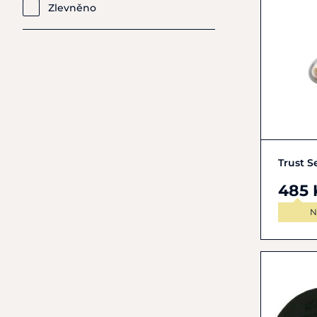
Zlevněno
Trust 
485 
N