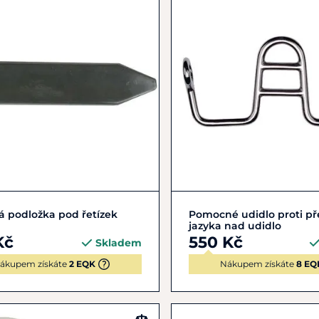
Do košíku
Do košíku
 podložka pod řetízek
Pomocné udidlo proti př
jazyka nad udidlo
Kč
550 Kč
Skladem
ákupem získáte
2 EQK
Nákupem získáte
8 EQ