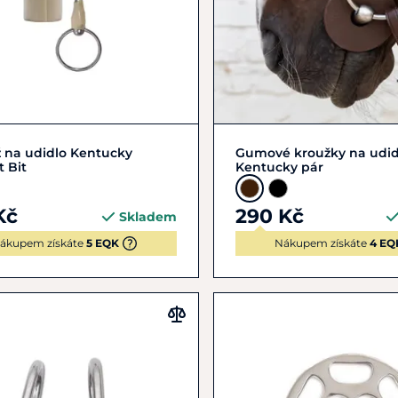
Zobrazit detail
Zobrazit detail
 na udidlo Kentucky
Gumové kroužky na udid
 Bit
Kentucky pár
Kč
290 Kč
Skladem
ákupem získáte
5 EQK
Nákupem získáte
4 EQ