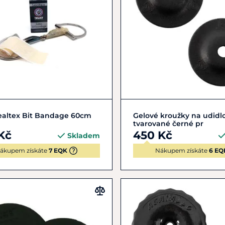
Do košíku
Do košíku
Sealtex Bit Bandage 60cm
Gelové kroužky na udidlo
tvarované černé pr
Kč
450 Kč
Skladem
ákupem získáte
7 EQK
Nákupem získáte
6 EQ