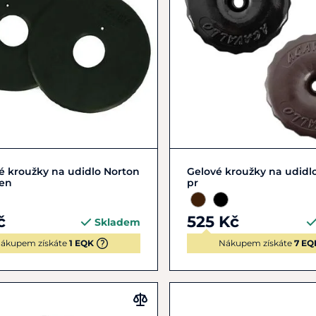
Zobrazit detail
Zobrazit detail
 kroužky na udidlo Norton
Gelové kroužky na udidlo
pen
pr
č
525 Kč
Skladem
ákupem získáte
1 EQK
Nákupem získáte
7 EQ