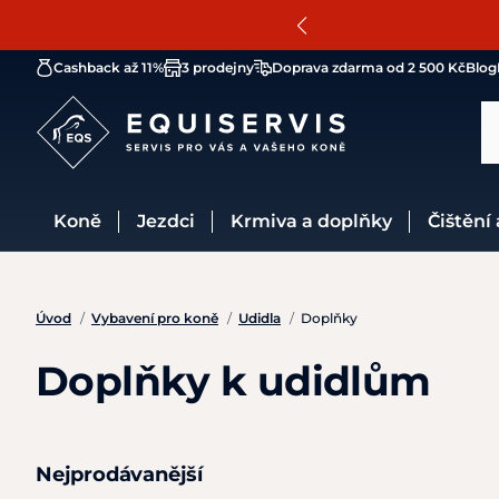
Cashback až 11%
3 prodejny
Doprava zdarma od 2 500 Kč
Blog
Koně
Jezdci
Krmiva a doplňky
Čištění
Úvod
/
Vybavení pro koně
/
Udidla
/
Doplňky
Doplňky k udidlům
Nejprodávanější