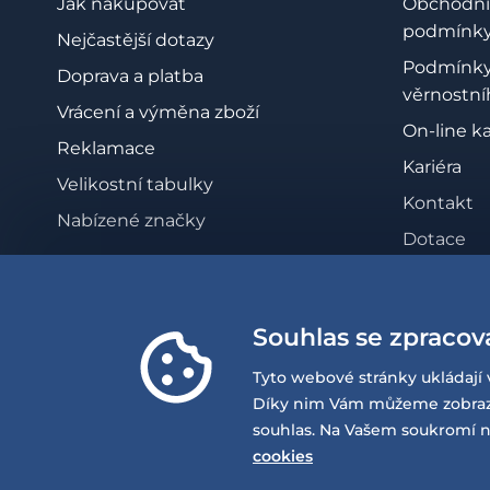
Jak nakupovat
Obchodní
podmínk
Nejčastější dotazy
Podmínk
Doprava a platba
věrnostní
Vrácení a výměna zboží
On-line k
Reklamace
Kariéra
Velikostní tabulky
Kontakt
Nabízené značky
Dotace
Zásady oc
osobních 
Souhlas se zpracov
Whistleb
Prohlášen
Tyto webové stránky ukládají 
přístupno
Díky nim Vám můžeme zobrazov
souhlas. Na Vašem soukromí n
cookies