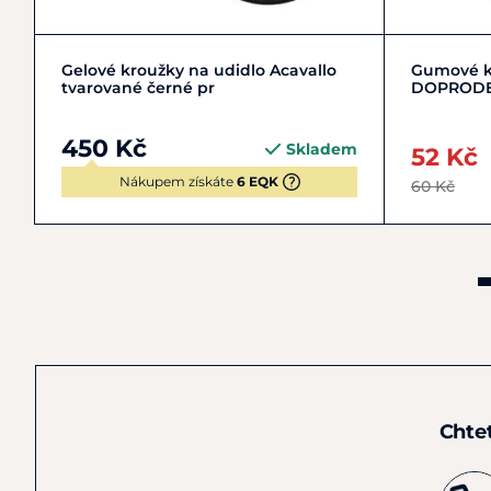
Do košíku
Gelové kroužky na udidlo Acavallo
Gumové kr
tvarované černé pr
DOPROD
450 Kč
Skladem
52 Kč
Nákupem získáte
6 EQK
60 Kč
Chte