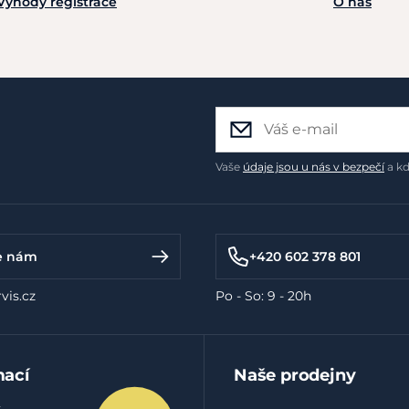
Výhody registrace
O nás
Vaše
údaje jsou u nás v bezpečí
a kd
e nám
+420 602 378 801
vis.cz
Po - So: 9 - 20h
mací
Naše prodejny