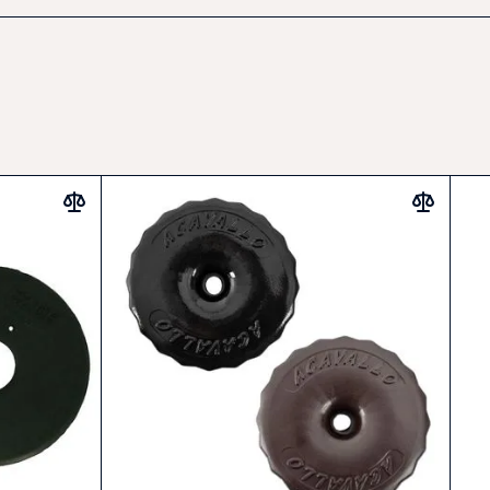
 silikon pro maximální komfort
y před třením a skřípnutím
menšímu středovému otvoru
přizpůsobí se většině udidel
ar.com
klid v kontaktu
 citlivé koně a udidla s volnými kroužky
likon.
 opláchněte vodou a nechte uschnout. Uchovávejte v
neční záření pro zachování pružnosti.