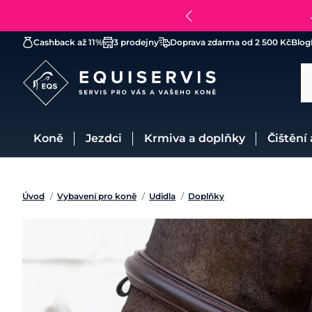
Cashback až 11%
3 prodejny
Doprava zdarma od 2 500 Kč
Blog
Koně
Jezdci
Krmiva a doplňky
Čištění
Úvod
/
Vybavení pro koně
/
Udidla
/
Doplňky