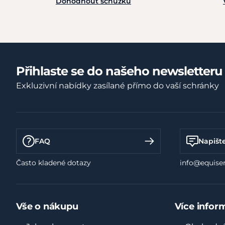
Dohodnout schůzku
Přihlaste se do našeho newsletteru
Exkluzivní nabídky zasílané přímo do vaší schránky
FAQ
Napišt
Často kladené dotazy
info@equiser
Vše o nákupu
Více infor