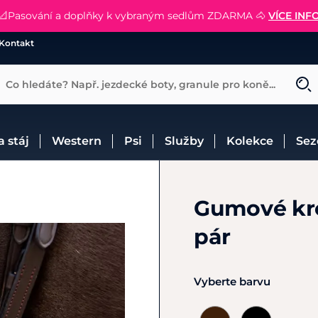
📐Pasování a doplňky k vybraným sedlům ZDARMA 🐴
SLEVA 13% na vše od Cassini!
😮 CRAZY SLEVY AŽ 70% 😮
NAKUPOVAT
CHCI SLEVU
VÍCE INF
Kontakt
Co hledáte? Např. jezdecké boty, granule pro koně...
 a stáj
Western
Psi
Služby
Kolekce
Se
Gumové kro
pár
Vyberte barvu