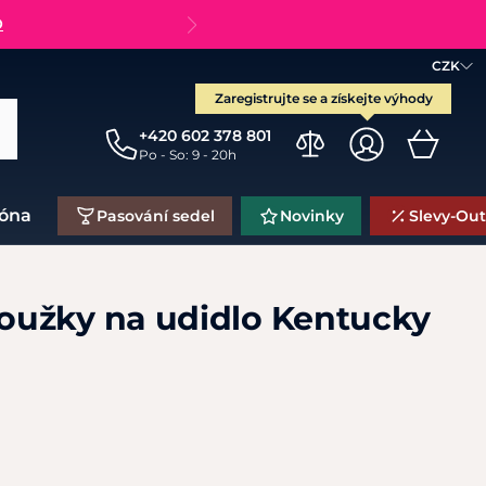
O
CZK
Zaregistrujte se a získejte výhody
+420 602 378 801
Po - So: 9 - 20h
zóna
Pasování sedel
Novinky
Slevy-Out
užky na udidlo Kentucky