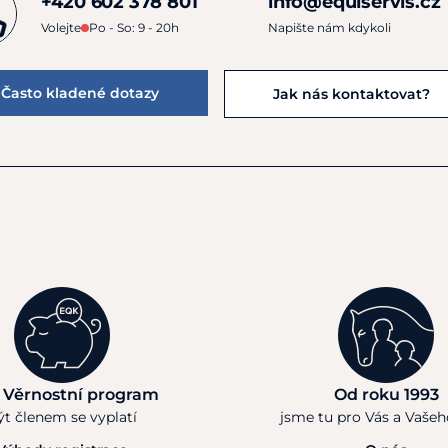
+420 602 378 801
info@equiservis.cz
Volejte
Po - So: 9 - 20h
Napište nám kdykoli
Často kladené dotazy
Jak nás kontaktovat?
 Věrnostní program
Od roku 1993
ýt členem se vyplatí
jsme tu pro Vás a Vaše