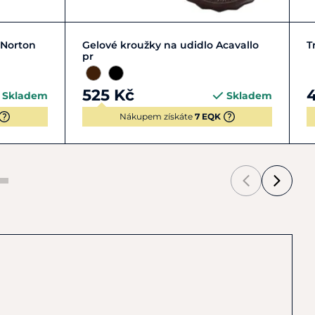
Zobrazit detail
 Norton
Gelové kroužky na udidlo Acavallo
T
pr
525 Kč
Skladem
Skladem
Nákupem získáte
7 EQK