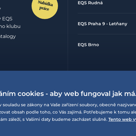
EQS Rudná
y
y EQS
EQS Praha 9 - Letňany
ho klubu
atalogy
EQS Brno
hrany
údajů
áním cookies - aby web fungoval jak má
lowing
í o
v souladu se zákony na Vaše zařízení soubory, obecně nazývan
sti
at obsah podle toho, co Vás zajímá. Potřebujeme k tomu al
ám záleží, s Vašimi daty budeme zacházet slušně.
Tento web v