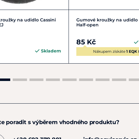
Zobrazit detail
Zobrazit detail
oužky na udidlo Cassini
Gumové kroužky na udidlo
EJ
Half-open
85 Kč
Skladem
Nákupem získáte
1 EQK
te poradit s výběrem vhodného produktu?