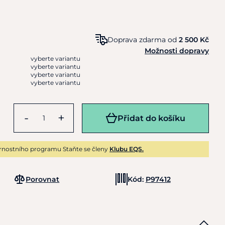
Doprava zdarma od
2 500 Kč
Možnosti dopravy
vyberte variantu
vyberte variantu
vyberte variantu
vyberte variantu
-
+
Přidat do košíku
rnostního programu Staňte se členy
Klubu EQS.
Porovnat
Kód:
P97412