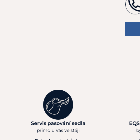
Servis pasování sedla
EQS
přímo u Vás ve stáji
b