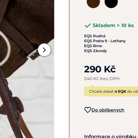
Skladem > 10 ks
EQS Rudná
EQS Praha 9 - Letňany
EQS Brno
EQS Závody
290 Kč
240 Kč bez DPH
Chcete získat
4 EQK
do vě
Do oblíbených
Informace o výrobku