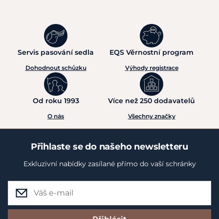
Servis pasování sedla
EQS Věrnostní program
Dohodnout schůzku
Výhody registrace
Od roku 1993
Více než 250 dodavatelů
O nás
Všechny značky
Přihlaste se do našeho newsletteru
Exkluzivní nabídky zasílané přímo do vaší schránky