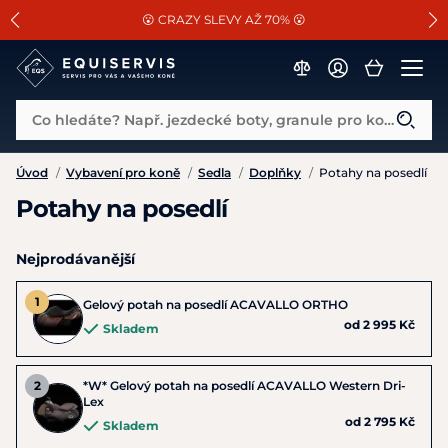
📐Pasování a doplňky k vybraným sedlům ZDARMA 🐴
SLEVA 13% na vše od Cassini!
😮 CRAZY SLEVY AŽ 70% 😮
Co hledáte? Např. jezdecké boty, granule pro koně...
Úvod
/
Vybavení pro koně
/
Sedla
/
Doplňky
/
Potahy na posedlí
Potahy na posedlí
Nejprodávanější
Gelový potah na posedlí ACAVALLO ORTHO
od 2 995 Kč
Skladem
*W* Gelový potah na posedlí ACAVALLO Western Dri-
Lex
od 2 795 Kč
Skladem