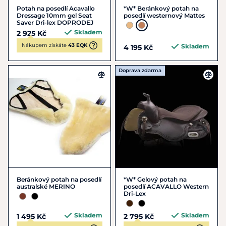
Potah na posedlí Acavallo
*W* Beránkový potah na
Dressage 10mm gel Seat
posedlí westernový Mattes
Saver Dri-lex DOPRODEJ
Skladem
2 925 Kč
Nákupem získáte
43 EQK
Skladem
4 195 Kč
Doprava zdarma
Beránkový potah na posedlí
*W* Gelový potah na
australské MERINO
posedlí ACAVALLO Western
Dri-Lex
Skladem
Skladem
1 495 Kč
2 795 Kč