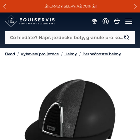
📐Pasování a doplňky k vybraným sedlům ZDARMA 🐴
SLEVA 13% na vše od Cassini!
😮 CRAZY SLEVY AŽ 70% 😮
Co hledáte? Např. jezdecké boty, granule pro koně...
Úvod
/
Vybavení pro jezdce
/
Helmy
/
Bezpečnostní helmy