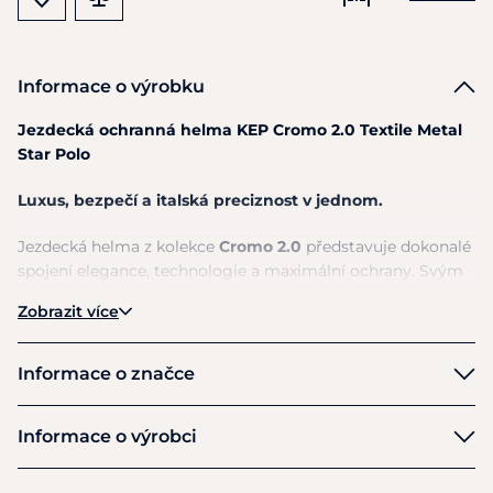
Informace o výrobku
Jezdecká ochranná helma KEP Cromo 2.0 Textile Metal
Star Polo
Luxus, bezpečí a italská preciznost v jednom.
Jezdecká helma z kolekce
Cromo 2.0
představuje dokonalé
spojení elegance, technologie a maximální ochrany. Svým
jedinečným designem
vyzařuje styl a sofistikovanost
,
Zobrazit více
zatímco konstrukce zaručuje
špičkovou úroveň
bezpečnosti
, kterou značka
KEP Italia
proslula po celém
světě.
Informace o značce
Vlastnosti a technologie:
KEP
Informace o výrobci
Vyměnitelné prvky
– kšilt, přední i zadní panel lze
Výrobce
snadno přizpůsobit podle vlastního vkusu, a to