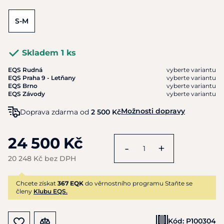
S-M
Skladem 1 ks
EQS Rudná
vyberte variantu
EQS Praha 9 - Letňany
vyberte variantu
EQS Brno
vyberte variantu
EQS Závody
vyberte variantu
Možnosti dopravy
Doprava zdarma od
2 500 Kč
24 500 Kč
-
+
20 248 Kč bez DPH
Chcete získat
367 EQK
do věrnostního programu Staňte se
členy
Klubu EQS.
Kód:
P100304