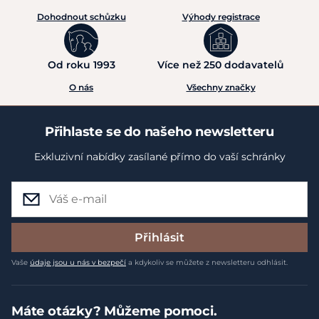
Dohodnout schůzku
Výhody registrace
Od roku 1993
Více než 250 dodavatelů
O nás
Všechny značky
Přihlaste se do našeho newsletteru
Exkluzivní nabídky zasílané přímo do vaší schránky
Přihlásit
Vaše
údaje jsou u nás v bezpečí
a kdykoliv se můžete z newsletteru odhlásit.
Máte otázky? Můžeme pomoci.