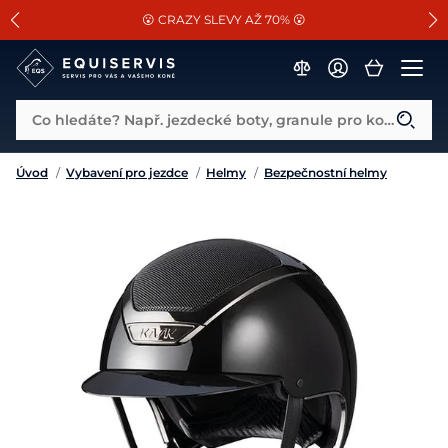
📐Pasování a doplňky k vybraným sedlům ZDARMA 🐴
SLEVA 13% na vše od Cassini!
😮 CRAZY SLEVY AŽ 70% 😮
Co hledáte? Např. jezdecké boty, granule pro koně...
Úvod
/
Vybavení pro jezdce
/
Helmy
/
Bezpečnostní helmy