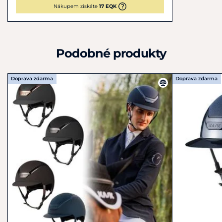
Nákupem získáte
17 EQK
Nový, ještě ergonomičtější tvar řemínku kolem uší pro
vaše pohodlí
Podobné produkty
Doprava zdarma
Doprava zdarma
Velikosti:
S
1(53-56),
M
2(57-59)