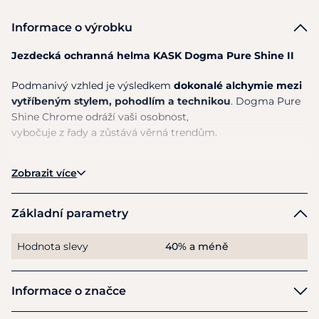
Informace o výrobku
Jezdecká ochranná helma KASK Dogma Pure Shine II
Podmanivý vzhled
je
výsledkem
dokonalé alchymie mezi
vytříbeným stylem, pohodlím
a
technikou
. Dogma Pure
Shine Chrome odráží vaši osobnost,
vybočuje
z
řady
a
zůstává věrná trendům.
S helmou Dogma Chrome
od
KASK opravdu nemůžete
Zobrazit více
udělat chybu.
Tento špičkový výrobek
není jen doplňkem pro ochranu,
Základní parametry
ale ukazuje,
že
helma může být mnohem, mnohem
víc.
Směs stylu, elegance
a
jedinečných technických
Hodnota slevy
40% a méně
vlastností
v
kombinaci
s
nepopiratelným komfortem, pod
kterou
se
podepsal KASK.
Informace o značce
Dogma Chrome
je
navržena
a
kompletně
vyrobena
v
Itálii
a
dokonale kombinuje styl,