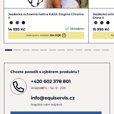
Jezdecká ochranná helma KASK Dogma Chrome
Jezdecká och
II
Shine II
Skladem
14 995 Kč
15 995 Kč
Nákupem získáte
224 EQK
Ná
Chcete poradit s výběrem produktu?
+420 602 378 801
Volejte
Po - So: 9 - 20h
info@equiservis.cz
Napište nám kdykoli