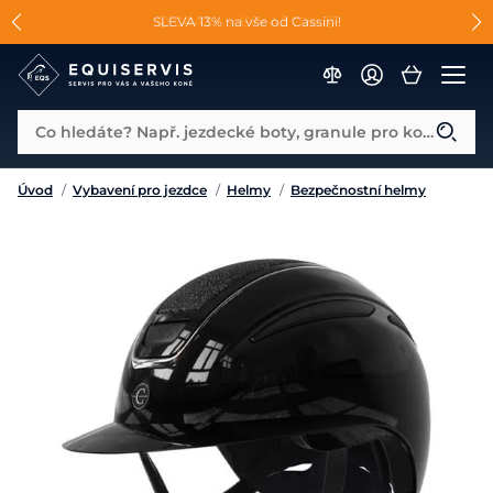
📐Pasování a doplňky k vybraným sedlům ZDARMA 🐴
SLEVA 13% na vše od Cassini!
😮 CRAZY SLEVY AŽ 70% 😮
Co hledáte? Např. jezdecké boty, granule pro koně...
Úvod
/
Vybavení pro jezdce
/
Helmy
/
Bezpečnostní helmy