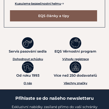
Kupujeme bezpečnostní helmu
EQS články a tipy
Servis pasování sedla
EQS Věrnostní program
Dohodnout schůzku
Výhody registrace
Od roku 1993
Více než 250 dodavatelů
O nás
Všechny značky
Přihlaste se do našeho newsletteru
Exkluzivní nabídky zasílané přímo do vaší schránky