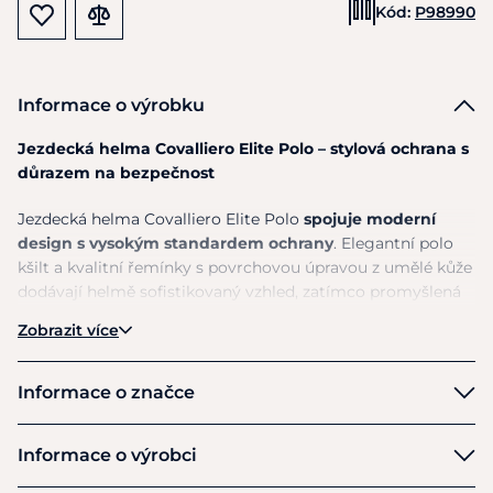
Kód:
P98990
Informace o výrobku
Jezdecká helma Covalliero Elite Polo – stylová ochrana s
důrazem na bezpečnost
Jezdecká helma Covalliero Elite Polo
spojuje moderní
design s vysokým standardem ochrany
. Elegantní polo
kšilt a kvalitní řemínky s povrchovou úpravou z umělé kůže
dodávají helmě sofistikovaný vzhled, zatímco promyšlená
konstrukce zajišťuje bezpečí při každé jízdě.
Zobrazit více
Helma je vyrobena
s extra pevnou ABS skořepinou
, která
poskytuje spolehlivou ochranu hlavy při pádu nebo nárazu
Informace o značce
a pomáhá snižovat riziko vážných zranění. Splňuje aktuální
bezpečnostní normu EN1384:2023.
Kerbl
Informace o výrobci
Pro maximální komfort je helma vybavena
efektivním