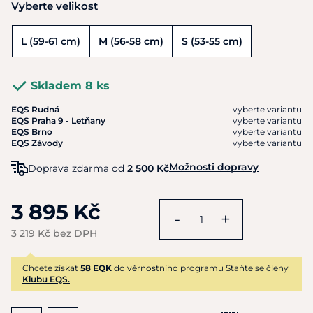
Vyberte velikost
L (59-61 cm)
M (56-58 cm)
S (53-55 cm)
Skladem 8 ks
EQS Rudná
vyberte variantu
EQS Praha 9 - Letňany
vyberte variantu
EQS Brno
vyberte variantu
EQS Závody
vyberte variantu
Možnosti dopravy
Doprava zdarma od
2 500 Kč
3 895 Kč
-
+
3 219 Kč bez DPH
Chcete získat
58 EQK
do věrnostního programu Staňte se členy
Klubu EQS.