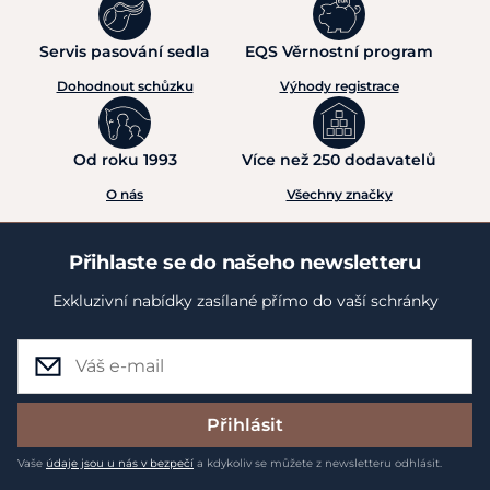
Servis pasování sedla
EQS Věrnostní program
Dohodnout schůzku
Výhody registrace
Od roku 1993
Více než 250 dodavatelů
O nás
Všechny značky
Přihlaste se do našeho newsletteru
Exkluzivní nabídky zasílané přímo do vaší schránky
Přihlásit
Vaše
údaje jsou u nás v bezpečí
a kdykoliv se můžete z newsletteru odhlásit.