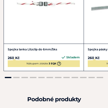
Spojka lanka Litzclip do 6mm/5ks
Spojka pásky
Skladem
260 Kč
260 Kč
Nákupem získáte
3 EQK
N
Podobné produkty