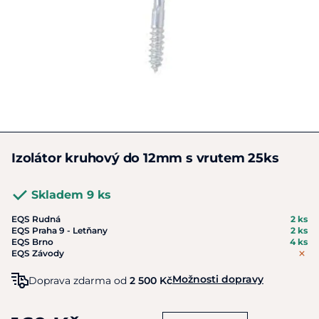
Izolátor kruhový do 12mm s vrutem 25ks
Skladem 9 ks
EQS Rudná
2 ks
EQS Praha 9 - Letňany
2 ks
EQS Brno
4 ks
EQS Závody
Možnosti dopravy
Doprava zdarma od
2 500 Kč