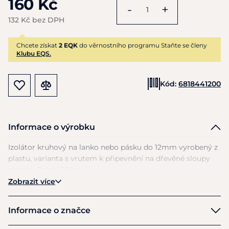
160 Kč
-
+
132 Kč bez DPH
Chcete získat
2 EQK
do věrnostního programu Staňte se členy
Klubu EQS.
Kód:
6818441200
Informace o výrobku
Izolátor kruhový
na
lanko nebo pásku
do
12mm vyrobený
z
plastu, varianta
s
vrutem
k
připevnění
na
dřevěné sloupy
ohrady. Balení
25
ks.
Zobrazit více
Informace o značce