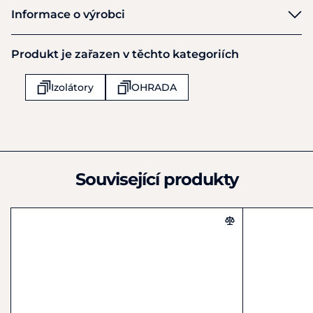
VNT
Informace o výrobci
Výrobce
Produkt je zařazen v těchto kategoriích
VNT electronics s.r.o.
Dvorská 605
Izolátory
OHRADA
Lanškroun
56301
Česká republika
+420 722558899
info@dog-trace.cz
Související produkty