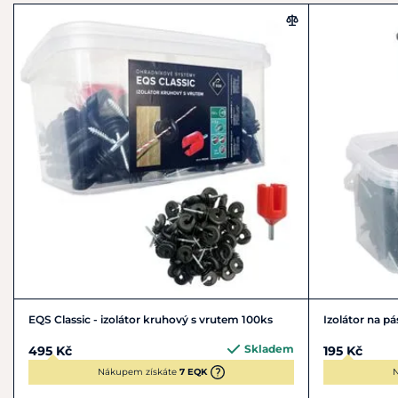
EQS Classic - izolátor kruhový s vrutem 100ks
Izolátor na p
Skladem
495 Kč
195 Kč
Nákupem získáte
7 EQK
N