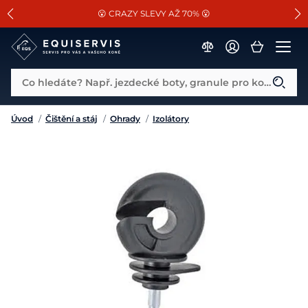
📐Pasování a doplňky k vybraným sedlům ZDARMA 🐴
SLEVA 13% na vše od Cassini!
😮 CRAZY SLEVY AŽ 70% 😮
Co hledáte? Např. jezdecké boty, granule pro koně...
Úvod
/
Čištění a stáj
/
Ohrady
/
Izolátory