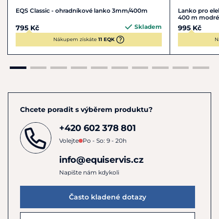
EQS Classic - ohradníkové lanko 3mm/400m
Lanko pro el
400 m modré
Skladem
795 Kč
995 Kč
Nákupem získáte
11 EQK
N
Chcete poradit s výběrem produktu?
+420 602 378 801
Volejte
Po - So: 9 - 20h
info@equiservis.cz
Napište nám kdykoli
Často kladené dotazy