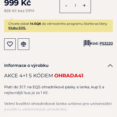
999 Kč
-
+
826 Kč bez DPH
Chcete získat
14 EQK
do věrnostního programu Staňte se členy
Klubu EQS.
Kód:
P53220
Informace o výrobku
AKCE 4+1 S KÓDEM
OHRADA41
Platí do 31.7. na EQS ohradníkové pásky a lanka, kup 5 a
nejlevnější kus je za 1 Kč.
Velmi kvalitní ohradníkové lanko určeno pro univerzální
použití u elektrických ohradníků.