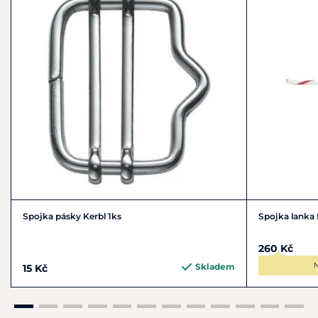
Spojka pásky Kerbl 1ks
Spojka lanka 
260 Kč
N
Skladem
15 Kč