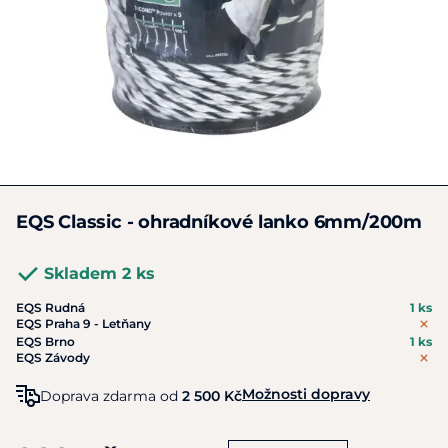
EQS Classic - ohradníkové lanko 6mm/200m
Skladem 2 ks
EQS Rudná
1 ks
EQS Praha 9 - Letňany
EQS Brno
1 ks
EQS Závody
Možnosti dopravy
Doprava zdarma od
2 500 Kč