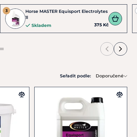
Horse MASTER Equisport Electrolytes
1l
375 Kč
Skladem
Seřadit podle:
Doporučené