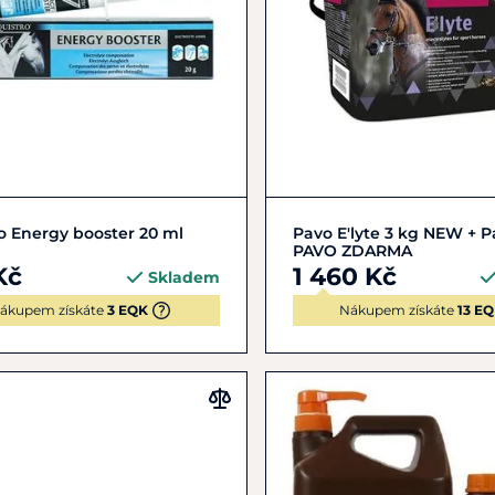
Do košíku
Do košíku
o Energy booster 20 ml
Pavo E'lyte 3 kg NEW + 
PAVO ZDARMA
Kč
1 460 Kč
Skladem
ákupem získáte
3 EQK
Nákupem získáte
13 E