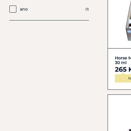
ano
(1)
Horse M
30 ml
265 
N