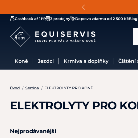
Cashback až 11%
3 prodejny
Doprava zdarma od 2 500 Kč
Blog
Koně
Jezdci
Krmiva a doplňky
Čištění
Úvod
/
Sezóna
/
ELEKTROLYTY PRO KONĚ
ELEKTROLYTY PRO K
Nejprodávanější