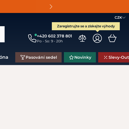
O
CZK
Zaregistrujte se a získejte výhody
+420 602 378 801
Po - So: 9 - 20h
zóna
Pasování sedel
Novinky
Slevy-Out