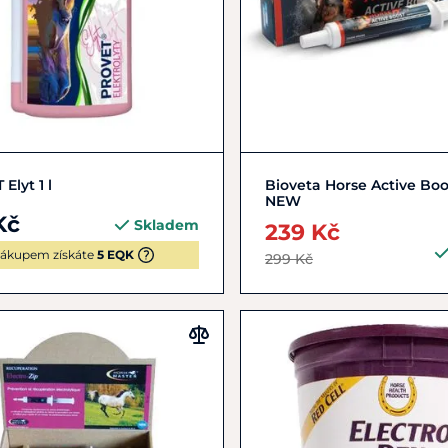
Do košíku
Do košíku
Elyt 1 l
Bioveta Horse Active Boo
NEW
Kč
Skladem
239 Kč
ákupem získáte
5 EQK
299 Kč