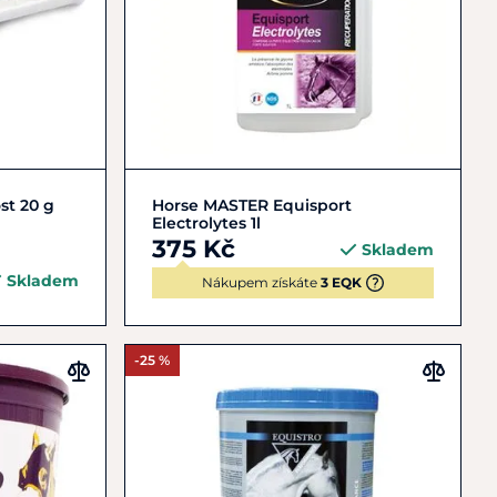
Do košíku
st 20 g
Horse MASTER Equisport
Electrolytes 1l
375 Kč
Skladem
Skladem
Nákupem získáte
3 EQK
-25 %