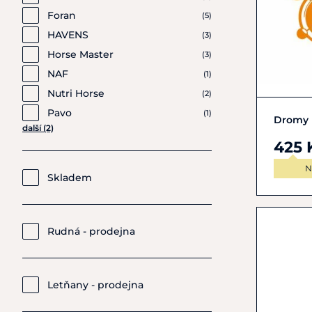
Foran
(5)
HAVENS
(3)
Horse Master
(3)
NAF
(1)
Nutri Horse
(2)
Pavo
(1)
Dromy 
další (2)
425 
N
Skladem
Rudná - prodejna
Letňany - prodejna