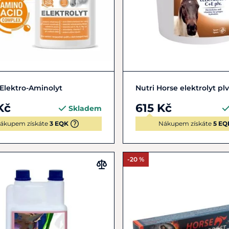
Zobrazit detail
Zobrazit detail
Elektro-Aminolyt
Nutri Horse elektrolyt plv
Kč
615 Kč
Skladem
ákupem získáte
3 EQK
Nákupem získáte
5 EQ
-20 %