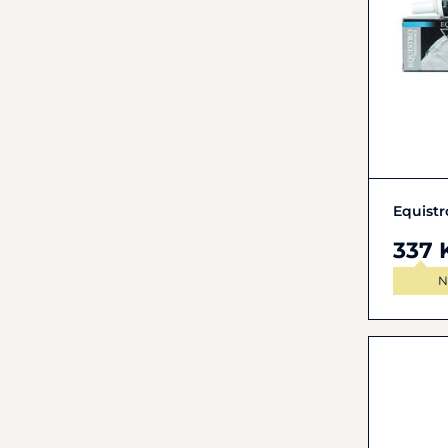
Equistr
337 
N