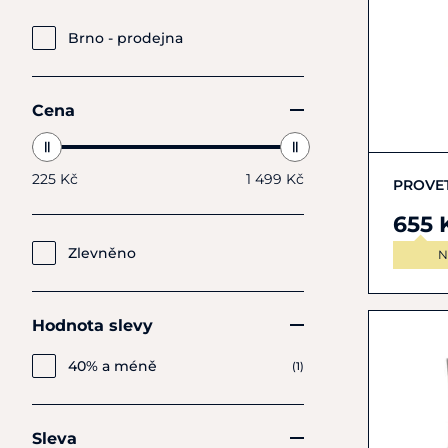
Brno - prodejna
Cena
225 Kč
1 499 Kč
PROVET 
655 
Zlevněno
N
Hodnota slevy
40% a méně
(1)
Sleva