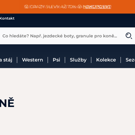
📐Pasování a doplňky k vybraným sedlům ZDARMA 🐴
SLEVA 13% na vše od Cassini!
😮 CRAZY SLEVY AŽ 70% 😮
NAKUPOVAT
CHCI SLEVU
VÍCE INF
Kontakt
Co hledáte? Např. jezdecké boty, granule pro koně...
 a stáj
Western
Psi
Služby
Kolekce
Se
ONĚ