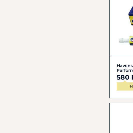
Havens
Perfor
580 
N