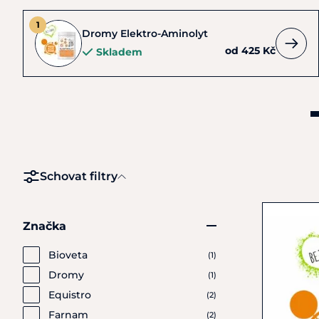
Dromy Elektro-Aminolyt
od 425 Kč
Skladem
Schovat filtry
Značka
Bioveta
(1)
Dromy
(1)
Equistro
(2)
Farnam
(2)