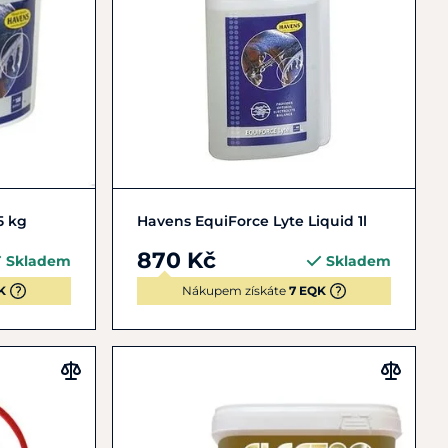
Do košíku
5 kg
Havens EquiForce Lyte Liquid 1l
870 Kč
Skladem
Skladem
K
Nákupem získáte
7 EQK