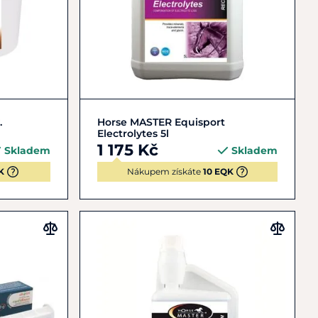
Do košíku
.
Horse MASTER Equisport
Electrolytes 5l
1 175 Kč
Skladem
Skladem
K
Nákupem získáte
10 EQK