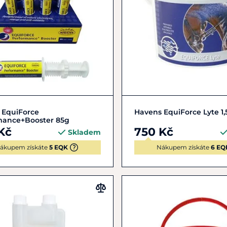
Do košíku
Do košíku
 EquiForce
Havens EquiForce Lyte 1,
mance+Booster 85g
Kč
750 Kč
Skladem
ákupem získáte
5 EQK
Nákupem získáte
6 EQ