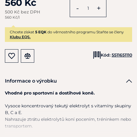
560 Kč
-
+
500 Kč bez DPH
560 Kč/l
Chcete získat
5 EQK
do věrnostního programu Staňte se členy
Klubu EQS.
Kód:
5511651110
Informace o výrobku
Vhodné pro sportovní
a
dostihové koně.
Vysoce koncentrovaný tekutý elektrolyt
s
vitamíny skupiny
B,
C
a E.
Nahrazuje ztrátu elektrolytů koní pocením, tréninkem nebo
transportem.