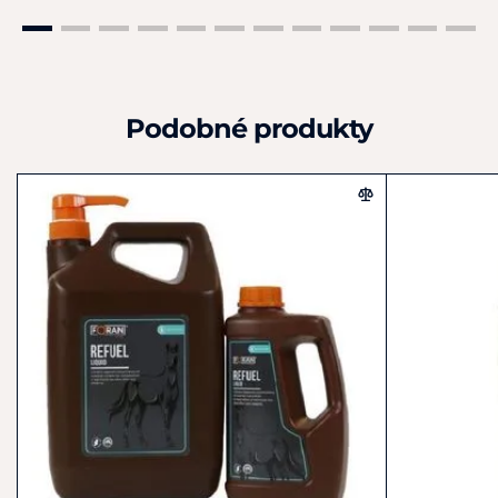
Sodík
2,7 %
Glukóza
23,6 %
Draslík
0,6 %
Podobné produkty
Hořčík
0,03 %
Vápník
0,07 %
Fosfor
0,2 %
Chloridy
5,0 %
Surovinové složení
Surovina
Glukóza
Chlorid sodný
Chlorid draselný