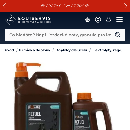
📐Pasování a doplňky k vybraným sedlům ZDARMA 🐴
SLEVA 13% na vše od Cassini!
😮 CRAZY SLEVY AŽ 70% 😮
Co hledáte? Např. jezdecké boty, granule pro koně...
Úvod
/
Krmiva a doplňky
/
Doplňky dle účelu
/
Elektrolyty, regenerace