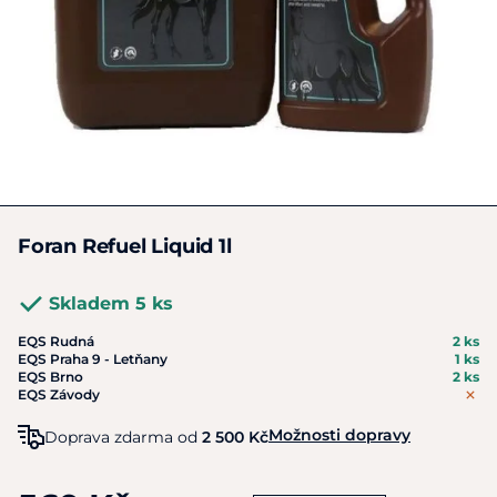
Foran Refuel Liquid 1l
Skladem 5 ks
EQS Rudná
2 ks
EQS Praha 9 - Letňany
1 ks
EQS Brno
2 ks
EQS Závody
Možnosti dopravy
Doprava zdarma od
2 500 Kč