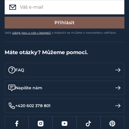
Přihlásit
Vaše
údaje jsou u nás v bezpečí
a kdykoliv se můžete z newsletteru odhlásit.
Máte otázky? Můžeme pomoci.
FAQ
Napište nám
+420 602 378 801