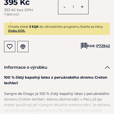
395 Kč
-
+
353 Kč bez DPH
7 900 Kč/l
Chcete získat
3 EQK
do věrnostního programu Staňte se členy
Klubu EQS.
Kód:
P72942
Informace o výrobku
100 % čistý kapalný latex z peruánského stromu Croton
lechleri
Sangre de Drago je 100 % čistý kapalný latex z peruánského
stromu Croton lechleri, kterou domorodci v Peru již po
staletí používají při různých druzích
onemocnění
. Je sbírána
za úsvitu při poranění stromu. Po naříznutí kůry vytéká