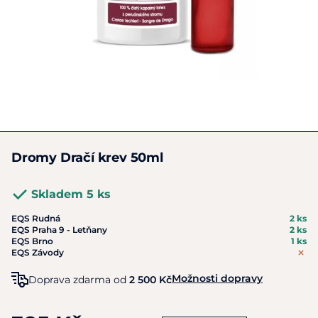
Dromy Dračí krev 50ml
Skladem 5 ks
EQS Rudná
2 ks
EQS Praha 9 - Letňany
2 ks
EQS Brno
1 ks
EQS Závody
Možnosti dopravy
Doprava zdarma od
2 500 Kč