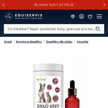
📐Pasování a doplňky k vybraným sedlům ZDARMA 🐴
SLEVA 13% na vše od Cassini!
😮 CRAZY SLEVY AŽ 70% 😮
Co hledáte? Např. jezdecké boty, granule pro koně...
Úvod
/
Krmiva a doplňky
/
Doplňky dle účelu
/
Imunita