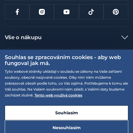
Vše o nákupu
Jak nakupovat
Souhlas se zpracováním cookies - aby web
Více informací
Nejčastější dotazy
fungoval jak má.
Doprava a platba
Obchodní podmínky
Tyto webové stránky ukládají v souladu se zákony na Vaše zařízení
soubory, obecně nazývané cookies. Díky nim Vám můžeme
Vrácení a výměna zboží
Naše prodejny
Podmínky EQS věrnostního klubu
zobrazovat obsah podle toho, co Vás zajímá. Potřebujeme k tomu ale
Reklamace
Váš souhlas. Na Vašem soukromí nám záleží, s Vašimi daty budeme
On-line katalogy
EQS Rudná
zacházet slušně.
Tento web využívá cookies
Velikostní tabulky
09:00 - 20:00
Kariéra
Nyní otevřeno
© 2026 EQUISERVIS spol. s r.o. - založeno 1993
E-shop vytvořila a technicky zajišťuje
SIMPLIA.cz
Nabízené značky
Kontakt
Souhlasím
Dotace
EQS Praha 9 - Letňany
09:00 - 20:00
Nyní otevřeno
Nesouhlasím
Zásady ochrany osobních údajů
395 Kč
Do košíku