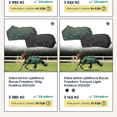
Skladem
Skladem
2 995 Kč
3 655 Kč
Nákupem získáte
44 EQK
Nákupem získáte
54 EQK
Deka termo výběhová
Deka lehká výběhová Bucas
Bucas Freedom 150g
Freedom Turnout Light
Kolekce 2024/25
Kolekce 2024/25
Skladem
Skladem
2 380 Kč
2 145 Kč
Nákupem získáte
35 EQK
Nákupem získáte
32 EQK