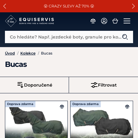
📐Pasování a doplňky k vybraným sedlům ZDARMA 🐴
SLEVA 13% na vše od Cassini!
😮 CRAZY SLEVY AŽ 70% 😮
Co hledáte? Např. jezdecké boty, granule pro koně...
Úvod
/
Kolekce
/
Bucas
Bucas
Doporučené
Filtrovat
Doprava zdarma
Doprava zdarma