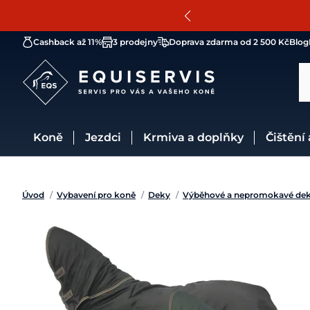
Cashback až 11%
3 prodejny
Doprava zdarma od 2 500 Kč
Blog
Koně
Jezdci
Krmiva a doplňky
Čištění
Úvod
/
Vybavení pro koně
/
Deky
/
Výběhové a nepromokavé de