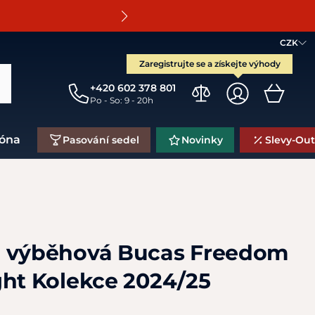
O
CZK
Zaregistrujte se a získejte výhody
+420 602 378 801
Po - So: 9 - 20h
zóna
Pasování sedel
Novinky
Slevy-Out
á výběhová Bucas Freedom
ght Kolekce 2024/25