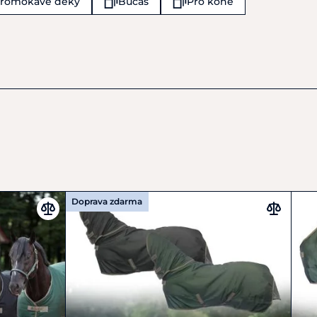
promokavé deky
Bucas
Pro koně
Doprava zdarma