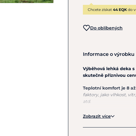
Chcete získat
44 EQK
do v
Do oblíbených
Informace o výrobku
Výběhová lehká deka s 
skutečně příznivou cenu
Teplotní komfort je 8 až
faktory, jako vlhkost, vítr
atd.
Výborně prodyšný a pev
Zobrazit více
Denier
,
podšívka z jemn
který dává koni komfor
přezku
jištěnou suchý