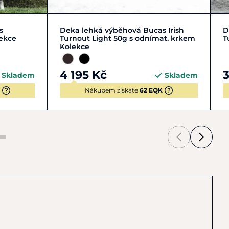
L | 140-145 cm
M | 130-135 cm
s
Deka lehká výběhová Bucas Irish
D
ekce
Turnout Light 50g s odnímat. krkem
T
Kolekce
4 195 Kč
3
Skladem
Skladem
Nákupem získáte
62 EQK