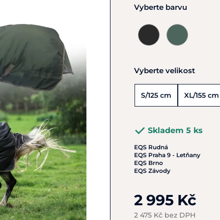
Vyberte barvu
Vyberte velikost
S/125 cm
XL/155 cm
Skladem 5 ks
EQS Rudná
EQS Praha 9 - Letňany
EQS Brno
EQS Závody
2 995 Kč
2 475 Kč bez DPH