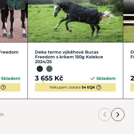
S | 120-125 cm
XS | 110-115 cm
 Freedom
Deka termo výběhová Bucas
D
Freedom s krkem 150g Kolekce
F
2024/25
3 655 Kč
Skladem
Skladem
Nákupem získáte
54 EQK