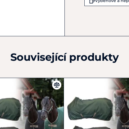
Výběhové a ne
T12R201
Irsko
(+353) 21 4312200
admin@bucas.com
Související produkty