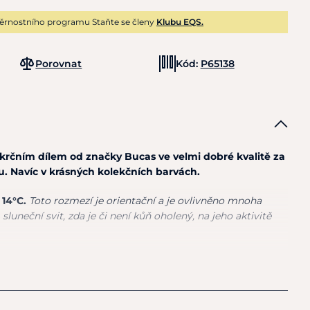
ěrnostního programu Staňte se členy
Klubu EQS.
Porovnat
Kód:
P65138
krčním dílem od značky Bucas ve velmi dobré kvalitě za
. Navíc v krásných kolekčních barvách.
 14°C.
Toto rozmezí je orientační a je ovlivněno mnoha
, sluneční svit, zda je či není kůň oholený, na jeho aktivitě
ný svrchní materiál polyester Rip-Stop 600
ého nylonu a osvědčený, velmi dobře padnoucí střih,
t a svobodu v pohybu
. Je vybavena
zapínáním na T-
m zipem, křížovým zapínáním pod břichem a šňůrkou