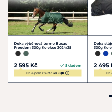
XS | 110-115 cm
M | 1
Deka výběhová termo Bucas
Deka stá
Freedom 300g Kolekce 2024/25
300g Kole
2 595 Kč
2 495 
Skladem
Nákupem získáte
38 EQK
Nák