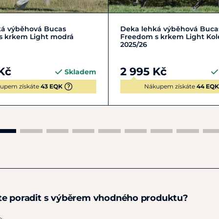
-145 cm
M | 130-135 cm
+ 2
Zobrazit detail
+ 1
ká výběhová Bucas
Deka lehká výběhová Buca
s krkem Light modrá
Freedom s krkem Light Kol
2025/26
Kč
2 995 Kč
Skladem
upem získáte
43 EQK
Nákupem získáte
44 EQK
te poradit s výběrem vhodného produktu?