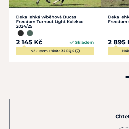
S | 120-125 cm
XL | 150-155 cm
L | 140
Deka lehká výběhová Bucas
Deka leh
Freedom Turnout Light Kolekce
Freedom 
2024/25
2 145 Kč
2 895 
Skladem
Nákupem získáte
32 EQK
Nák
Chte