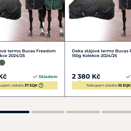
30-135 cm
S | 120-125 cm
Zobrazit detail
jová termo Bucas Freedom
Deka stájová termo Bucas
kce 2024/25
150g Kolekce 2024/25
Kč
2 380 Kč
Skladem
upem získáte
37 EQK
Nákupem získáte
35 EQK