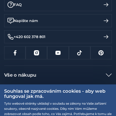
FAQ
Napište nám
+420 602 378 801
Vše o nákupu
Jak nakupovat
Souhlas se zpracováním cookies - aby web
Více informací
Nejčastější dotazy
fungoval jak má.
Doprava a platba
Tyto webové stránky ukládají v souladu se zákony na Vaše zařízení
Obchodní podmínky
soubory, obecně nazývané cookies. Díky nim Vám můžeme
Vrácení a výměna zboží
Naše prodejny
Podmínky EQS věrnostního klubu
zobrazovat obsah podle toho, co Vás zajímá. Potřebujeme k tomu ale