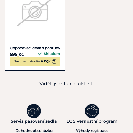
Odpocovací deka s popruhy
Skladem
595 Kč
Nákupem získáte
8 EQK
Viděli jste 1 produkt z 1.
Servis pasování sedla
EQS Věrnostní program
Dohodnout schůzku
Výhody registrace