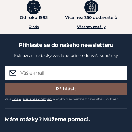
Od roku 1993
Více než 250 dodavatelů
O nás
Všechny značky
Přihlaste se do našeho newsletteru
Exkluzivní nabídky zasílané přímo do vaší schránky
Přihlásit
Vaše
údaje jsou u nás v bezpečí
a kdykoliv se můžete z newsletteru odhlásit.
Máte otázky? Můžeme pomoci.