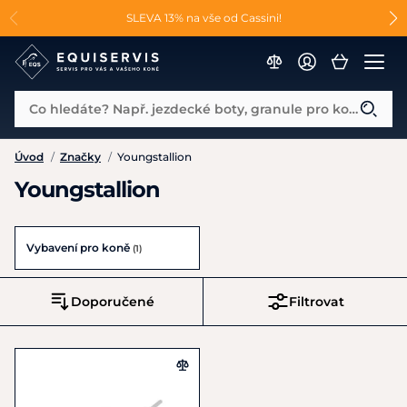
📐Pasování a doplňky k vybraným sedlům ZDARMA 🐴
SLEVA 13% na vše od Cassini!
😮 CRAZY SLEVY AŽ 70% 😮
Co hledáte? Např. jezdecké boty, granule pro koně...
Úvod
/
Značky
/
Youngstallion
Youngstallion
Vybavení pro koně
(1)
Doporučené
Filtrovat