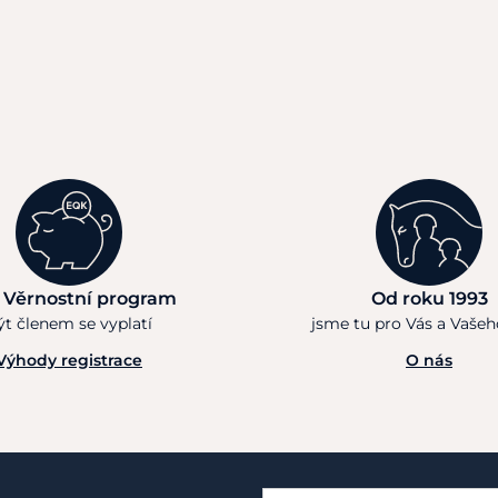
 Věrnostní program
Od roku 1993
ýt členem se vyplatí
jsme tu pro Vás a Vaše
Výhody registrace
O nás