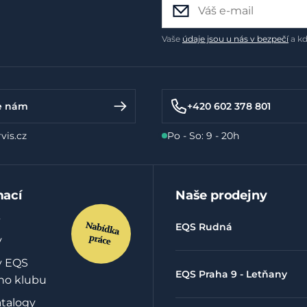
Vaše
údaje jsou u nás v bezpečí
a kd
e nám
+420 602 378 801
vis.cz
Po - So: 9 - 20h
mací
Naše prodejny
EQS Rudná
y
y EQS
EQS Praha 9 - Letňany
ho klubu
atalogy