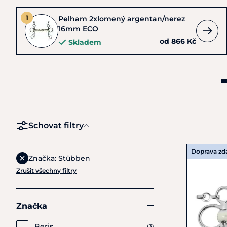
Pelham 2xlomený argentan/nerez
16mm ECO
od 866 Kč
Skladem
Schovat filtry
Doprava z
Značka: Stübben
Zrušit všechny filtry
Značka
Beris
(3)