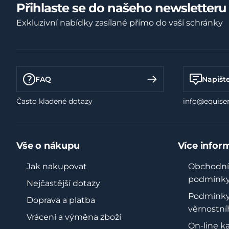
Přihlaste se do našeho newsletteru
Exkluzivní nabídky zasílané přímo do vaší schránky
FAQ
Napišt
Často kladené dotazy
info@equiser
Vše o nákupu
Více infor
Jak nakupovat
Obchodní
podmínk
Nejčastější dotazy
Podmínk
Doprava a platba
věrnostní
Vrácení a výměna zboží
On-line k