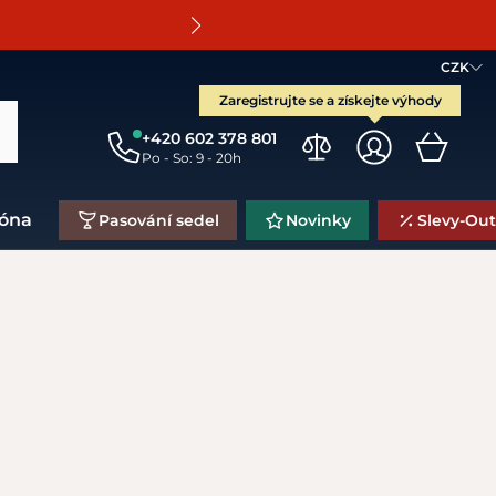
O
CZK
Zaregistrujte se a získejte výhody
+420 602 378 801
Po - So: 9 - 20h
zóna
Pasování sedel
Novinky
Slevy-Out