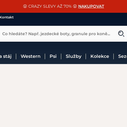
📐Pasování a doplňky k vybraným sedlům ZDARMA 🐴
SLEVA 13% na vše od Cassini!
😮 CRAZY SLEVY AŽ 70% 😮
NAKUPOVAT
CHCI SLEVU
VÍCE INF
Kontakt
Co hledáte? Např. jezdecké boty, granule pro koně...
 a stáj
Western
Psi
Služby
Kolekce
Se