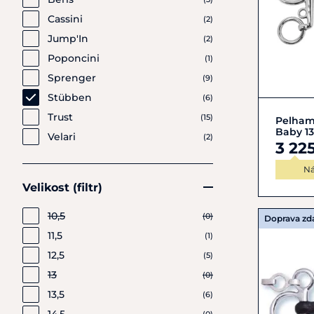
Cassini
(2)
Jump'In
(2)
Poponcini
(1)
Sprenger
(9)
Stübben
(6)
Trust
(15)
Pelham
Baby 1
Velari
(2)
3 22
Ná
Velikost (filtr)
10,5
(0)
Doprava z
11,5
(1)
12,5
(5)
13
(0)
13,5
(6)