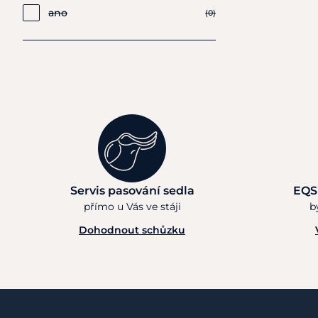
ano
(0)
Servis pasování sedla
EQS
přímo u Vás ve stáji
b
Dohodnout schůzku