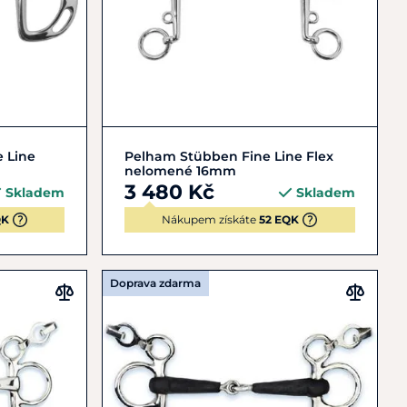
12,5
13,5
e Line
Pelham Stübben Fine Line Flex
nelomené 16mm
3 480 Kč
Skladem
Skladem
QK
Nákupem získáte
52 EQK
Doprava zdarma