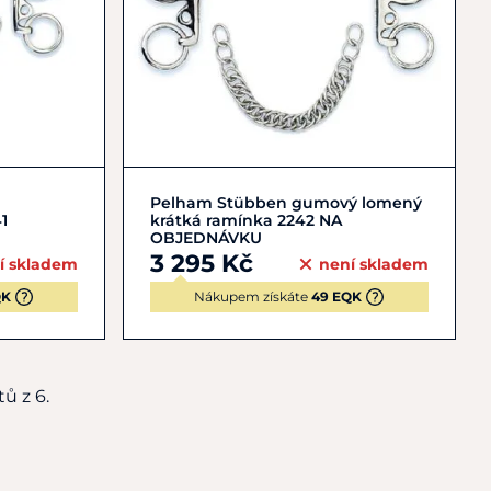
12,5
13,5
Pelham Stübben gumový lomený
1
krátká ramínka 2242 NA
OBJEDNÁVKU
3 295 Kč
í skladem
není skladem
QK
Nákupem získáte
49 EQK
ů z 6.