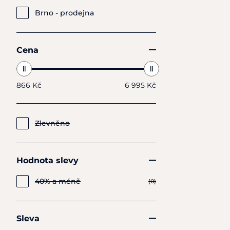
Brno - prodejna
Cena
866 Kč
6 995 Kč
Zlevněno
Hodnota slevy
40% a méně
(0)
Sleva