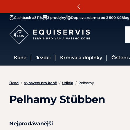
Cashback až 11%
3 prodejny
Doprava zdarma od 2 500 Kč
Blog
Koně
Jezdci
Krmiva a doplňky
Čištění
Úvod
/
Vybavení pro koně
/
Udidla
/
Pelhamy
Pelhamy Stübben
Nejprodávanější