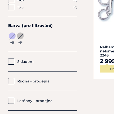
14,5
(0)
15,5
(0)
Barva (pro filtrování)
(0)
(0)
Pelham
nelome
2243
2 99
Skladem
Ná
Rudná - prodejna
Letňany - prodejna