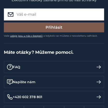
Přihlásit
Vaše
údaje jsou u nás v bezpečí
a kdykoliv se můžete z newsletteru odhlásit.
Máte otázky? Můžeme pomoci.
FAQ
Napište nám
+420 602 378 801