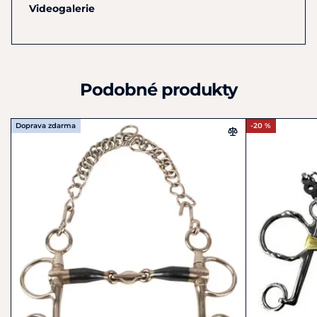
Videogalerie
Sweet Iron
materiál přirozeně oxiduje, čímž podporuje
slinění a zlepšuje přijetí udidla.
Díky tomu zůstává kůň
jemnější v hubě, uvolněnější a ochotněji reaguje na
pomůcky.
Tento přirozený proces přispívá k plynulejší a
Podobné produkty
jemnější komunikaci.
Krátká ramena pelhamu vytvářejí mírný pákový efekt
,
Doprava zdarma
-20 %
který působí na hubu, týl i bradu
(při použití podbradního
řetízku).
Tento efekt pomáhá koni najít lepší rovnováhu,
lehkost v předku a větší kontrolu bez přehnaného tlaku.
Udidlo
lze používat se dvěma páry otěží pro přesné
dávkování pomůcek nebo s pelhamovou spojkou pro
jednodušší ovládání.
kombinace stihlového a pákového účinku v jednom
udidle
jednoduše lomený náustek pro přímou a jasnou
odezvu
Sweet Iron podporující slinění a lepší přijetí udidla