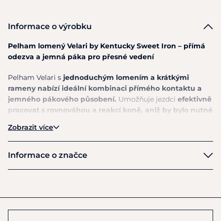
Informace o výrobku
Pelham lomený Velari by Kentucky Sweet Iron – přímá
odezva a jemná páka pro přesné vedení
Pelham Velari s
jednoduchým lomením a krátkými
rameny nabízí ideální kombinaci přímého kontaktu a
jemného pákového působení.
Umožňuje jezdci
efektivně
pracovat s rovnováhou a reakcí koně, aniž by bylo nutné
používat ostřejší udidla.
Díky této kombinaci je skvělou
Zobrazit více
volbou pro koně, kteří
potřebují jasnější vedení a lepší
kontrolu v pohybu.
Informace o značce
Jednou lomené udítko vytváří přímější a srozumitelnější
Velari
přenos pomůcek
. Při použití otěže vzniká typické „V“
působení, které rozkládá tlak na jazyk a patro a poskytuje
koni jasný signál. Tento typ udidla často vyhovuje koním s
vyšším patrem nebo těm, kteří preferují
jednodušší,
jednoznačný kontakt bez složitějších tlakových bodů.