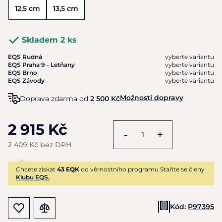
12,5 cm
13,5 cm
Skladem 2 ks
EQS Rudná
vyberte variantu
EQS Praha 9 - Letňany
vyberte variantu
EQS Brno
vyberte variantu
EQS Závody
vyberte variantu
Možnosti dopravy
Doprava zdarma od
2 500 Kč
2 915 Kč
-
+
2 409 Kč bez DPH
Chcete získat
43 EQK
do věrnostního programu Staňte se členy
Klubu EQS.
Kód:
P97395