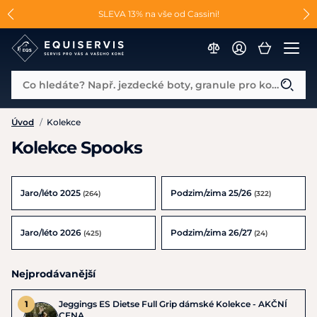
📐Pasování a doplňky k vybraným sedlům ZDARMA 🐴
SLEVA 13% na vše od Cassini!
😮 CRAZY SLEVY AŽ 70% 😮
Co hledáte? Např. jezdecké boty, granule pro koně...
Úvod
/
Kolekce
Kolekce Spooks
Jaro/léto 2025
Podzim/zima 25/26
(264)
(322)
Jaro/léto 2026
Podzim/zima 26/27
(425)
(24)
Nejprodávanější
Jeggings ES Dietse Full Grip dámské Kolekce - AKČNÍ
CENA