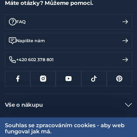
Máte otázky? Můžeme pomoci.
FAQ
Napište nám
+420 602 378 801
Vše o nákupu
Jak nakupovat
Souhlas se zpracováním cookies - aby web
Více informací
Nejčastější dotazy
fungoval jak má.