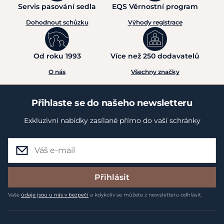
Servis pasování sedla
EQS Věrnostní program
Dohodnout schůzku
Výhody registrace
Od roku 1993
Více než 250 dodavatelů
O nás
Všechny značky
Přihlaste se do našeho newsletteru
Exkluzivní nabídky zasílané přímo do vaší schránky
Přihlásit
Vaše
údaje jsou u nás v bezpečí
a kdykoliv se můžete z newsletteru odhlásit.