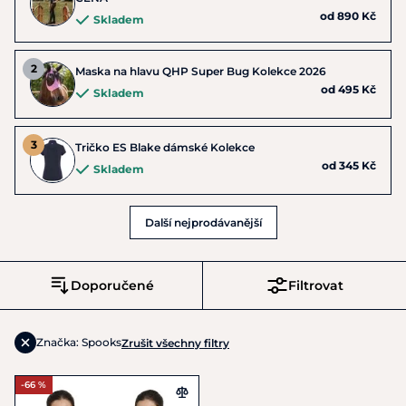
od 890 Kč
Skladem
Maska na hlavu QHP Super Bug Kolekce 2026
od 495 Kč
Skladem
Tričko ES Blake dámské Kolekce
od 345 Kč
Skladem
Další nejprodávanější
Doporučené
Filtrovat
Značka: Spooks
Zrušit všechny filtry
-66 %