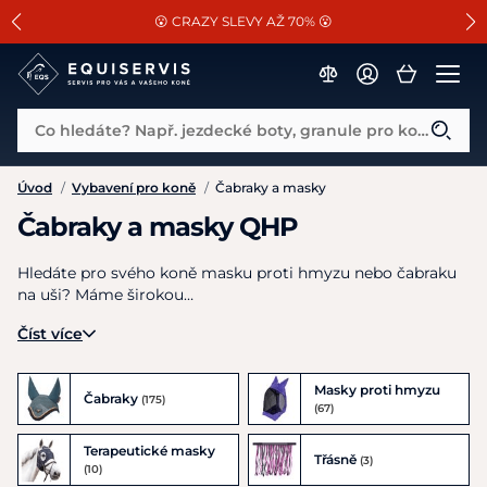
📐Pasování a doplňky k vybraným sedlům ZDARMA 🐴
SLEVA 13% na vše od Cassini!
😮 CRAZY SLEVY AŽ 70% 😮
Co hledáte? Např. jezdecké boty, granule pro koně...
Úvod
/
Vybavení pro koně
/
Čabraky a masky
Čabraky a masky QHP
Hledáte pro svého koně masku proti hmyzu nebo čabraku
na uši? Máme širokou…
Číst více
Masky proti hmyzu
Čabraky
(175)
(67)
Terapeutické masky
Třásně
(3)
(10)