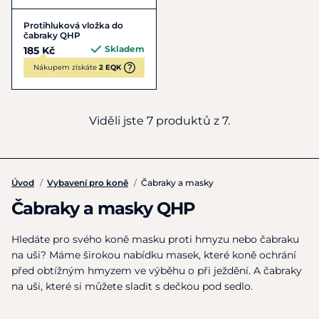
Protihluková vložka do
čabraky QHP
Skladem
185 Kč
Nákupem získáte
2 EQK
Viděli jste 7 produktů z 7.
Úvod
/
Vybavení pro koně
/
Čabraky a masky
Čabraky a masky QHP
Hledáte pro svého koně masku proti hmyzu nebo čabraku
na uši? Máme širokou nabídku masek, které koně ochrání
před obtížným hmyzem ve výběhu o při ježdění. A čabraky
na uši, které si můžete sladit s dečkou pod sedlo.