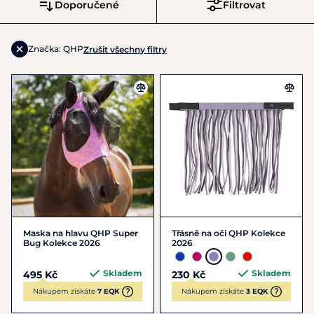
Doporučené
Filtrovat
Značka: QHP
Zrušit všechny filtry
Maska na hlavu QHP Super
Třásně na oči QHP Kolekce
Bug Kolekce 2026
2026
Skladem
Skladem
495 Kč
230 Kč
Nákupem získáte
7 EQK
Nákupem získáte
3 EQK