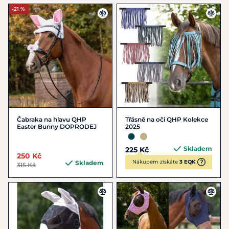
-21 %
Čabraka na hlavu QHP
Třásně na oči QHP Kolekce
Easter Bunny DOPRODEJ
2025
Skladem
225 Kč
250 Kč
Nákupem získáte
3 EQK
Skladem
315 Kč