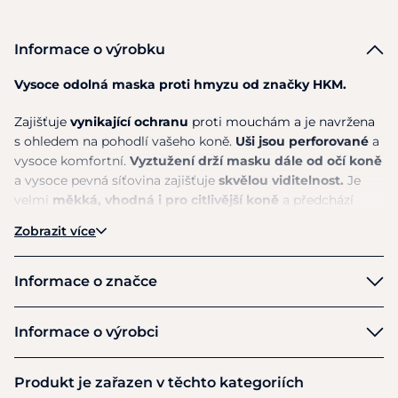
Informace o výrobku
Vysoce odolná maska proti hmyzu od značky HKM.
Zajišťuje
vynikající ochranu
proti mouchám a je navržena
s ohledem na pohodlí vašeho koně.
Uši jsou perforované
a
vysoce komfortní.
Vyztužení drží masku dále od očí koně
a vysoce pevná síťovina zajišťuje
skvělou viditelnost.
Je
velmi
měkká, vhodná i pro citlivější koně
a předchází
tření a oděru. Zapíná se na dvojitý a
odolný suchý zip
.
Zobrazit více
Materiál:
100% Polyester
Informace o značce
Pokyny k péči:
Lze prát na jemný program.
HKM
Informace o výrobci
Výrobce
Produkt je zařazen v těchto kategoriích
HKM Sports Equipment GmbH