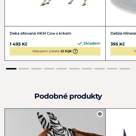
Deka síťovaná HKM Cow s krkem
Delizia Minera
Skladem
1 495 Kč
395 Kč
Nákupem získáte
22 EQK
N
Podobné produkty