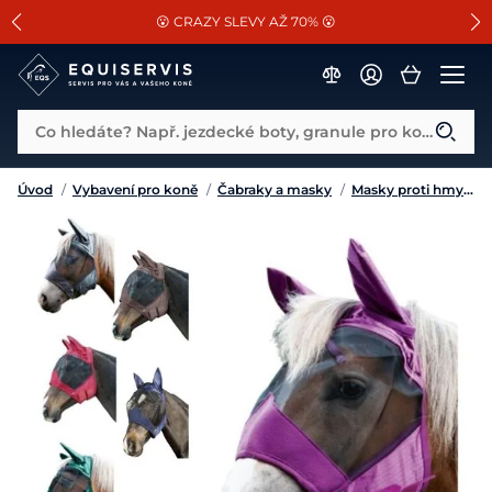
📐Pasování a doplňky k vybraným sedlům ZDARMA 🐴
SLEVA 13% na vše od Cassini!
😮 CRAZY SLEVY AŽ 70% 😮
Co hledáte? Např. jezdecké boty, granule pro koně...
Úvod
/
Vybavení pro koně
/
Čabraky a masky
/
Masky proti hmyzu