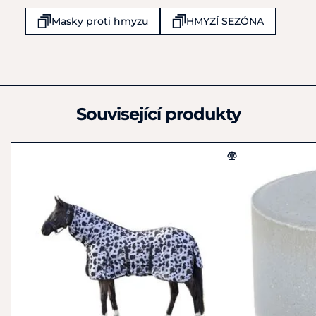
Veldenhauser Str 240
Masky proti hmyzu
HMYZÍ SEZÓNA
Neuenhaus
D49828
Německo
+49 4959 4198980
shop@hkm-sports.com
Související produkty