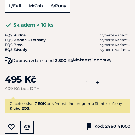
L/Full
M/Cob
S/Pony
Skladem > 10 ks
EQS Rudná
vyberte variantu
EQS Praha 9 - Letňany
vyberte variantu
EQS Brno
vyberte variantu
EQS Závody
vyberte variantu
Možnosti dopravy
Doprava zdarma od
2 500 Kč
495 Kč
-
+
409 Kč bez DPH
Chcete získat
7 EQK
do věrnostního programu Staňte se členy
Klubu EQS.
Kód:
2460141000