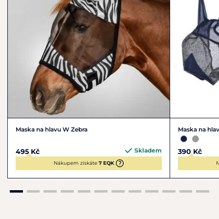
Maska na hlavu W Zebra
Maska na hlav
Skladem
495 Kč
390 Kč
Nákupem získáte
7 EQK
N