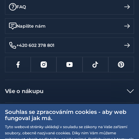
FAQ
Napište nám
+420 602 378 801
Vše o nákupu
Jak nakupovat
Souhlas se zpracováním cookies - aby web
Více informací
Nejčastější dotazy
fungoval jak má.
Doprava a platba
Obchodní podmínky
Tyto webové stránky ukládají v souladu se zákony na Vaše zařízení
soubory, obecně nazývané cookies. Díky nim Vám můžeme
Vrácení a výměna zboží
Naše prodejny
Podmínky EQS věrnostního klubu