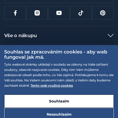
Vše o nákupu
Jak nakupovat
Souhlas se zpracováním cookies - aby web
Více informací
Nejčastější dotazy
fungoval jak má.
Doprava a platba
Tyto webové stránky ukládají v souladu se zákony na Vaše zařízení
Obchodní podmínky
soubory, obecně nazývané cookies. Díky nim Vám můžeme
Vrácení a výměna zboží
Naše prodejny
Podmínky EQS věrnostního klubu
zobrazovat obsah podle toho, co Vás zajímá. Potřebujeme k tomu ale
Váš souhlas. Na Vašem soukromí nám záleží, s Vašimi daty budeme
Reklamace
On-line katalogy
zacházet slušně.
Tento web využívá cookies
EQS Rudná
Velikostní tabulky
Nyní zavřeno ‧ otevřeno od 09:00, Po
Kariéra
© 2026 EQUISERVIS spol. s r.o. - založeno 1993
E-shop vytvořila a technicky zajišťuje
SIMPLIA.cz
Nabízené značky
Kontakt
Souhlasím
Dotace
EQS Praha 9 - Letňany
Nesouhlasím
Nyní zavřeno ‧ otevřeno od 09:00, Po
Zásady ochrany osobních údajů
Speciální nabídky
5