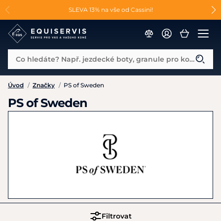
📐Pasování a doplňky k vybraným sedlům ZDARMA 🐴
SLEVA 13% na vše od Cassini!
😮 CRAZY SLEVY AŽ 70% 😮
Co hledáte? Např. jezdecké boty, granule pro koně...
Úvod
/
Značky
/
PS of Sweden
PS of Sweden
Filtrovat