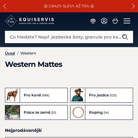
📐Pasování a doplňky k vybraným sedlům ZDARMA 🐴
SLEVA 13% na vše od Cassini!
😮 CRAZY SLEVY AŽ 70% 😮
Co hledáte? Např. jezdecké boty, granule pro koně...
Úvod
/
Western
Western Mattes
Pro koně
Pro jezdce
(188)
(123)
Práce ze země
Roping
(21)
(14)
Nejprodávanější