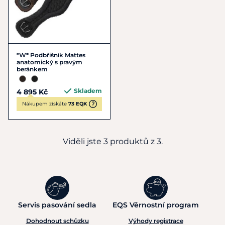
*W* Podbřišník Mattes
anatomický s pravým
beránkem
Skladem
4 895 Kč
Nákupem získáte
73 EQK
Viděli jste 3 produktů z 3.
Servis pasování sedla
EQS Věrnostní program
Dohodnout schůzku
Výhody registrace