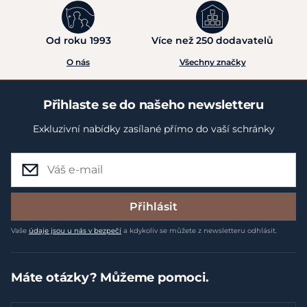
Od roku 1993
Více než 250 dodavatelů
O nás
Všechny značky
Přihlaste se do našeho newsletteru
Exkluzivní nabídky zasílané přímo do vaší schránky
Přihlásit
Vaše
údaje jsou u nás v bezpečí
a kdykoliv se můžete z newsletteru odhlásit.
Máte otázky? Můžeme pomoci.