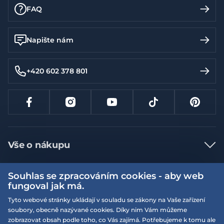
FAQ
Napište nám
+420 602 378 801
Vše o nákupu
Jak nakupovat
Souhlas se zpracováním cookies - aby web
Více informací
Nejčastější dotazy
fungoval jak má.
Doprava a platba
Tyto webové stránky ukládají v souladu se zákony na Vaše zařízení
Obchodní podmínky
soubory, obecně nazývané cookies. Díky nim Vám můžeme
Vrácení a výměna zboží
Naše prodejny
Podmínky EQS věrnostního klubu
zobrazovat obsah podle toho, co Vás zajímá. Potřebujeme k tomu ale