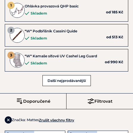
Ohlávka provazová QHP basic
od 185 Kč
Skladem
*W* Podbřišník Cassini Quide
od 513 Kč
Skladem
*W* Kamaše síťové UV Cashel Leg Guard
od 990 Kč
Skladem
Další nejprodávanější
Doporučené
Filtrovat
Značka: Mattes
Zrušit všechny filtry