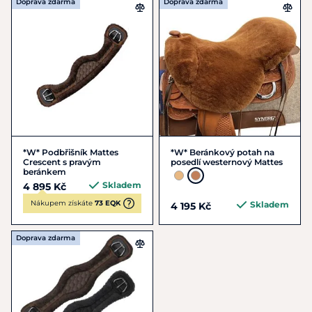
Doprava zdarma
Doprava zdarma
*W* Podbřišník Mattes
*W* Beránkový potah na
Crescent s pravým
posedlí westernový Mattes
beránkem
Skladem
4 895 Kč
Nákupem získáte
73 EQK
Skladem
4 195 Kč
Doprava zdarma