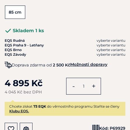
85 cm
Skladem 1 ks
EQS Rudná
vyberte variantu
EQS Praha 9 - Letňany
vyberte variantu
EQS Brno
vyberte variantu
EQS Závody
vyberte variantu
Možnosti dopravy
Doprava zdarma od
2 500 Kč
4 895 Kč
-
+
4 045 Kč bez DPH
Chcete získat
73 EQK
do věrnostního programu Staňte se členy
Klubu EQS.
Kód:
P69929