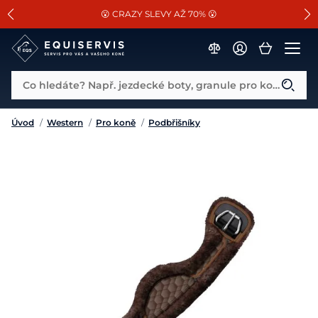
📐Pasování a doplňky k vybraným sedlům ZDARMA 🐴
SLEVA 13% na vše od Cassini!
😮 CRAZY SLEVY AŽ 70% 😮
Co hledáte? Např. jezdecké boty, granule pro koně...
Úvod
/
Western
/
Pro koně
/
Podbřišníky