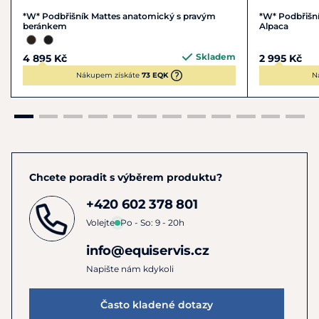
*W* Podbřišník Mattes anatomický s pravým
*W* Podbřišní
beránkem
Alpaca
Skladem
4 895 Kč
2 995 Kč
Nákupem získáte
73 EQK
N
Chcete poradit s výběrem produktu?
+420 602 378 801
Volejte
Po - So: 9 - 20h
info@equiservis.cz
Napište nám kdykoli
Často kladené dotazy