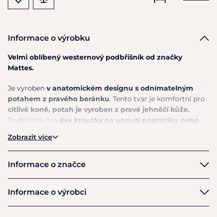
Informace o výrobku
Velmi oblíbený westernový podbřišník od značky
Mattes.
Je vyroben
v
anatomickém designu
s
odnímatelným
potahem
z
pravého beránku
. Tento tvar
je
komfortní pro
citlivé koně, potah
je
vyroben z pravé jehněčí kůže.
Podbřišník
má
dva kroužky
na
upnutí poprsníku nebo
zadního podbřišníku
. Pro snazší dotahování jsou přezky
Zobrazit více
vybaveny rolkami. Tento podbřišník výrobce doporučuje
pro kulaté koně s krátkými zády a širokým hrudním
košem nebo s úzkou hrudí.
Speciální tvar podbřišníku
Informace o značce
zohledňuje pozici žeber a
neklouže tak dopředu.
Mattes
Informace o výrobci
Na
objednávku
v
délkách 60-95 cm a
v
dalších barevných
variantách dle konfigurátoru Mattes.
Výrobce