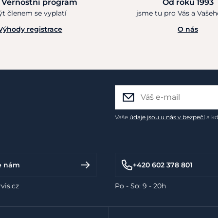
 Věrnostní program
Od roku 1993
ýt členem se vyplatí
jsme tu pro Vás a Vaše
Výhody registrace
O nás
Vaše
údaje jsou u nás v bezpečí
a kd
e nám
+420 602 378 801
vis.cz
Po - So: 9 - 20h