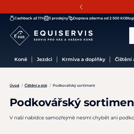
Cashback až 11%
3 prodejny
Doprava zdarma od 2 500 Kč
Blog
Koně
Jezdci
Krmiva a doplňky
Čištění
Úvod
/
Čištění a stáj
/
Podkovářský sortiment
Podkovářský sortimen
V naší nabídce samozřejmě nesmí chybět ani podkov