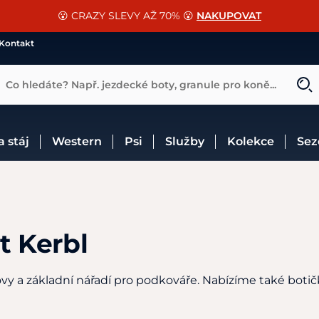
📐Pasování a doplňky k vybraným sedlům ZDARMA 🐴
SLEVA 13% na vše od Cassini!
😮 CRAZY SLEVY AŽ 70% 😮
NAKUPOVAT
CHCI SLEVU
VÍCE INF
Kontakt
Co hledáte? Např. jezdecké boty, granule pro koně...
 a stáj
Western
Psi
Služby
Kolekce
Se
t Kerbl
y a základní nářadí pro podkováře. Nabízíme také botič