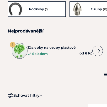
Podkovy
Ozuby
(0)
(15
Nejprodávanější
Záslepky na ozuby plastové
od 6 Kč
Skladem
Schovat filtry