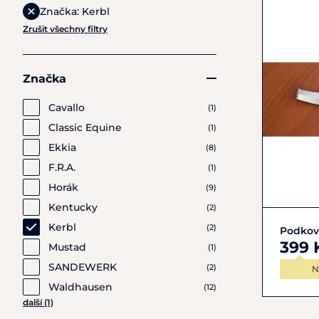
Značka: Kerbl
Zrušit všechny filtry
Značka
Cavallo
(1)
Classic Equine
(1)
Ekkia
(8)
F.R.A.
(1)
Horák
(9)
Kentucky
(2)
Kerbl
(2)
Podkov
399 
Mustad
(1)
SANDEWERK
(2)
N
Waldhausen
(12)
další (1)