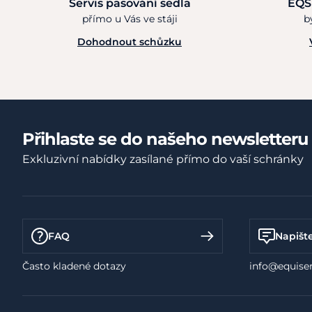
Servis pasování sedla
EQS
přímo u Vás ve stáji
b
Dohodnout schůzku
Přihlaste se do našeho newsletteru
Exkluzivní nabídky zasílané přímo do vaší schránky
FAQ
Napišt
Často kladené dotazy
info@equiser