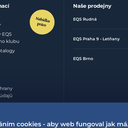
mací
Naše prodejny
EQS Rudná
y
y EQS
EQS Praha 9 - Letňany
ho klubu
atalogy
EQS Brno
hrany
údajů
lowing
í o
sti
áním cookies - aby web fungoval jak má