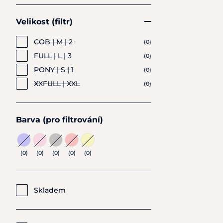
Velikost (filtr)
COB | M | 2
(0)
FULL | L | 3
(0)
PONY | S | 1
(0)
XXFULL | XXL
(0)
Barva (pro filtrování)
(0)
(0)
(0)
(0)
(0)
Skladem