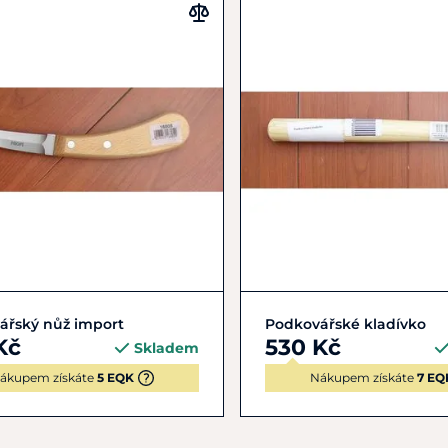
Zobrazit detail
Do košíku
ářský nůž import
Podkovářské kladívko
Kč
530 Kč
Skladem
ákupem získáte
5 EQK
Nákupem získáte
7 EQ