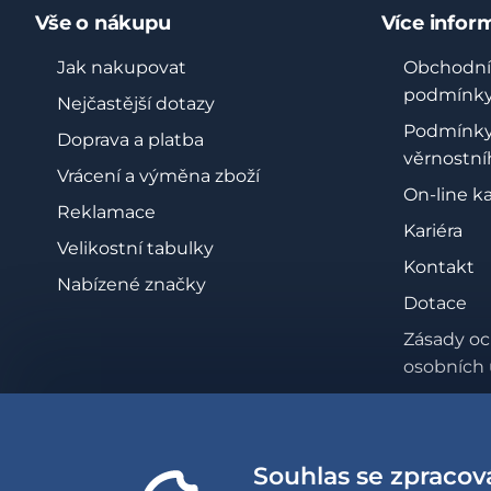
Vše o nákupu
Více infor
Jak nakupovat
Obchodní
podmínk
Nejčastější dotazy
Podmínk
Doprava a platba
věrnostní
Vrácení a výměna zboží
On-line k
Reklamace
Kariéra
Velikostní tabulky
Kontakt
Nabízené značky
Dotace
Zásady oc
osobních 
Whistleb
Prohlášen
přístupno
Souhlas se zpracov