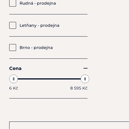
Rudná - prodejna
Letňany - prodejna
Brno - prodejna
Cena
6 Kč
8 595 Kč