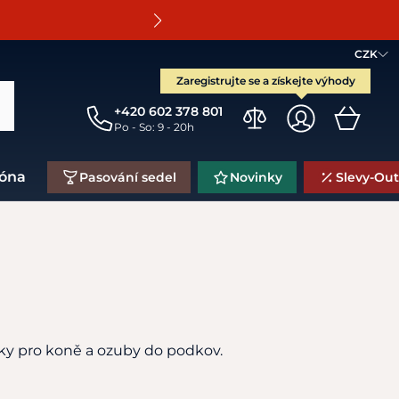
O
CZK
Zaregistrujte se a získejte výhody
+420 602 378 801
Po - So: 9 - 20h
zóna
Pasování sedel
Novinky
Slevy-Out
ky pro koně a ozuby do podkov.