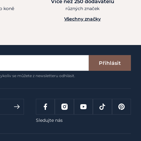
Více než 250 dodavatelů
ho koně
různých značek
Všechny značky
Přihlásit
ykoliv se můžete z newsletteru odhlásit.
Sledujte nás